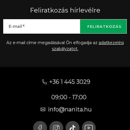
Feliratkozás hírlevélre
E-mail
FELIRATKOZÁS
Az e-mail címe megadásával Ön elfogadja az
adatkezelési
szabályzatot.
L
á
+36 1 445 3029
b
09:00 - 17:00
l
é
info
@
nanita.hu
c