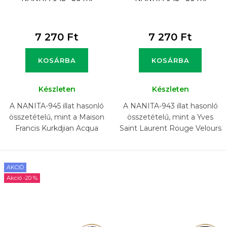
7 270 Ft
7 270 Ft
KOSÁRBA
KOSÁRBA
Készleten
Készleten
A NANITA-945 illat hasonló
A NANITA-943 illat hasonló
összetételű, mint a Maison
összetételű, mint a Yves
Francis Kurkdjian Acqua
Saint Laurent Rouge Velours
Media Cologne Forte illat.
illat.
AKCIÓ
-20 %