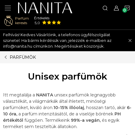
K
Értékelés
Parfüm
keresés
5,0
Ugrás
Felhívás! Kedves Vásárlóink, a telefonos ügyfélszolgálat
a
szünetel. Ha bármi kérdésük van, jelezzék e-mailben az
fő
info@nanita.hu címünkön. Megértésüket köszönjük.
tartalomhoz
PARFÜMÖK
Unisex parfümök
Itt megtalálja a
NANITA
unisex parfümök legnagyobb
választékát, a világmárkák által ihletett, minőségi
parfümöket, kiváló áron.
10-15% illóolaj
, hosszan tartó, akár
6-
10 óra,
a parfüm intenzitásától, de a viselője bőrének
PH
értékétől
függően. Termékeink
99%-a vegán,
és egyik
terméket sem teszteltük állatokon.