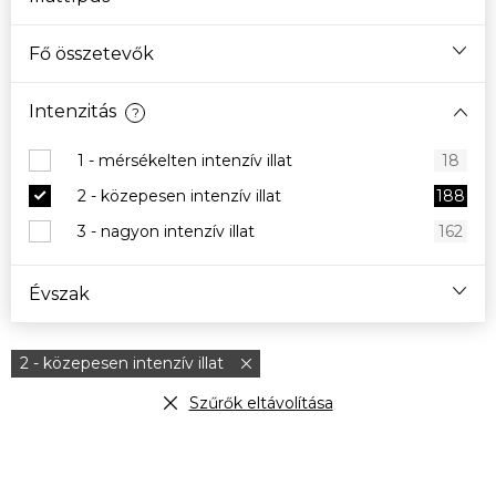
Fő összetevők
Intenzitás
?
1 - mérsékelten intenzív illat
18
2 - közepesen intenzív illat
188
3 - nagyon intenzív illat
162
Évszak
2 - közepesen intenzív illat
Szűrők eltávolítása
T
e