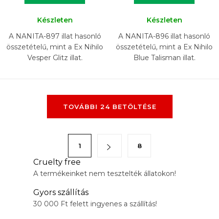
Készleten
Készleten
A NANITA-897 illat hasonló
A NANITA-896 illat hasonló
összetételű, mint a Ex Nihilo
összetételű, mint a Ex Nihilo
Vesper Glitz illat.
Blue Talisman illat.
L
TOVÁBBI 24 BETÖLTÉSE
i
s
t
L
1
8
a
a
i
Cruelty free
p
A termékeinket nem tesztelték állatokon!
r
o
á
z
Gyors szállítás
n
á
30 000 Ft felett ingyenes a szállítás!
y
s