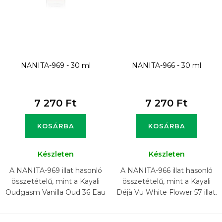
NANITA-969 - 30 ml
NANITA-966 - 30 ml
7 270 Ft
7 270 Ft
KOSÁRBA
KOSÁRBA
Készleten
Készleten
A NANITA-969 illat hasonló
A NANITA-966 illat hasonló
összetételű, mint a Kayali
összetételű, mint a Kayali
Oudgasm Vanilla Oud 36 Eau
Déjà Vu White Flower 57 illat.
de Parfum Intense illat.