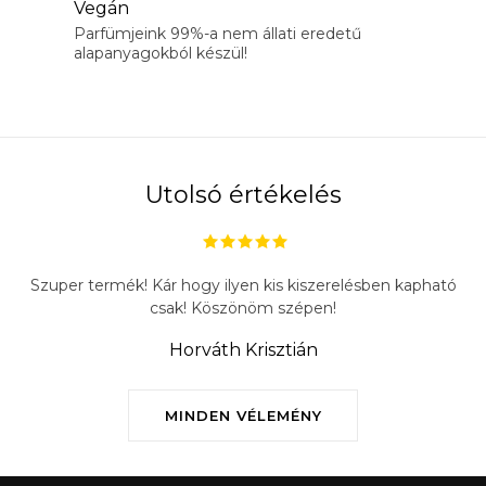
Vegán
í
Parfümjeink 99%-a nem állati eredetű
t
alapanyagokból készül!
á
s
e
l
e
Utolsó értékelés
m
e
i
Szuper termék! Kár hogy ilyen kis kiszerelésben kapható
csak! Köszönöm szépen!
Horváth Krisztián
MINDEN VÉLEMÉNY