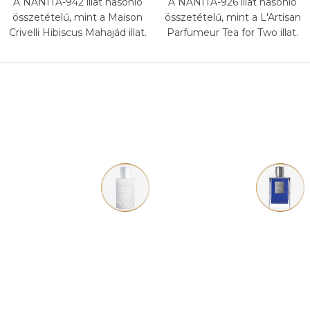
A NANITA-942 illat hasonló
A NANITA-926 illat hasonló
összetételű, mint a Maison
összetételű, mint a L'Artisan
Crivelli Hibiscus Mahajád illat.
Parfumeur Tea for Two illat.