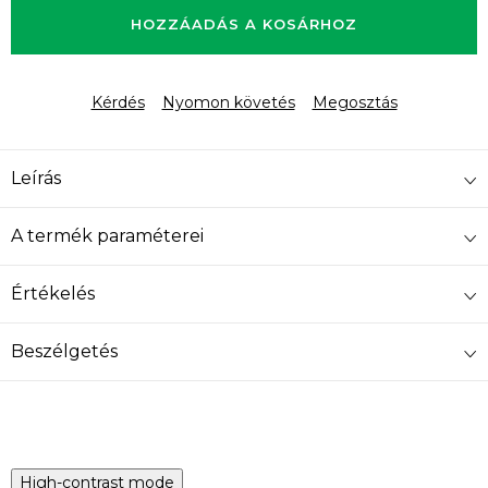
HOZZÁADÁS A KOSÁRHOZ
Kérdés
Nyomon követés
Megosztás
Leírás
A termék paraméterei
Értékelés
Beszélgetés
High-contrast mode