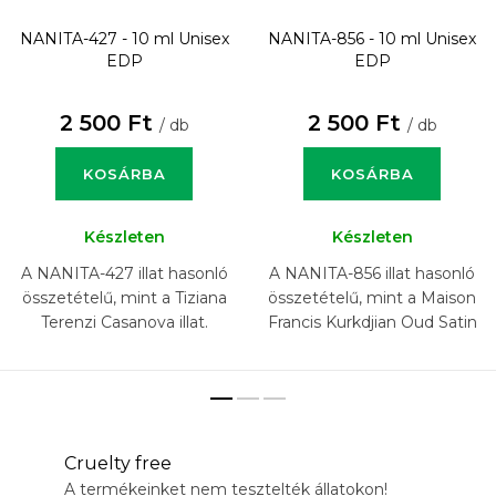
NANITA-427 - 10 ml
Unisex
NANITA-856 - 10 ml
Unisex
EDP
EDP
2 500 Ft
2 500 Ft
/ db
/ db
KOSÁRBA
KOSÁRBA
Készleten
Készleten
A NANITA-427 illat hasonló
A NANITA-856 illat hasonló
összetételű, mint a Tiziana
összetételű, mint a Maison
Terenzi Casanova illat.
Francis Kurkdjian Oud Satin
Mood illat.
Cruelty free
A termékeinket nem tesztelték állatokon!