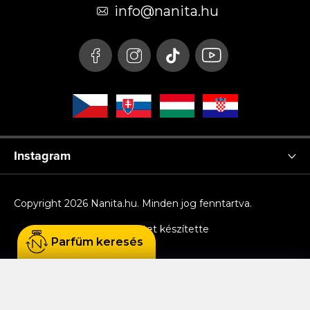
é
info
@
nanita.hu
c
Instagram
Copyright 2026
Nanita.hu
. Minden jog fenntartva.
Shoptet készítette
Parfüm keresés
Sütiket használunk, hogy Ön kényelmesen
böngészhessen az oldalon, és hogy a weboldal