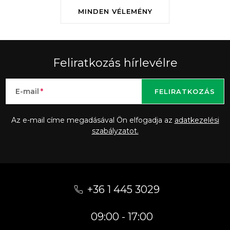
MINDEN VÉLEMÉNY
Feliratkozás hírlevélre
E-mail
FELIRATKOZÁS
Az e-mail címe megadásával Ön elfogadja az
adatkezelési
szabályzatot.
L
á
+36 1 445 3029
b
09:00 - 17:00
l