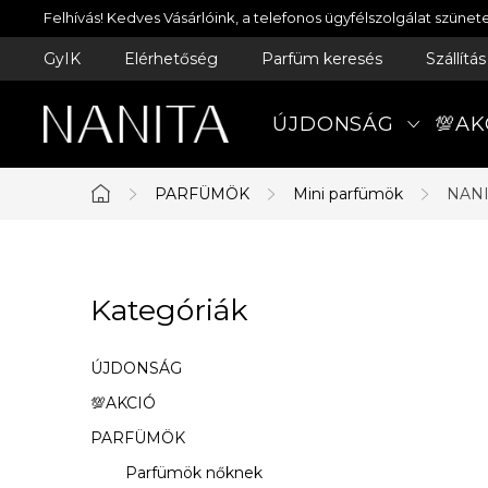
Ugrás
Felhívás! Kedves Vásárlóink, a telefonos ügyfélszolgálat szün
a
GyIK
Elérhetőség
Parfüm keresés
Szállítá
fő
tartalomhoz
ÚJDONSÁG
💯AK
PARFÜMÖK
Mini parfümök
NANI
Kezdőlap
O
Kategóriák
Kategóriák
l
átugrása
d
ÚJDONSÁG
a
💯AKCIÓ
PARFÜMÖK
l
Parfümök nőknek