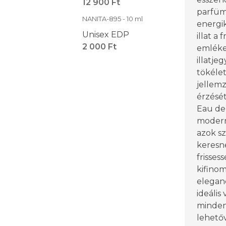
12 900 Ft
parfümö
NANITA-895 - 10 ml
energik
Unisex EDP
illat a 
2 000 Ft
emléke
illatje
tökélet
jellem
érzését
Eau de
modern 
azok sz
keresn
frisses
kifinom
eleganc
ideális
minden 
lehető