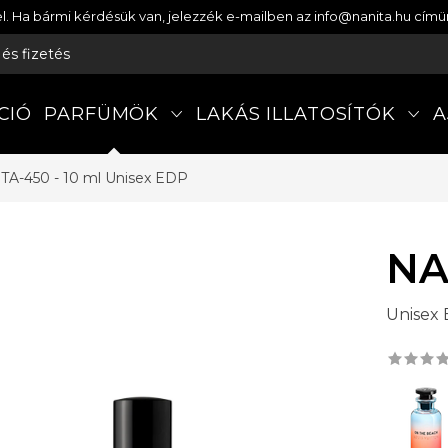
etel. Ha bármi kérdésük van, jelezzék e-mailben az info@nanita.hu cí
s és fizetés
CIÓ
PARFÜMÖK
LAKÁS ILLATOSÍTÓK
A
TA-450 - 10 ml
Unisex EDP
NA
Unisex