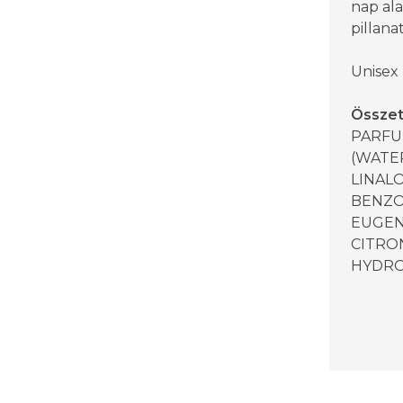
nap ala
pillana
Unisex
Összet
PARFU
(WATER
LINALO
BENZO
EUGEN
CITRON
HYDRO