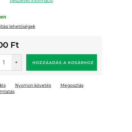
Részletes információ
ten
lítási lehetőségek
00 Ft
gár:
HOZZÁADÁS A KOSÁRHOZ
dés
Nyomon követés
Megosztás
mtatás