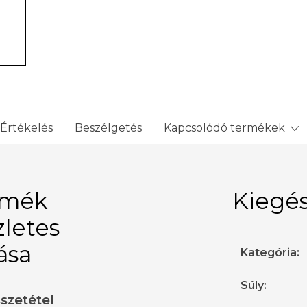
Értékelés
Beszélgetés
Kapcsolódó termékek
rmék
Kiegés
zletes
rása
Kategória
:
Súly
:
sszetétel