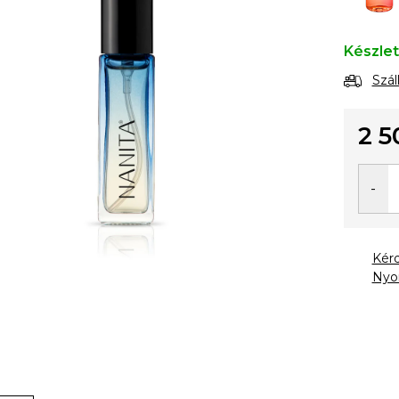
Készle
Szál
2 5
Egysé
Kér
Nyo