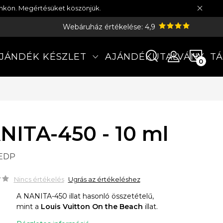
münkön. Megértésüket köszönjük.
Webáruház értékelése: 4,9
KOS
JÁNDÉK KÉSZLET
AJÁNDÉKUTALVÁNY
TÁ
NITA-450 - 10 ml
 EDP
Nincs értékelés
Ugrás az értékeléshez
A NANITA-450 illat hasonló összetételű,
mint a
Louis Vuitton On the Beach
illat.