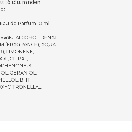
tt töltött minden
tot.
 Eau de Parfum 10 ml
evők:
ALCOHOL DENAT,
M (FRAGRANCE), AQUA
), LIMONENE,
OL, CITRAL,
PHENONE-3,
OL, GERANIOL,
ELLOL, BHT,
XYCITRONELLAL.