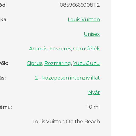
ód
:
08596666008112
rka
:
Louis Vuitton
Unisex
Aromás
,
Fűszeres
,
Citrusfélék
vők
:
Ciprus
,
Rozmaring
,
Yuzu/Juzu
ás
:
2 - közepesen intenzív illat
Nyár
fému
:
10 ml
Louis Vuitton On the Beach