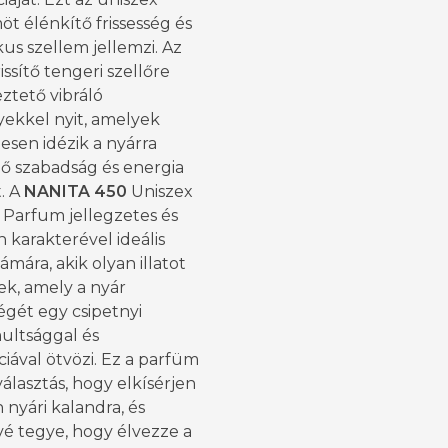
t élénkítő frissesség és
us szellem jellemzi. Az
frissítő tengeri szellőre
ztető vibráló
gyekkel nyit, amelyek
esen idézik a nyárra
ző szabadság és energia
. A
NANITA 450
Uniszex
 Parfum jellegzetes és
karakterével ideális
ámára, akik olyan illatot
ek, amely a nyár
ségét egy csipetnyi
ultsággal és
iával ötvözi. Ez a parfüm
 választás, hogy elkísérjen
nyári kalandra, és
vé tegye, hogy élvezze a