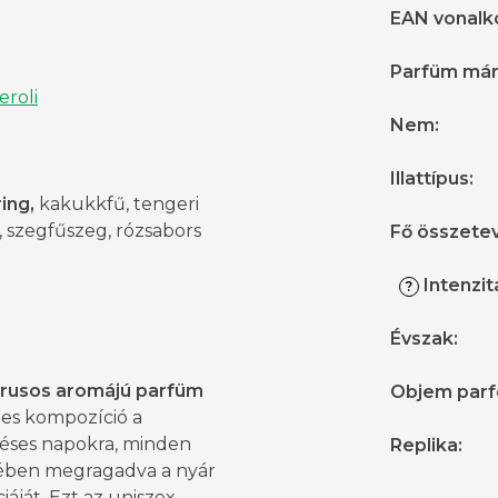
EAN vonalk
Parfüm má
eroli
Nem
:
Illattípus
:
ing,
kakukkfű, tengeri
 szegfűszeg, rózsabors
Fő összete
Intenzit
?
Évszak
:
trusos aromájú parfüm
Objem par
tes kompozíció a
éses napokra, minden
Replika
:
ében megragadva a nyár
iáját. Ezt az uniszex