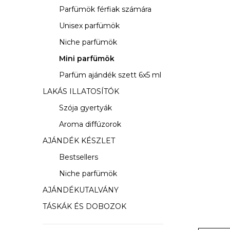
s
Parfümök férfiak számára
ó
Unisex parfümök
p
Niche parfümök
a
Mini parfümök
Parfüm ajándék szett 6x5 ml
n
LAKÁS ILLATOSÍTÓK
e
Szója gyertyák
l
Aroma diffúzorok
AJÁNDÉK KÉSZLET
Bestsellers
Niche parfümök
AJÁNDÉKUTALVÁNY
TÁSKÁK ÉS DOBOZOK