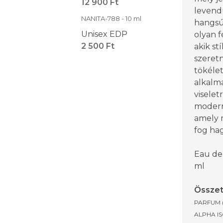
12 900 Ft
levendu
NANITA-788 - 10 ml
hangsúl
Unisex EDP
olyan f
2 500 Ft
akik st
szeretn
tökélet
alkalm
viseletr
modern
amely 
fog hag
Eau de
ml
Összet
PARFUM 
ALPHA IS