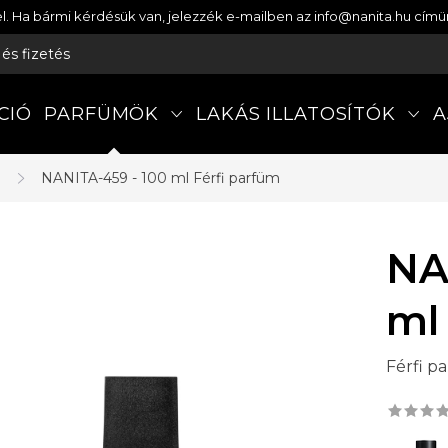
etel. Ha bármi kérdésük van, jelezzék e-mailben az info@nanita.hu cí
s és fizetés
CIÓ
PARFÜMÖK
LAKÁS ILLATOSÍTÓK
A
a
NANITA-459 - 100 ml
Férfi parfüm
NA
ml
Férfi p