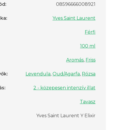
ód
:
08596666008921
rka
:
Yves Saint Laurent
Férfi
100 ml
Aromás
,
Friss
vők
:
Levendula
,
Oud/Agarfa
,
Rózsa
ás
:
2 - közepesen intenzív illat
Tavasz
Yves Saint Laurent Y Elixir