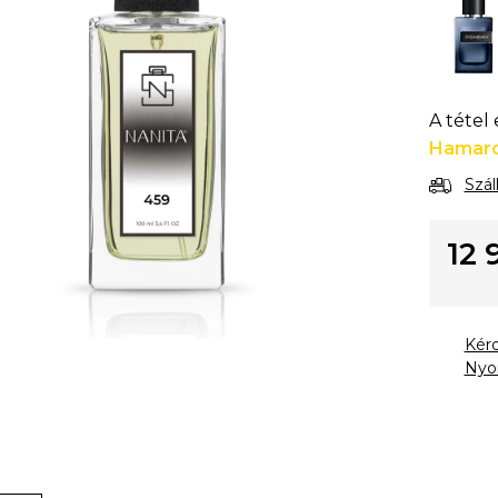
A tétel
Hamaro
Szál
12 
Egysé
Kér
Nyo