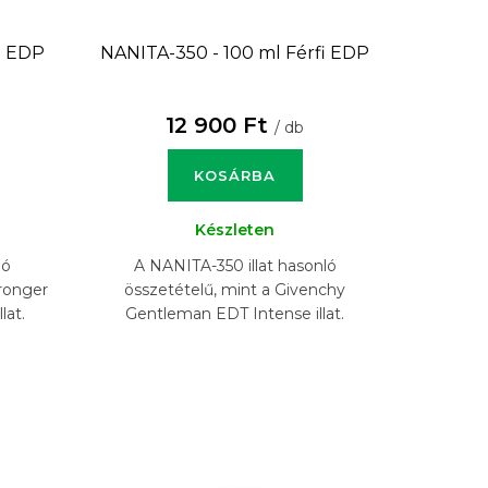
i EDP
NANITA-350 - 100 ml
Férfi EDP
12 900 Ft
/ db
KOSÁRBA
Készleten
ló
A NANITA-350 illat hasonló
tronger
összetételű, mint a Givenchy
lat.
Gentleman EDT Intense illat.