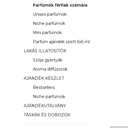
s
Parfümök férfiak számára
ó
Unisex parfümök
p
Niche parfümök
a
Mini parfümök
Parfüm ajándék szett 6x5 ml
n
LAKÁS ILLATOSÍTÓK
e
Szója gyertyák
l
Aroma diffúzorok
AJÁNDÉK KÉSZLET
Bestsellers
Niche parfümök
AJÁNDÉKUTALVÁNY
TÁSKÁK ÉS DOBOZOK