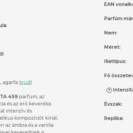
EAN vonalk
Parfüm má
ula
Nem
:
Méret
:
li
Illattípus
:
Fő összete
,
agarfa (
oud
)
Intenzit
?
TA 459
parfüm, az
ia és az erő keveréke.
Évszak
:
lat intenzív és
tikus kompozíciót kínál,
Replika
:
 az ámbra és a vanília
egyei keverednek a