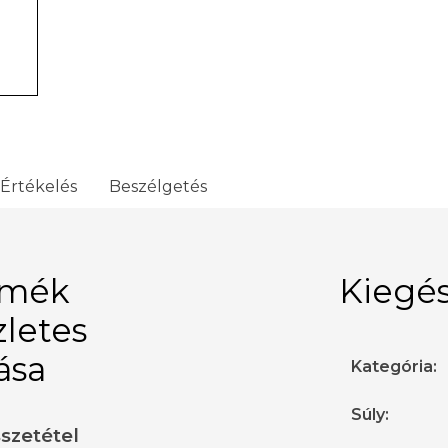
Értékelés
Beszélgetés
rmék
Kiegés
zletes
rása
Kategória
:
Súly
:
sszetétel