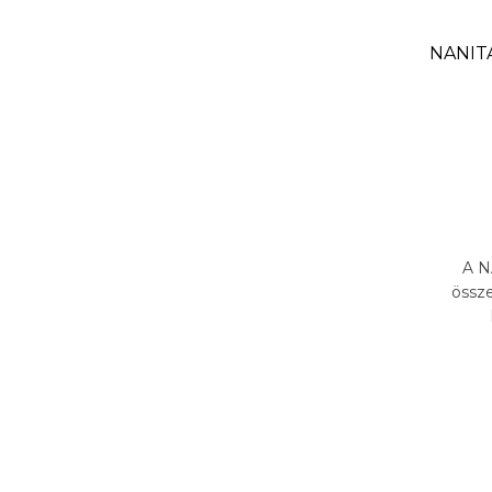
NANITA
A N
össze