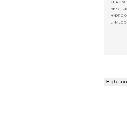
CITRONE
HEXYL C
HYDROXY
LINALOO
High-con