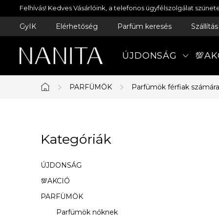
Ugrás
Felhívás! Kedves Vásárlóink, a telefonos ügyfélszolgálat szün
a
GyIK
Elérhetőség
Parfüm keresés
Szállítá
fő
tartalomhoz
ÚJDONSÁG
💯AK
PARFÜMÖK
Parfümök férfiak számár
Kezdőlap
O
Kategóriák
Kategóriák
l
átugrása
d
ÚJDONSÁG
a
💯AKCIÓ
PARFÜMÖK
l
Parfümök nőknek