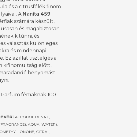
la és a citrusfélék finom
yaival. A
Nanita 459
érfiak számára készült,
ílusosan és magabiztosan
ének kitűnni, és
es választás különleges
akra és mindennapi
e. Ez az illat tisztelgés a
 kifinomultság előtt,
maradandó benyomást
yni.
 Parfum férfiaknak 100
evők:
ALCOHOL DENAT.,
(FRAGRANCE), AQUA (WATER),
OMETHYL IONONE, CITRAL,