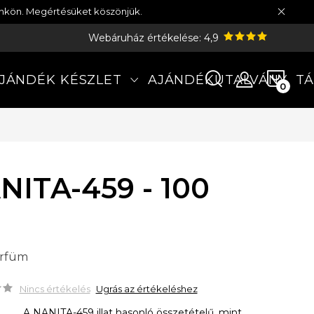
münkön. Megértésüket köszönjük.
Webáruház értékelése: 4,9
KOS
JÁNDÉK KÉSZLET
AJÁNDÉKUTALVÁNY
TÁ
NITA-459 - 100
arfüm
Nincs értékelés
Ugrás az értékeléshez
A NANITA-459 illat hasonló összetételű, mint