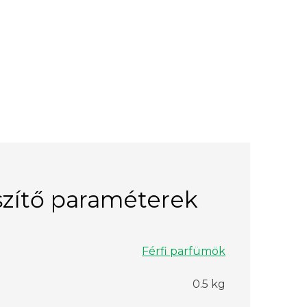
zítő paraméterek
Férfi parfümök
0.5 kg