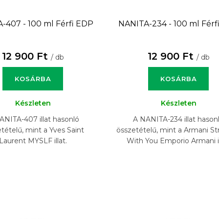
-407 - 100 ml
Férfi EDP
NANITA-234 - 100 ml
Férf
12 900 Ft
12 900 Ft
/ db
/ db
KOSÁRBA
KOSÁRBA
Készleten
Készleten
ANITA-407 illat hasonló
A NANITA-234 illat hason
tételű, mint a Yves Saint
összetételű, mint a Armani S
Laurent MYSLF illat.
With You Emporio Armani il