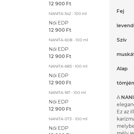
12 900 Ft
Fej
NANITA-542 - 100 ml
Női EDP
levend
12 900 Ft
Szív
NANITA-608 - 100 ml
Női EDP
muskát
12 900 Ft
NANITA-685 - 100 ml
Alap
Női EDP
12 900 Ft
tömjén
NANITA-167 - 100 ml
A
NANI
Női EDP
eleganc
12 900 Ft
Ez az il
karizma
NANITA-073 - 100 ml
melyben
Női EDP
mély j