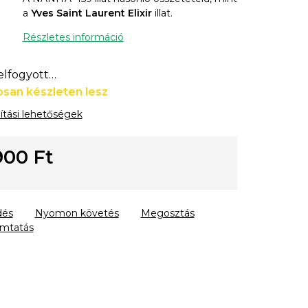
a
Yves Saint Laurent Elixir
illat.
Részletes információ
 elfogyott…
san készleten lesz
lítási lehetőségek
900 Ft
gár:
dés
Nyomon követés
Megosztás
mtatás