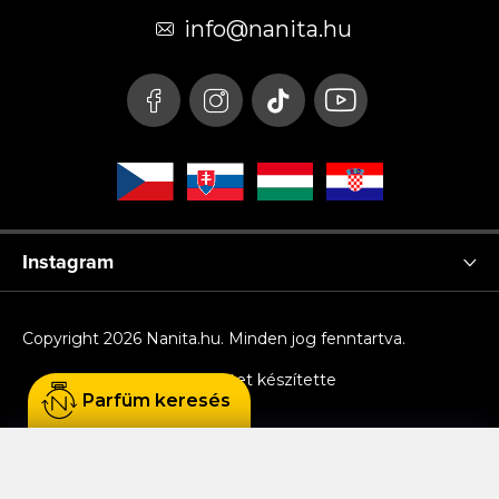
é
info
@
nanita.hu
c
Instagram
Copyright 2026
Nanita.hu
. Minden jog fenntartva.
Shoptet készítette
Parfüm keresés
Sütiket használunk, hogy Ön kényelmesen
böngészhessen az oldalon, és hogy a weboldal