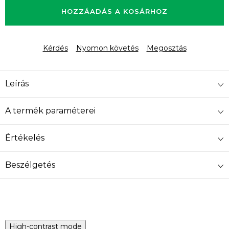
HOZZÁADÁS A KOSÁRHOZ
Kérdés
Nyomon követés
Megosztás
Leírás
A termék paraméterei
Értékelés
Beszélgetés
High-contrast mode