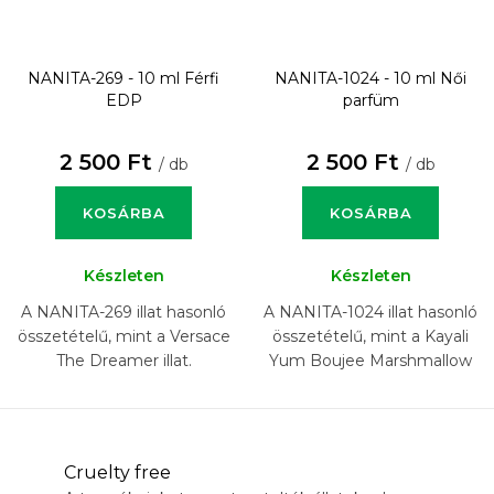
NANITA-269 - 10 ml
Férfi
NANITA-1024 - 10 ml
Női
EDP
parfüm
2 500 Ft
2 500 Ft
/ db
/ db
KOSÁRBA
KOSÁRBA
Készleten
Készleten
A NANITA-269 illat hasonló
A NANITA-1024 illat hasonló
összetételű, mint a Versace
összetételű, mint a Kayali
The Dreamer illat.
Yum Boujee Marshmallow
81 illat.
Cruelty free