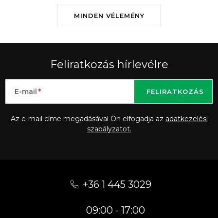
MINDEN VÉLEMÉNY
Feliratkozás hírlevélre
E-mail
FELIRATKOZÁS
Az e-mail címe megadásával Ön elfogadja az
adatkezelési
szabályzatot.
L
á
+36 1 445 3029
b
09:00 - 17:00
l