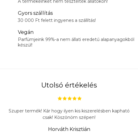
A termékeinket nem tesztelték állatokon!
Gyors szállítás
30 000 Ft felett ingyenes a szállítás!
Vegán
Parfümjeink 99%-a nem állati eredetű alapanyagokból
készül!
Utolsó értékelés
Szuper termék! Kár hogy ilyen kis kiszerelésben kapható
csak! Köszönöm szépen!
Horváth Krisztián