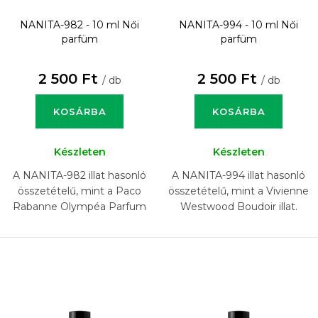
NANITA-982 - 10 ml
Női
NANITA-994 - 10 ml
Női
parfüm
parfüm
2 500 Ft
2 500 Ft
/ db
/ db
KOSÁRBA
KOSÁRBA
Készleten
Készleten
A NANITA-982 illat hasonló
A NANITA-994 illat hasonló
összetételű, mint a Paco
összetételű, mint a Vivienne
Rabanne Olympéa Parfum
Westwood Boudoir illat.
illat.