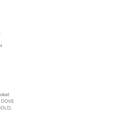
-
l
tokat
A DOVE
OLD,
NCERA
..