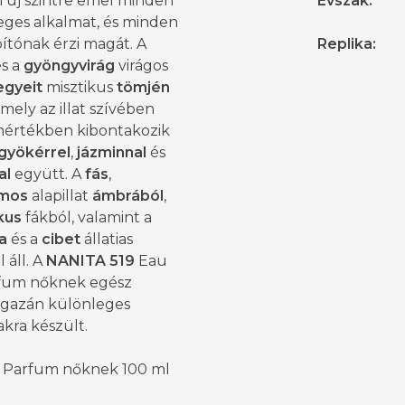
 új szintre emel minden
Évszak
:
eges alkalmat, és minden
ítónak érzi magát. A
Replika
:
s a
gyöngyvirág
virágos
egyeit
misztikus
tömjén
 amely az illat szívében
 mértékben kibontakozik
zgyökérrel
,
jázminnal
és
al
együtt. A
fás
,
amos
alapillat
ámbrából
,
kus
fákból, valamint a
a
és a
cibet
állatias
l áll. A
NANITA 519
Eau
fum nőknek egész
igazán különleges
kra készült.
 Parfum nőknek 100 ml