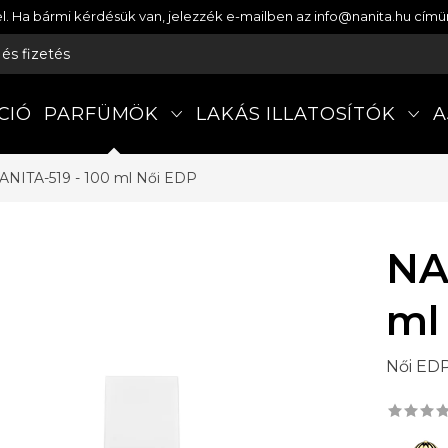
etel. Ha bármi kérdésük van, jelezzék e-mailben az info@nanita.hu cí
s és fizetés
CIÓ
PARFÜMÖK
LAKÁS ILLATOSÍTÓK
A
ANITA-519 - 100 ml
Női EDP
NA
ml
Női ED