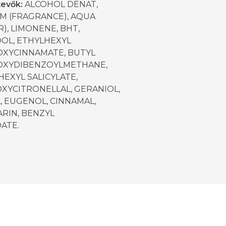
tevők:
ALCOHOL DENAT,
M (FRAGRANCE), AQUA
), LIMONENE, BHT,
OOL, ETHYLHEXYL
XYCINNAMATE, BUTYL
XYDIBENZOYLMETHANE,
EXYL SALICYLATE,
XYCITRONELLAL,
GERANIOL,
, EUGENOL, CINNAMAL,
RIN, BENZYL
ATE.