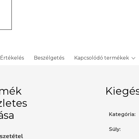
Értékelés
Beszélgetés
Kapcsolódó termékek
rmék
Kiegés
zletes
rása
Kategória
:
Súly
:
sszetétel