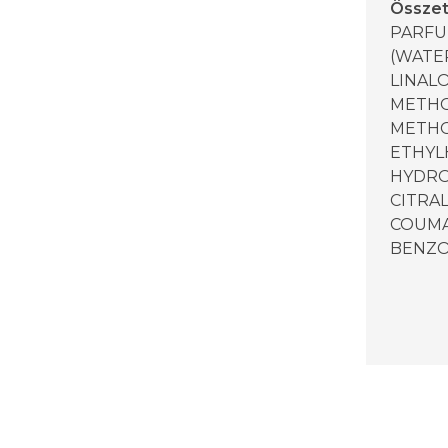
Össze
PARFU
(WATER
LINAL
METHO
METHO
ETHYLH
HYDRO
CITRAL
COUMA
BENZO