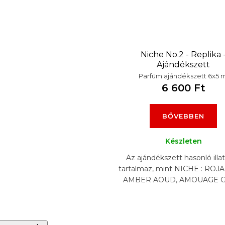
Niche No.2 - Replika 
Ajándékszett
Parfüm ajándékszett 6x5 m
6 600 Ft
BŐVEBBEN
Készleten
Az ajándékszett hasonló illa
tartalmaz, mint NICHE : ROJ
AMBER AOUD, AMOUAGE G
KILIAN INTOXICATED, MA
ROSES VANILLE , TERRE.