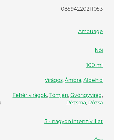
08594220211053
Amouage
Női
100 ml
Virágos
,
Ámbra
,
Aldehid
Fehér virágok
,
Tömjén
,
Gyöngyvirág
,
:
Pézsma
,
Rózsa
3 - nagyon intenzív illat