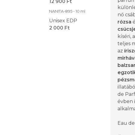
parfüm
12 900 Ft
különl
NANITA-895 - 10 ml
nő csáb
Unisex EDP
rózsa
é
2 000 Ft
csúcsj
kíséri,
teljes
az
íris
mirháv
balzs
egzoti
pézsm
illatábó
de Par
évben 
alkalma
Eau de