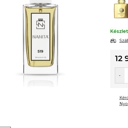
Készle
Szál
12 
Egysé
Kér
Nyo