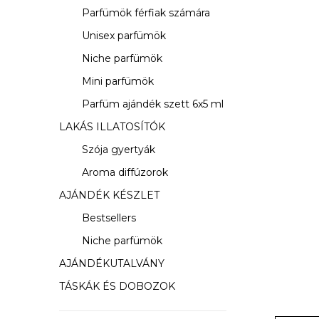
s
Parfümök férfiak számára
ó
Unisex parfümök
p
Niche parfümök
a
Mini parfümök
Parfüm ajándék szett 6x5 ml
n
LAKÁS ILLATOSÍTÓK
e
Szója gyertyák
l
Aroma diffúzorok
AJÁNDÉK KÉSZLET
Bestsellers
Niche parfümök
AJÁNDÉKUTALVÁNY
TÁSKÁK ÉS DOBOZOK