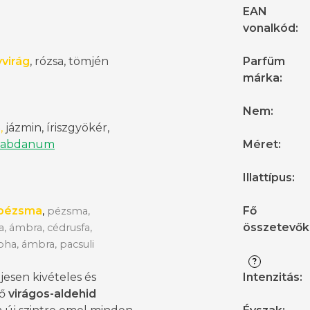
EAN
vonalkód
:
virág
, rózsa, tömjén
Parfüm
márka
:
Nem
:
n
,
jázmin, íriszgyökér,
labdanum
Méret
:
Illattípus
:
-pézsma
Fő
,
pézsma,
összetevők
a, ámbra, cédrusfa,
ha, ámbra, pacsuli
?
ljesen kivételes és
Intenzitás
:
ző
virágos-aldehid