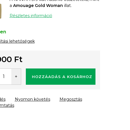
a
Amouage Gold Woman
illat.
Részletes információ
ten
lítási lehetőségek
900 Ft
gár:
HOZZÁADÁS A KOSÁRHOZ
dés
Nyomon követés
Megosztás
mtatás