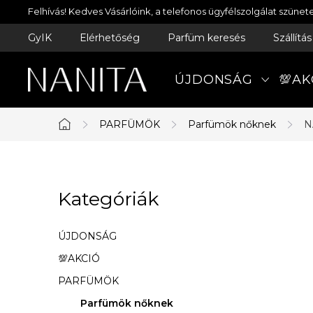
Ugrás
Felhívás! Kedves Vásárlóink, a telefonos ügyfélszolgálat szün
a
GyIK
Elérhetőség
Parfüm keresés
Szállítá
fő
tartalomhoz
ÚJDONSÁG
💯AK
PARFÜMÖK
Parfümök nőknek
N
Kezdőlap
O
Kategóriák
Kategóriák
l
átugrása
d
ÚJDONSÁG
a
💯AKCIÓ
PARFÜMÖK
l
Parfümök nőknek