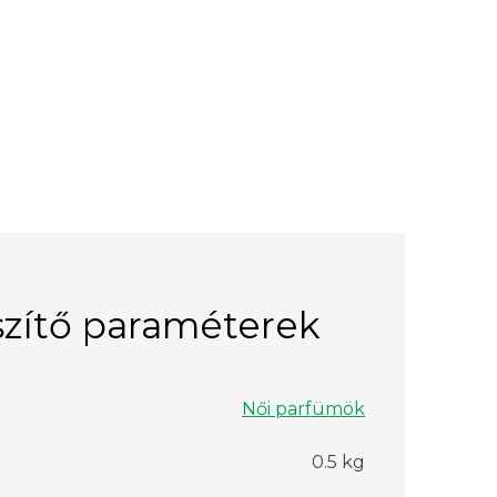
zítő paraméterek
Női parfümök
0.5 kg