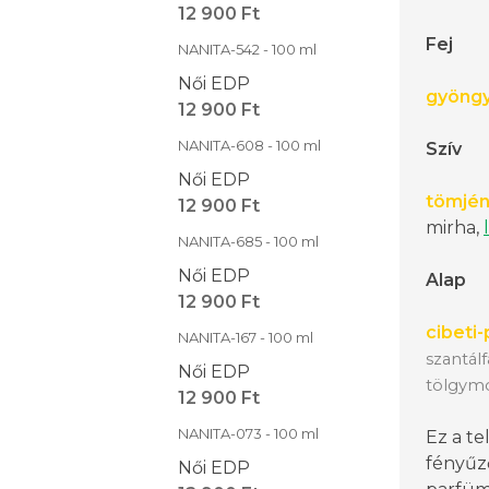
12 900 Ft
Fej
NANITA-542 - 100 ml
Női EDP
gyöngy
12 900 Ft
NANITA-608 - 100 ml
Szív
Női EDP
tömjé
12 900 Ft
mirha,
NANITA-685 - 100 ml
Női EDP
Alap
12 900 Ft
cibeti
NANITA-167 - 100 ml
szantálf
Női EDP
tölgymo
12 900 Ft
NANITA-073 - 100 ml
Ez a te
fényű
Női EDP