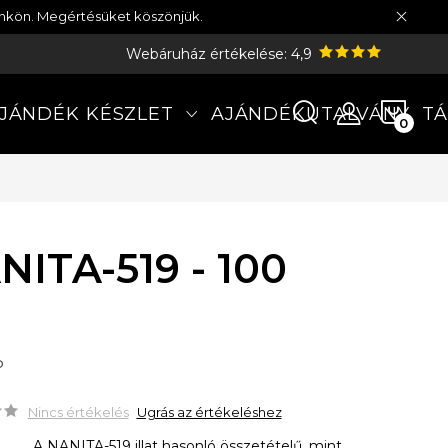
münkön. Megértésüket köszönjük.
Webáruház értékelése: 4,9
KOS
JÁNDÉK KÉSZLET
AJÁNDÉKUTALVÁNY
TÁ
NITA-519 - 100
P
Nincs értékelés
Ugrás az értékeléshez
A NANITA-519 illat hasonló összetételű, mint