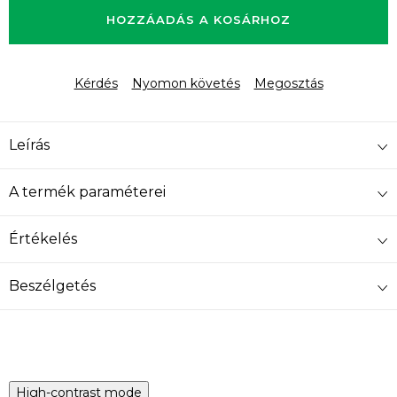
HOZZÁADÁS A KOSÁRHOZ
Kérdés
Nyomon követés
Megosztás
Leírás
A termék paraméterei
Értékelés
Beszélgetés
High-contrast mode