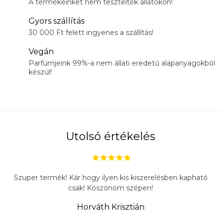
A termékeinket nem tesztelték állatokon!
Gyors szállítás
30 000 Ft felett ingyenes a szállítás!
Vegán
Parfümjeink 99%-a nem állati eredetű alapanyagokból
készül!
Utolsó értékelés
Szuper termék! Kár hogy ilyen kis kiszerelésben kapható
csak! Köszönöm szépen!
Horváth Krisztián