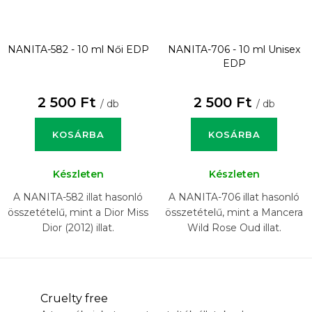
NANITA-582 - 10 ml
Női EDP
NANITA-706 - 10 ml
Unisex
EDP
2 500 Ft
2 500 Ft
/ db
/ db
KOSÁRBA
KOSÁRBA
Készleten
Készleten
A NANITA-582 illat hasonló
A NANITA-706 illat hasonló
összetételű, mint a Dior Miss
összetételű, mint a Mancera
Dior (2012) illat.
Wild Rose Oud illat.
Cruelty free