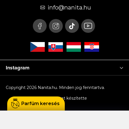
é
info
@
nanita.hu
c
Instagram
Copyright 2026
Nanita.hu
. Minden jog fenntartva.
Shoptet készítette
Parfüm keresés
Sütiket használunk, hogy Ön kényelmesen
böngészhessen az oldalon, és hogy a weboldal