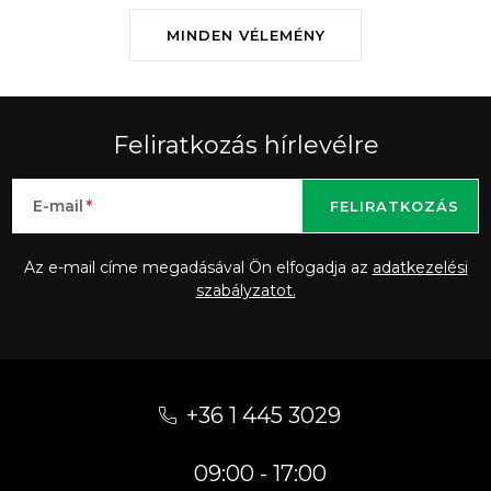
MINDEN VÉLEMÉNY
Feliratkozás hírlevélre
E-mail
FELIRATKOZÁS
Az e-mail címe megadásával Ön elfogadja az
adatkezelési
szabályzatot.
L
á
+36 1 445 3029
b
09:00 - 17:00
l