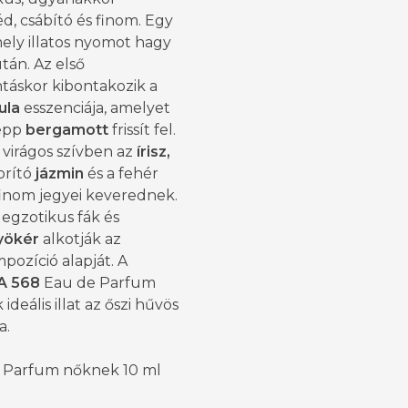
, csábító és finom. Egy
amely illatos nyomot hagy
tán. Az első
táskor kibontakozik a
ula
esszenciája, amelyet
epp
bergamott
frissít fel.
a virágos szívben az
írisz,
orító
jázmin
és a fehér
inom jegyei keverednek.
, egzotikus fák és
yökér
alkotják az
mpozíció alapját. A
A 568
Eau de Parfum
ideális illat az őszi hűvös
a.
 Parfum nőknek 10 ml