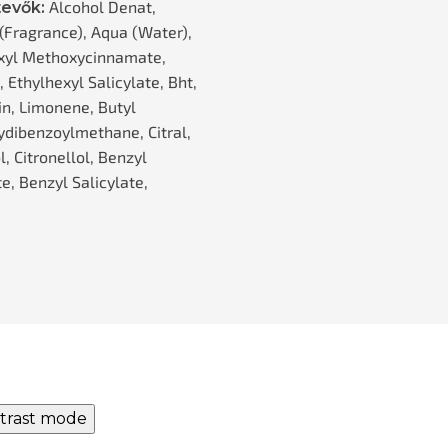
Alcohol Denat,
evők:
(Fragrance), Aqua (Water),
xyl Methoxycinnamate,
, Ethylhexyl Salicylate, Bht,
n, Limonene, Butyl
dibenzoylmethane, Citral,
, Citronellol, Benzyl
e, Benzyl Salicylate,
trast mode