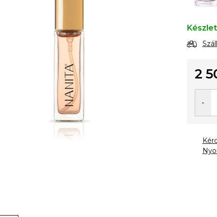
Készle
Szál
2 5
Egysé
Kér
Nyo