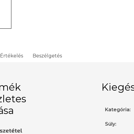
Értékelés
Beszélgetés
rmék
Kiegés
zletes
rása
Kategória
:
Súly
:
sszetétel