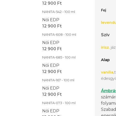
12 900 Ft
Fej
NANITA-542 - 100 ml
Női EDP
levend
12 900 Ft
NANITA-608 - 100 ml
Szív
Női EDP
írisz
,
já
12 900 Ft
NANITA-685 - 100 ml
Alap
Női EDP
12 900 Ft
vanília
,
édesgy
NANITA-167 - 100 ml
Női EDP
Ámbrá
12 900 Ft
számára
NANITA-073 - 100 ml
folyama
Szabad,
Női EDP
energi