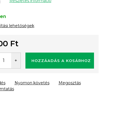
Részletes információ
ten
lítási lehetőségek
00 Ft
gár:
HOZZÁADÁS A KOSÁRHOZ
dés
Nyomon követés
Megosztás
mtatás