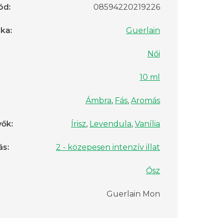
ód
:
08594220219226
rka
:
Guerlain
Női
10 ml
Ámbra
,
Fás
,
Aromás
vők
:
Írisz
,
Levendula
,
Vanília
ás
:
2 - közepesen intenzív illat
Ősz
Guerlain Mon