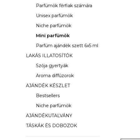
s
Parfümök férfiak számára
ó
Unisex parfümök
p
Niche parfümök
a
Mini parfümök
Parfüm ajándék szett 6x5 ml
n
LAKÁS ILLATOSÍTÓK
e
Szója gyertyák
l
Aroma diffúzorok
AJÁNDÉK KÉSZLET
Bestsellers
Niche parfümök
AJÁNDÉKUTALVÁNY
TÁSKÁK ÉS DOBOZOK