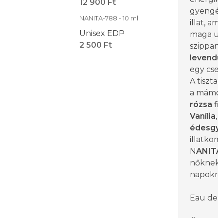
12 900 Ft
gyengéd
NANITA-788 - 10 ml
illat, 
Unisex EDP
maga u
2 500 Ft
szippan
levend
egy cs
A tiszt
a mám
rózsa
f
Vanília
édesg
illatko
N
ANIT
nőknek 
napokr
Eau de