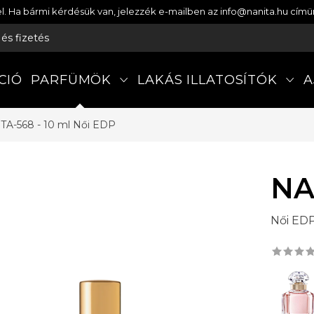
etel. Ha bármi kérdésük van, jelezzék e-mailben az info@nanita.hu cí
s és fizetés
CIÓ
PARFÜMÖK
LAKÁS ILLATOSÍTÓK
A
TA-568 - 10 ml
Női EDP
NA
Női ED