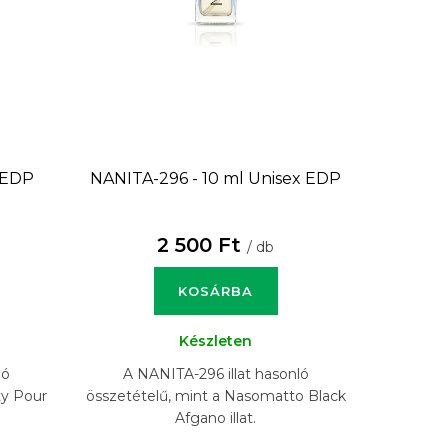
 EDP
NANITA-296 - 10 ml
Unisex EDP
2 500 Ft
/ db
KOSÁRBA
Készleten
ló
A NANITA-296 illat hasonló
ty Pour
összetételű, mint a Nasomatto Black
Afgano illat.