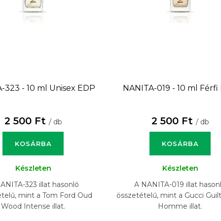
-323 - 10 ml
Unisex EDP
NANITA-019 - 10 ml
Férfi
2 500 Ft
2 500 Ft
/ db
/ db
KOSÁRBA
KOSÁRBA
Készleten
Készleten
ANITA-323 illat hasonló
A NANITA-019 illat hason
telű, mint a Tom Ford Oud
összetételű, mint a Gucci Guil
Wood Intense illat.
Homme illat.