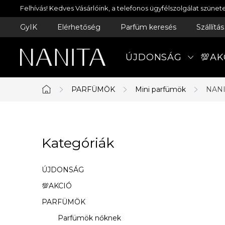
Ugrás
Felhívás! Kedves Vásárlóink, a telefonos ügyfélszolgálat szün
a
GyIK
Elérhetőség
Parfüm keresés
Szállítá
fő
tartalomhoz
ÚJDONSÁG
💯AK
PARFÜMÖK
Mini parfümök
NANI
Kezdőlap
O
Kategóriák
Kategóriák
l
átugrása
d
ÚJDONSÁG
a
💯AKCIÓ
PARFÜMÖK
l
Parfümök nőknek