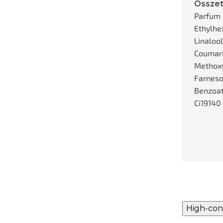
Összet
Parfum 
Ethylhe
Linalool
Coumari
Methoxy
Farnesol
Benzoat
Ci19140
High-con