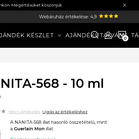
münkön. Megértésüket köszönjük.
Webáruház értékelése: 4,9
KOS
JÁNDÉK KÉSZLET
AJÁNDÉKUTALVÁNY
TÁ
NITA-568 - 10 ml
P
Nincs értékelés
Ugrás az értékeléshez
A NANITA-568 illat hasonló összetételű, mint
a
Guerlain Mon
illat.