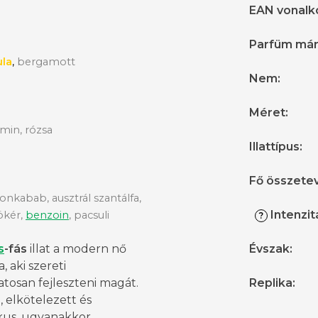
EAN vonalk
Parfüm má
ula
,
bergamott
Nem
:
Méret
:
zmin, rózsa
Illattípus
:
Fő összete
tonkabab, ausztrál szantálfa,
Intenzit
ökér,
benzoin
, pacsuli
?
s
-fás
illat a modern nő
Évszak
:
, aki szereti
tosan fejleszteni magát.
Replika
:
 elkötelezett és
kus, ugyanakkor