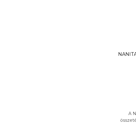
NANITA
A N
összeté