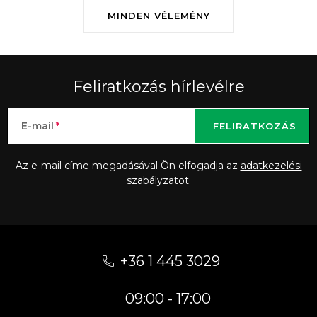
MINDEN VÉLEMÉNY
Feliratkozás hírlevélre
E-mail
FELIRATKOZÁS
Az e-mail címe megadásával Ön elfogadja az
adatkezelési
szabályzatot.
L
á
+36 1 445 3029
b
09:00 - 17:00
l