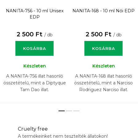
NANITA-756 - 10 ml
Unisex
NANITA-168 - 10 ml
Női EDP
EDP
2 500 Ft
2 500 Ft
/ db
/ db
KOSÁRBA
KOSÁRBA
Készleten
Készleten
A NANITA-756 illat hasonló
A NANITA-168 illat hasonló
összetételű, mint a Diptyque
összetételű, mint a Narciso
Tam Dao illat.
Rodriguez Narciso illat.
Cruelty free
A termékeinket nem tesztelték állatokon!