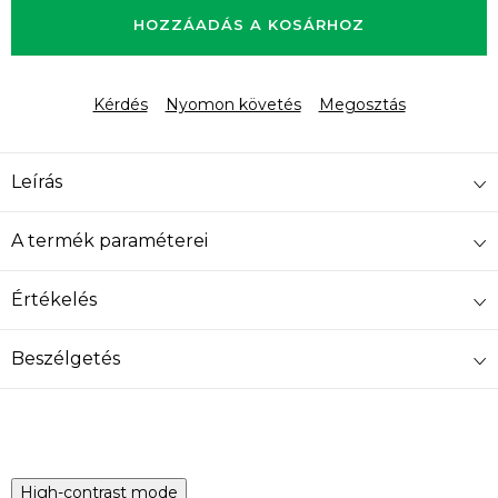
HOZZÁADÁS A KOSÁRHOZ
Kérdés
Nyomon követés
Megosztás
Leírás
A termék paraméterei
Értékelés
Beszélgetés
High-contrast mode