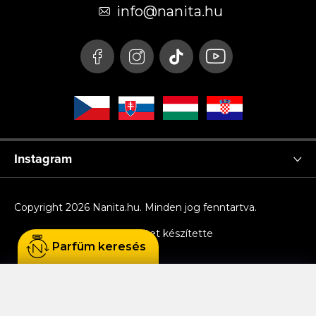
é
info
@
nanita.hu
c
Instagram
Copyright 2026
Nanita.hu
. Minden jog fenntartva.
Shoptet készítette
Parfüm keresés
Sütiket használunk, hogy Ön kényelmesen
böngészhessen az oldalon, és hogy a weboldal