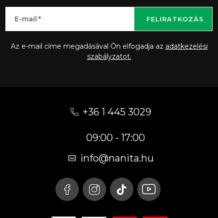
E-mail
FELIRATKOZÁS
Az e-mail címe megadásával Ön elfogadja az
adatkezelési
szabályzatot.
L
á
+36 1 445 3029
b
09:00 - 17:00
l
é
info
@
nanita.hu
c