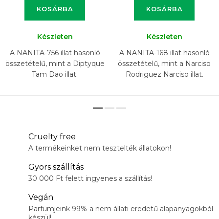
KOSÁRBA
KOSÁRBA
Készleten
Készleten
A NANITA-756 illat hasonló
A NANITA-168 illat hasonló
összetételű, mint a Diptyque
összetételű, mint a Narciso
Tam Dao illat.
Rodriguez Narciso illat.
Cruelty free
A termékeinket nem tesztelték állatokon!
Gyors szállítás
30 000 Ft felett ingyenes a szállítás!
Vegán
Parfümjeink 99%-a nem állati eredetű alapanyagokból
készül!