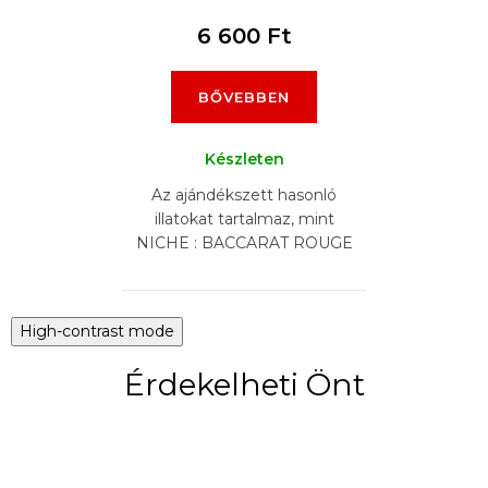
6 600 Ft
BŐVEBBEN
Készleten
Az ajándékszett hasonló
illatokat tartalmaz, mint
NICHE : BACCARAT ROUGE
540, BACCARAT ROUGE 540
EXTRAIT, CREED AVENTUS,
BYREDO GYPSY WATER,...
High-contrast mode
Érdekelheti Önt