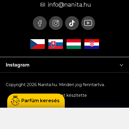
é
info
@
nanita.hu
c
Instagram
Copyright 2026
Nanita.hu
. Minden jog fenntartva.
Shoptet készítette
Parfüm keresés
Sütiket használunk, hogy Ön kényelmesen
böngészhessen az oldalon, és hogy a weboldal