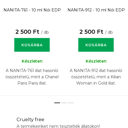
NANITA-761 - 10 ml
Női EDP
NANITA-912 - 10 ml
Női EDP
2 500 Ft
2 500 Ft
/ db
/ db
KOSÁRBA
KOSÁRBA
Készleten
Készleten
A NANITA-761 illat hasonló
A NANITA-912 illat hasonló
összetételű, mint a Chanel
összetételű, mint a Kilian
Paris Paris illat.
Woman in Gold illat.
Cruelty free
A termékeinket nem tesztelték állatokon!