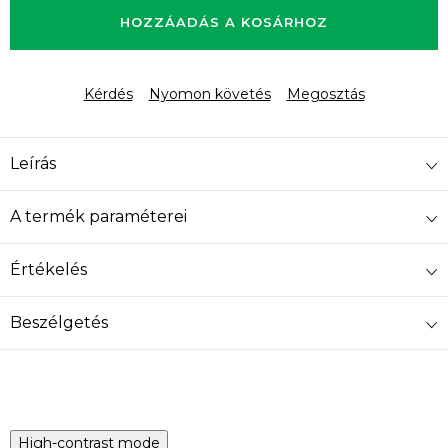
HOZZÁADÁS A KOSÁRHOZ
Kérdés
Nyomon követés
Megosztás
Leírás
A termék paraméterei
Értékelés
Beszélgetés
High-contrast mode