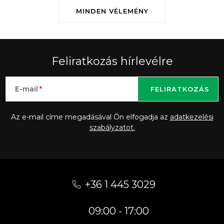
MINDEN VÉLEMÉNY
Feliratkozás hírlevélre
E-mail
FELIRATKOZÁS
Az e-mail címe megadásával Ön elfogadja az
adatkezelési
szabályzatot.
L
á
+36 1 445 3029
b
09:00 - 17:00
l