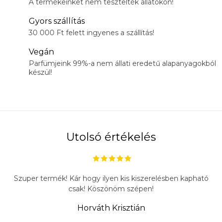
A termékeinket nem tesztelték állatokon!
Gyors szállítás
30 000 Ft felett ingyenes a szállítás!
Vegán
Parfümjeink 99%-a nem állati eredetű alapanyagokból
készül!
Utolsó értékelés
Szuper termék! Kár hogy ilyen kis kiszerelésben kapható
csak! Köszönöm szépen!
Horváth Krisztián