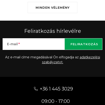
MINDEN VÉLEMÉNY
Feliratkozás hírlevélre
E-mail
FELIRATKOZÁS
Az e-mail címe megadásával Ön elfogadja az
adatkezelési
szabályzatot.
L
á
+36 1 445 3029
b
09:00 - 17:00
l