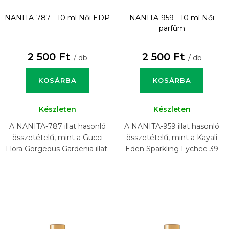
NANITA-787 - 10 ml
Női EDP
NANITA-959 - 10 ml
Női
parfüm
2 500 Ft
2 500 Ft
/ db
/ db
KOSÁRBA
KOSÁRBA
Készleten
Készleten
A NANITA-787 illat hasonló
A NANITA-959 illat hasonló
összetételű, mint a Gucci
összetételű, mint a Kayali
Flora Gorgeous Gardenia illat.
Eden Sparkling Lychee 39
illat.