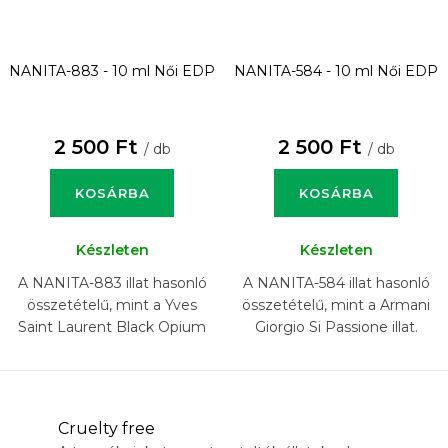
NANITA-883 - 10 ml
Női EDP
NANITA-584 - 10 ml
Női EDP
2 500 Ft
2 500 Ft
/ db
/ db
KOSÁRBA
KOSÁRBA
Készleten
Készleten
A NANITA-883 illat hasonló
A NANITA-584 illat hasonló
összetételű, mint a Yves
összetételű, mint a Armani
Saint Laurent Black Opium
Giorgio Si Passione illat.
Over Red illat.
Cruelty free