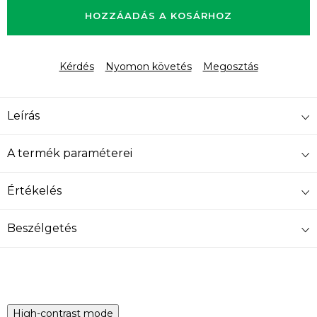
HOZZÁADÁS A KOSÁRHOZ
Kérdés
Nyomon követés
Megosztás
Leírás
A termék paraméterei
Értékelés
Beszélgetés
High-contrast mode