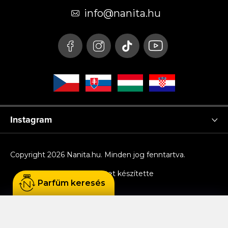
é
info
@
nanita.hu
c
Instagram
Copyright 2026
Nanita.hu
. Minden jog fenntartva.
Shoptet készítette
Parfüm keresés
Sütiket használunk, hogy Ön kényelmesen
böngészhessen az oldalon, és hogy a weboldal