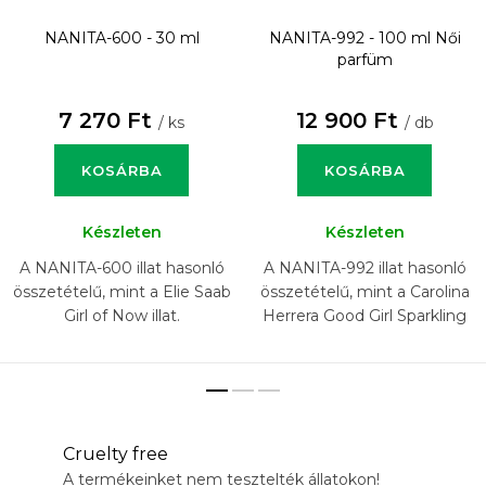
NANITA-600 - 30 ml
NANITA-992 - 100 ml
Női
parfüm
7 270 Ft
12 900 Ft
/ ks
/ db
KOSÁRBA
KOSÁRBA
Készleten
Készleten
A NANITA-600 illat hasonló
A NANITA-992 illat hasonló
összetételű, mint a Elie Saab
összetételű, mint a Carolina
Girl of Now illat.
Herrera Good Girl Sparkling
Ice illat.
Cruelty free
A termékeinket nem tesztelték állatokon!