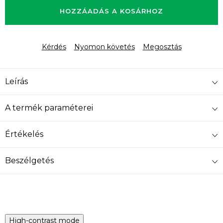
HOZZÁADÁS A KOSÁRHOZ
Kérdés
Nyomon követés
Megosztás
Leírás
A termék paraméterei
Értékelés
Beszélgetés
High-contrast mode