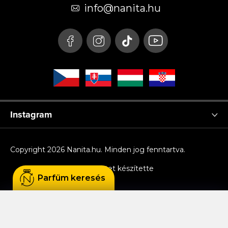
é
info
@
nanita.hu
c
Instagram
Copyright 2026
Nanita.hu
. Minden jog fenntartva.
Shoptet készítette
Parfüm keresés
Sütiket használunk, hogy Ön kényelmesen
böngészhessen az oldalon, és hogy a weboldal