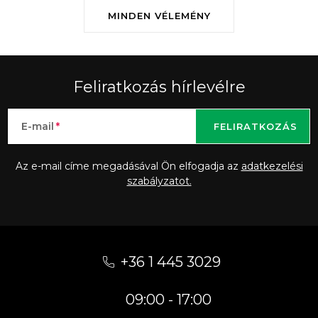
MINDEN VÉLEMÉNY
Feliratkozás hírlevélre
E-mail
FELIRATKOZÁS
Az e-mail címe megadásával Ön elfogadja az
adatkezelési
szabályzatot.
L
á
+36 1 445 3029
b
09:00 - 17:00
l