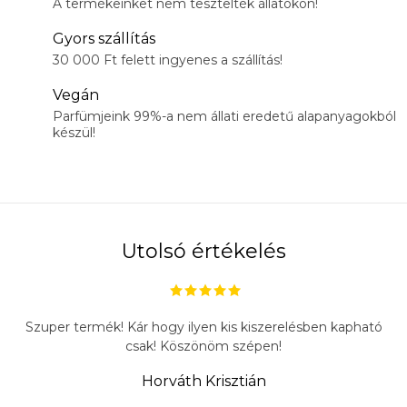
A termékeinket nem tesztelték állatokon!
Gyors szállítás
30 000 Ft felett ingyenes a szállítás!
Vegán
Parfümjeink 99%-a nem állati eredetű alapanyagokból
készül!
Utolsó értékelés
Szuper termék! Kár hogy ilyen kis kiszerelésben kapható
csak! Köszönöm szépen!
Horváth Krisztián