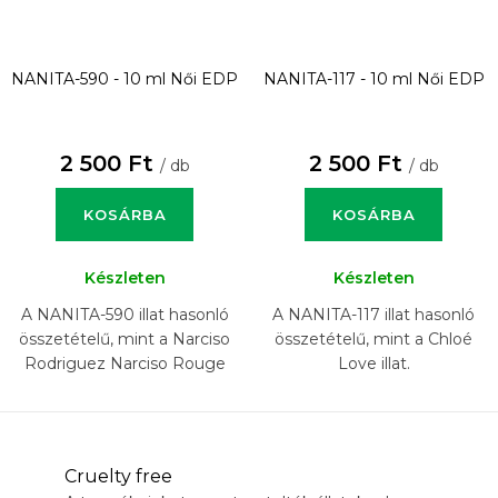
NANITA-590 - 10 ml
Női EDP
NANITA-117 - 10 ml
Női EDP
2 500 Ft
2 500 Ft
/ db
/ db
KOSÁRBA
KOSÁRBA
Készleten
Készleten
A NANITA-590 illat hasonló
A NANITA-117 illat hasonló
összetételű, mint a Narciso
összetételű, mint a Chloé
Rodriguez Narciso Rouge
Love illat.
illat.
Cruelty free