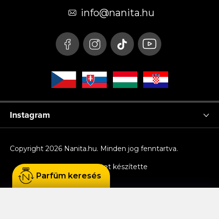
é
info
@
nanita.hu
c
Instagram
Copyright 2026
Nanita.hu
. Minden jog fenntartva.
Shoptet készítette
Parfüm keresés
Sütiket használunk, hogy Ön kényelmesen
böngészhessen az oldalon, és hogy a weboldal