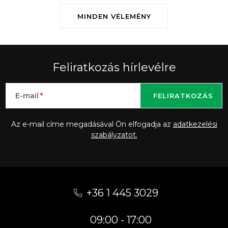
MINDEN VÉLEMÉNY
Feliratkozás hírlevélre
E-mail
FELIRATKOZÁS
Az e-mail címe megadásával Ön elfogadja az
adatkezelési
szabályzatot.
L
á
+36 1 445 3029
b
09:00 - 17:00
l