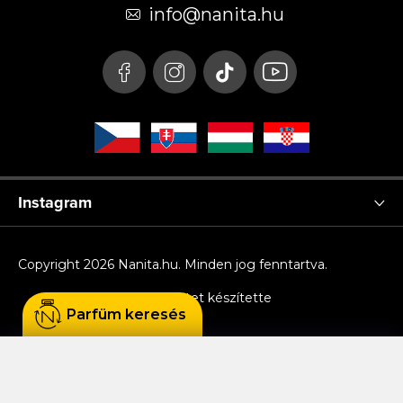
é
info
@
nanita.hu
c
Instagram
Copyright 2026
Nanita.hu
. Minden jog fenntartva.
Shoptet készítette
Parfüm keresés
Sütiket használunk, hogy Ön kényelmesen
böngészhessen az oldalon, és hogy a weboldal