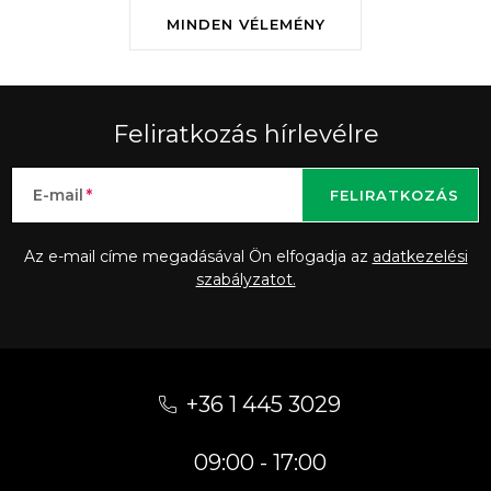
MINDEN VÉLEMÉNY
Feliratkozás hírlevélre
E-mail
FELIRATKOZÁS
Az e-mail címe megadásával Ön elfogadja az
adatkezelési
szabályzatot.
L
á
+36 1 445 3029
b
09:00 - 17:00
l