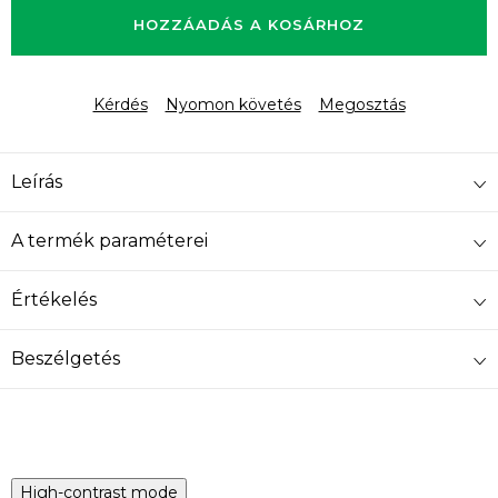
HOZZÁADÁS A KOSÁRHOZ
Kérdés
Nyomon követés
Megosztás
Leírás
A termék paraméterei
Értékelés
Beszélgetés
High-contrast mode