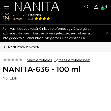
K
Értékelés
Parfüm
keresés
5,0
Ugrás
Felhívás! Kedves Vásárlóink, a telefonos ügyfélszolgálat
a
szünetel. Ha bármi kérdésük van, jelezzék e-mailben az
fő
info@nanita.hu címünkön. Megértésüket köszönjük.
tartalomhoz
Parfümök nőknek
Nincs értékelés
Ugrás az értékeléshez
NANITA-636 - 100 ml
Női EDP