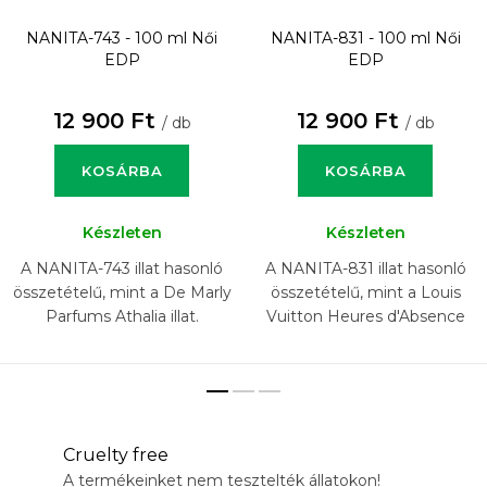
NANITA-743 - 100 ml
Női
NANITA-831 - 100 ml
Női
EDP
EDP
12 900 Ft
12 900 Ft
/ db
/ db
KOSÁRBA
KOSÁRBA
Készleten
Készleten
A NANITA-743 illat hasonló
A NANITA-831 illat hasonló
összetételű, mint a De Marly
összetételű, mint a Louis
Parfums Athalia illat.
Vuitton Heures d'Absence
illat.
Cruelty free
A termékeinket nem tesztelték állatokon!