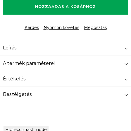
HOZZÁADÁS A KOSÁRHOZ
Kérdés
Nyomon követés
Megosztás
Leírás
A termék paraméterei
Értékelés
Beszélgetés
High-contrast mode