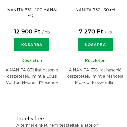
NANITA-831 - 100 ml
Női
NANITA-736 - 30 ml
EDP
12 900 Ft
7 270 Ft
/ db
/ ks
KOSÁRBA
KOSÁRBA
Készleten
Készleten
A NANITA-831 illat hasonló
A NANITA-736 illat hasonló
összetételű, mint a Louis
összetételű, mint a Mancera
Vuitton Heures d'Absence
Musk of Flowers illat.
illat.
Cruelty free
A termékeinket nem tesztelték állatokon!