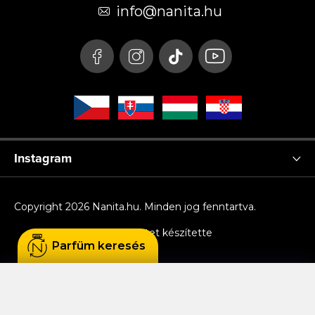
é
info
@
nanita.hu
c
Instagram
Copyright 2026
Nanita.hu
. Minden jog fenntartva.
Shoptet készítette
Parfüm keresés
Sütiket használunk, hogy Ön kényelmesen
böngészhessen az oldalon, és hogy a weboldal