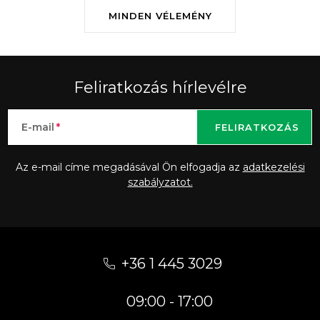
MINDEN VÉLEMÉNY
Feliratkozás hírlevélre
E-mail
FELIRATKOZÁS
Az e-mail címe megadásával Ön elfogadja az
adatkezelési
szabályzatot.
L
á
+36 1 445 3029
b
09:00 - 17:00
l