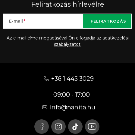
Feliratkozás hírlevélre
E-mail
FELIRATKOZÁS
Az e-mail címe megadásával Ön elfogadja az
adatkezelési
szabályzatot.
L
á
+36 1 445 3029
b
09:00 - 17:00
l
é
info
@
nanita.hu
c