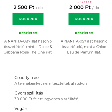
2 500 Ft
2 500 Ft
2 000 Ft
/ db
/ db
KOSÁRBA
KOSÁRBA
Készleten
Készleten
A NANITA-087 illat hasonló
A NANITA-057 illat hasonló
összetételű, mint a Dolce &
összetételű, mint a Chloe
Gabbana Rose The One illat.
Eau de Parfum illat.
Cruelty free
A termékeinket nem tesztelték állatokon!
Gyors szállítás
30 000 Ft felett ingyenes a szállítás!
Vegán