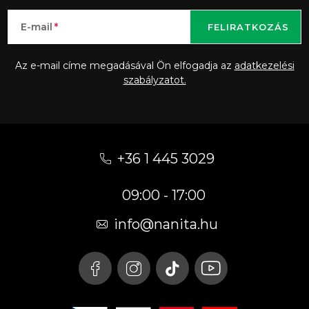
E-mail
FELIRATKOZÁS
Az e-mail címe megadásával Ön elfogadja az
adatkezelési
szabályzatot.
L
á
+36 1 445 3029
b
09:00 - 17:00
l
é
info
@
nanita.hu
c