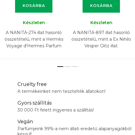
KOSÁRBA
KOSÁRBA
Készleten
Készleten
A NANITA-274 illat hasonló
A NANITA-897 illat hasonló
összetételű, mint a Hermès
összetételű, mint a Ex Nihilo
Voyage d'Hermes Parfum
Vesper Glitz illat.
illat.
Cruelty free
A termékeinket nem tesztelték állatokon!
Gyors szállítás
30 000 Ft felett ingyenes a szállítás!
Vegán
Parfümjeink 99%-a nem állati eredetű alapanyagokból
készül!