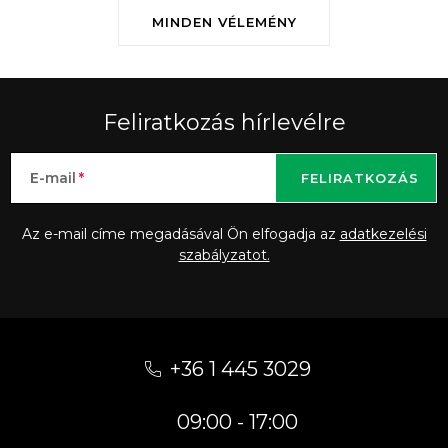
MINDEN VÉLEMÉNY
Feliratkozás hírlevélre
E-mail
FELIRATKOZÁS
Az e-mail címe megadásával Ön elfogadja az
adatkezelési
szabályzatot.
L
á
+36 1 445 3029
b
09:00 - 17:00
l