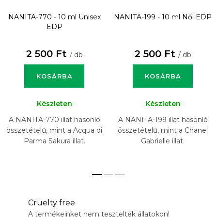
NANITA-770 - 10 ml
Unisex
NANITA-199 - 10 ml
Női EDP
EDP
2 500 Ft
2 500 Ft
/ db
/ db
KOSÁRBA
KOSÁRBA
Készleten
Készleten
A NANITA-770 illat hasonló
A NANITA-199 illat hasonló
összetételű, mint a Acqua di
összetételű, mint a Chanel
Parma Sakura illat.
Gabrielle illat.
Cruelty free
A termékeinket nem tesztelték állatokon!