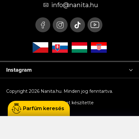
é
info
@
nanita.hu
c
Instagram
Copyright 2026
Nanita.hu
. Minden jog fenntartva.
Shoptet készítette
Parfüm keresés
Sütiket használunk, hogy Ön kényelmesen
böngészhessen az oldalon, és hogy a weboldal