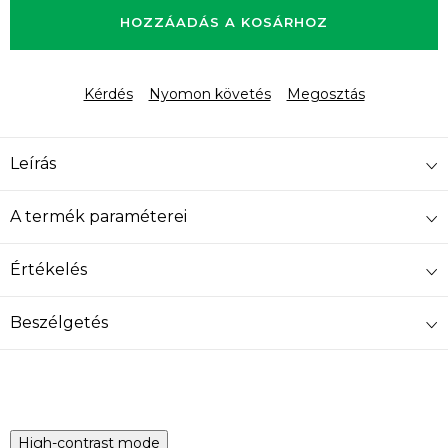
HOZZÁADÁS A KOSÁRHOZ
Kérdés
Nyomon követés
Megosztás
Leírás
A termék paraméterei
Értékelés
Beszélgetés
High-contrast mode