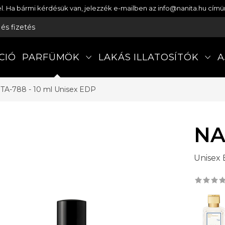
etel. Ha bármi kérdésük van, jelezzék e-mailben az info@nanita.hu cí
s és fizetés
CIÓ
PARFÜMÖK
LAKÁS ILLATOSÍTÓK
A
TA-788 - 10 ml
Unisex EDP
NA
Unisex