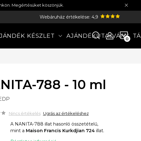
münkön. Megértésüket köszönjük.
Webáruház értékelése: 4,9
KOS
JÁNDÉK KÉSZLET
AJÁNDÉKUTALVÁNY
TÁ
NITA-788 - 10 ml
 EDP
Nincs értékelés
Ugrás az értékeléshez
A NANITA-788 illat hasonló összetételű,
mint a
Maison Francis Kurkdjian 724
illat.