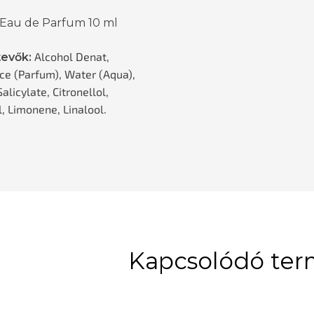
 Eau de Parfum 10 ml
Alcohol Denat,
tevők:
ce (Parfum), Water (Aqua),
alicylate, Citronellol,
, Limonene, Linalool.
Kapcsolódó te