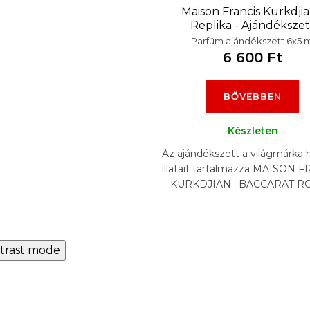
Maison Francis Kurkdjia
Replika - Ajándékszet
Parfüm ajándékszett 6x5 m
6 600 Ft
BŐVEBBEN
Készleten
Az ajándékszett a világmárka 
illatait tartalmazza MAISON 
KURKDJIAN : BACCARAT R
540, BACCARAT ROUGE 
EXTRAIT, AQUA VITAE,..
trast mode