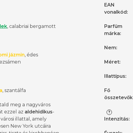
EAN
vonalkód
:
dek
, calabriai bergamott
Parfüm
márka
:
Nem
:
omi jázmin
, édes
 jezsámen
Méret
:
Illattípus
:
a
, szantálfa
Fő
összetevők
tald meg a nagyváros
át ezzel az
aldehidikus
-
?
városi illattal, amely
Intenzitás
:
sen New York utcáira