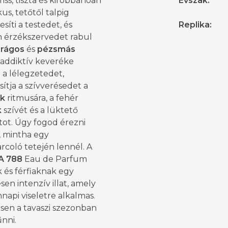
Friss, tiszta és kirobbanóan
Évszak
:
us, tetőtől talpig
íti a testedet, és
Replika
:
 érzékszervedet rabul
irágos
és
pézsmás
 addiktív keveréke
ja a lélegzetedet,
sítja a szívverésedet a
ok
ritmusára, a fehér
k
szívét és a lüktető
atot. Úgy fogod érezni
 mintha egy
rcoló tetején lennél. A
A 788
Eau de Parfum
 és férfiaknak egy
en intenzív illat, amely
api viseletre alkalmas.
sen a tavaszi szezonban
űnni.