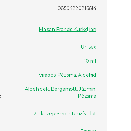
08594220216614
Maison Francis Kurkdjian
Unisex
10 ml
Virágos
,
Pézsma
,
Aldehid
Aldehidek
,
Bergamott
,
Jázmin
,
:
Pézsma
2 - közepesen intenzív illat