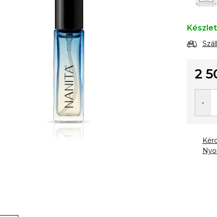
Készle
Szál
2 5
Egysé
Kér
Nyo