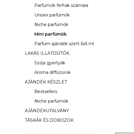
s
Parfümök férfiak számára
ó
Unisex parfümök
p
Niche parfümök
a
Mini parfümök
Parfüm ajándék szett 6x5 ml
n
LAKÁS ILLATOSÍTÓK
e
Szója gyertyák
l
Aroma diffúzorok
AJÁNDÉK KÉSZLET
Bestsellers
Niche parfümök
AJÁNDÉKUTALVÁNY
TÁSKÁK ÉS DOBOZOK