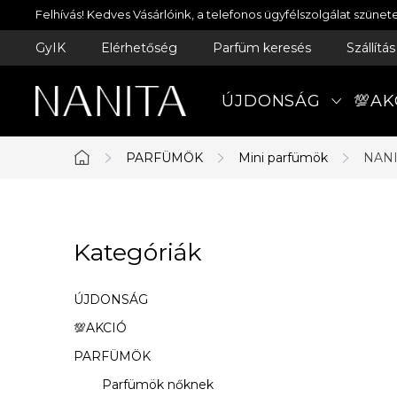
Ugrás
Felhívás! Kedves Vásárlóink, a telefonos ügyfélszolgálat szün
a
GyIK
Elérhetőség
Parfüm keresés
Szállítá
fő
tartalomhoz
ÚJDONSÁG
💯AK
PARFÜMÖK
Mini parfümök
NANI
Kezdőlap
O
Kategóriák
Kategóriák
l
átugrása
d
ÚJDONSÁG
a
💯AKCIÓ
PARFÜMÖK
l
Parfümök nőknek