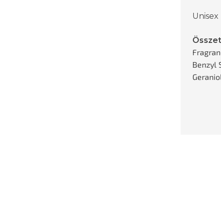
Unisex
Össze
Fragran
Benzyl S
Geraniol