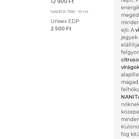
repít. 
12 900 Ft
energik
NANITA-788 - 10 ml
megédes
Unisex EDP
minden
2 500 Ft
ejti. A
v
jegyek
elállít
felgyor
citrus
virágo
alapill
magad,
felhőka
NANIT
nőknek
közepes
mindenn
Különö
fog kit