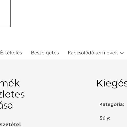
Értékelés
Beszélgetés
Kapcsolódó termékek
rmék
Kiegés
zletes
rása
Kategória
:
Súly
:
sszetétel