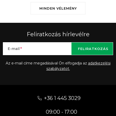
MINDEN VÉLEMÉNY
Feliratkozás hírlevélre
E-mail
FELIRATKOZÁS
Az e-mail címe megadásával Ön elfogadja az
adatkezelési
szabályzatot.
L
á
+36 1 445 3029
b
09:00 - 17:00
l