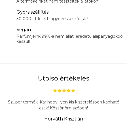
A termékeinket nem tesztelték állatokon!
Gyors szállítás
30 000 Ft felett ingyenes a szállítás!
Vegán
Parfümjeink 99%-a nem állati eredetű alapanyagokból
készül!
Utolsó értékelés
Szuper termék! Kár hogy ilyen kis kiszerelésben kapható
csak! Köszönöm szépen!
Horváth Krisztián