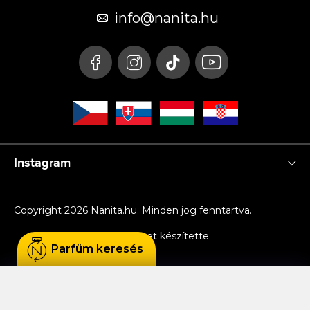
é
info
@
nanita.hu
c
Instagram
Copyright 2026
Nanita.hu
. Minden jog fenntartva.
Shoptet készítette
Parfüm keresés
Sütiket használunk, hogy Ön kényelmesen
böngészhessen az oldalon, és hogy a weboldal