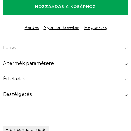
HOZZÁADÁS A KOSÁRHOZ
Kérdés
Nyomon követés
Megosztás
Leírás
A termék paraméterei
Értékelés
Beszélgetés
High-contrast mode