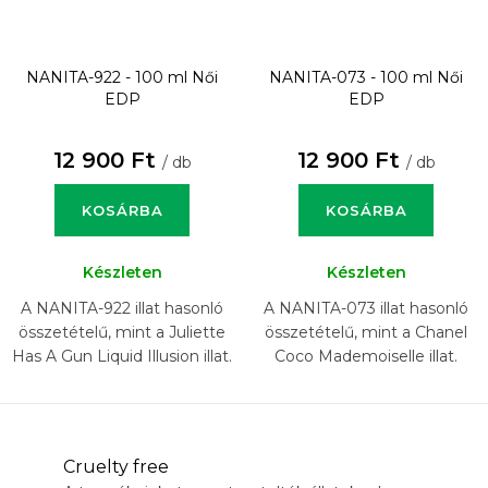
NANITA-922 - 100 ml
Női
NANITA-073 - 100 ml
Női
EDP
EDP
12 900 Ft
12 900 Ft
/ db
/ db
KOSÁRBA
KOSÁRBA
Készleten
Készleten
A NANITA-922 illat hasonló
A NANITA-073 illat hasonló
összetételű, mint a Juliette
összetételű, mint a Chanel
Has A Gun Liquid Illusion illat.
Coco Mademoiselle illat.
Cruelty free