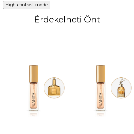
High-contrast mode
Érdekelheti Önt