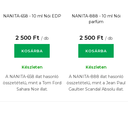
NANITA-658 - 10 ml
Női EDP
NANITA-888 - 10 ml
Női
parfüm
2 500 Ft
2 500 Ft
/ db
/ db
KOSÁRBA
KOSÁRBA
Készleten
Készleten
A NANITA-658 illat hasonló
A NANITA-888 illat hasonló
összetételű, mint a Tom Ford
összetételű, mint a Jean Paul
Sahara Noir illat.
Gaultier Scandal Absolu illat.