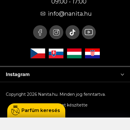
09:00 - 17:00
l
é
info
@
nanita.hu
c
Instagram
Copyright 2026
Nanita.hu
. Minden jog fenntartva.
Shoptet készítette
Parfüm keresés
Sütiket használunk, hogy Ön kényelmesen