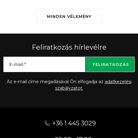
MINDEN VÉLEMÉNY
Feliratkozás hírlevélre
E-mail
FELIRATKOZÁS
Az e-mail címe megadásával Ön elfogadja az
adatkezelési
szabályzatot.
L
á
+36 1 445 3029
b