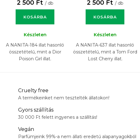
2 500 Ft
2 500 Ft
/ db
/ db
KOSÁRBA
KOSÁRBA
Készleten
Készleten
A NANITA-184 illat hasonló
A NANITA-637 illat hasonló
összetételű, mint a Dior
összetételű, mint a Tom Ford
Poison Girl illat.
Lost Cherry illat.
Cruelty free
A termékeinket nem tesztelték állatokon!
Gyors szállítás
30 000 Ft felett ingyenes a szállítás!
Vegán
Parfümjeink 99%-a nem állati eredetű alapanyagokból