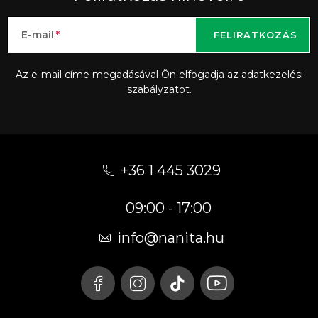
E-mail
FELIRATKOZÁS
Az e-mail címe megadásával Ön elfogadja az
adatkezelési
szabályzatot.
L
á
+36 1 445 3029
b
09:00 - 17:00
l
é
info
@
nanita.hu
c