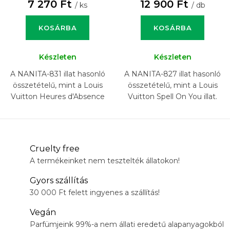
7 270 Ft
12 900 Ft
/ ks
/ db
KOSÁRBA
KOSÁRBA
Készleten
Készleten
A NANITA-831 illat hasonló
A NANITA-827 illat hasonló
összetételű, mint a Louis
összetételű, mint a Louis
Vuitton Heures d'Absence
Vuitton Spell On You illat.
illat.
Cruelty free
A termékeinket nem tesztelték állatokon!
Gyors szállítás
30 000 Ft felett ingyenes a szállítás!
Vegán
Parfümjeink 99%-a nem állati eredetű alapanyagokból