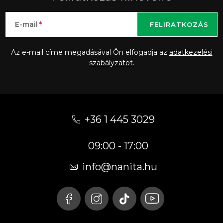
E-mail
FELIRATKOZÁS
Az e-mail címe megadásával Ön elfogadja az
adatkezelési
szabályzatot.
L
á
+36 1 445 3029
b
09:00 - 17:00
l
é
info
@
nanita.hu
c