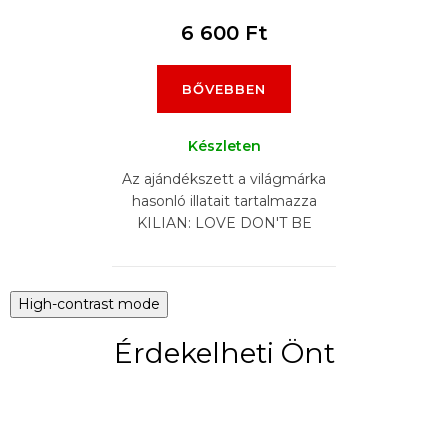
6 600 Ft
BŐVEBBEN
Készleten
Az ajándékszett a világmárka
hasonló illatait tartalmazza
KILIAN: LOVE DON'T BE
SHY, VOULEZ-VOUS
COUCHER AVEC MOI ,
FLOWER OF IMMORTALITY,
High-contrast mode
PURE...
Érdekelheti Önt