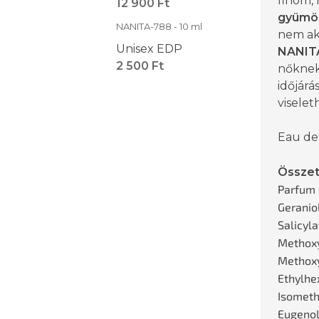
finom, n
12 900 Ft
gyümö
NANITA-788 - 10 ml
nem ak
Unisex EDP
NANIT
2 500 Ft
nőknek 
időjárá
viselet
Eau de
Összet
Parfum 
Geraniol
Salicyla
Methoxy
Methox
Ethylhex
Isomethy
Eugenol