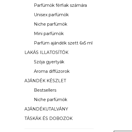
s
Parfümök férfiak számára
ó
Unisex parfümök
p
Niche parfümök
a
Mini parfümök
Parfüm ajándék szett 6x5 ml
n
LAKÁS ILLATOSÍTÓK
e
Szója gyertyák
l
Aroma diffúzorok
AJÁNDÉK KÉSZLET
Bestsellers
Niche parfümök
AJÁNDÉKUTALVÁNY
TÁSKÁK ÉS DOBOZOK