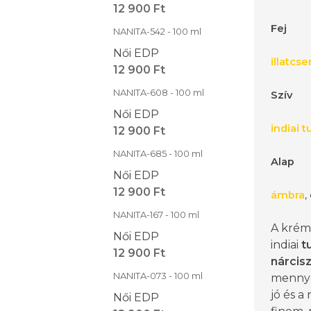
12 900 Ft
Fej
NANITA-542 - 100 ml
Női EDP
illatcse
12 900 Ft
NANITA-608 - 100 ml
Szív
Női EDP
indiai 
12 900 Ft
NANITA-685 - 100 ml
Alap
Női EDP
12 900 Ft
ámbra
,
NANITA-167 - 100 ml
A kré
Női EDP
indiai
t
12 900 Ft
nárcis
NANITA-073 - 100 ml
mennye
jó és a
Női EDP