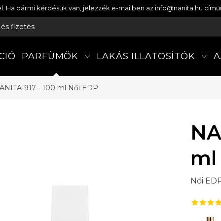
etel. Ha bármi kérdésük van, jelezzék e-mailben az info@nanita.hu cí
s és fizetés
CIÓ
PARFÜMÖK
LAKÁS ILLATOSÍTÓK
A
ANITA-917 - 100 ml
Női EDP
NA
ml
Női ED