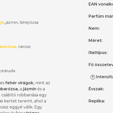
EAN vonalk
Parfüm má
rje
,
jázmin, f
ahéjrózsa
Nem
:
Méret
:
tuberózsa,
nárcisz
Illattípus
:
Fő összete
 cédrusfa
Intenzit
?
mes
fehér virágok,
mint az
ubarózsa,
a
jázmin
és a
Évszak
:
z
csábító robbanása egy
i kertet teremt, ahol a
Replika
:
 rossz eggyé válik. Egy