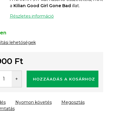
a
Kilian Good Girl Gone Bad
illat.
Részletes információ
ten
lítási lehetőségek
900 Ft
gár:
HOZZÁADÁS A KOSÁRHOZ
dés
Nyomon követés
Megosztás
mtatás