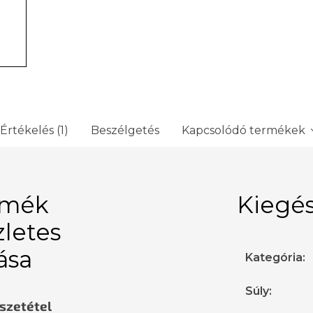
Értékelés (1)
Beszélgetés
Kapcsolódó termékek
rmék
Kiegés
zletes
rása
Kategória
:
Súly
:
sszetétel