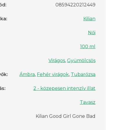
ód
:
08594220212449
rka
:
Kilian
Női
100 ml
Virágos
,
Gyümölcsös
vők
:
Ámbra
,
Fehér virágok
,
Tubarózsa
ás
:
2 - közepesen intenzív illat
Tavasz
Kilian Good Girl Gone Bad