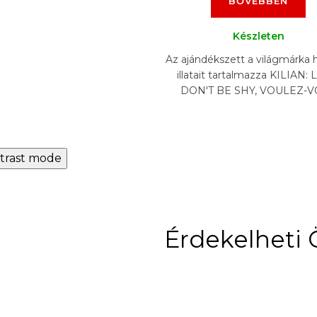
BŐVEBBEN
Készleten
Az ajándékszett a világmárka 
illatait tartalmazza KILIAN:
DON'T BE SHY, VOULEZ-
COUCHER AVEC MOI , FLOW
IMMORTALITY, PURE...
trast mode
Érdekelheti 