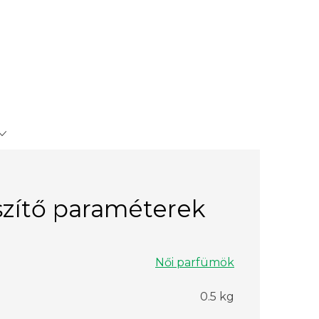
zítő paraméterek
Női parfümök
0.5 kg