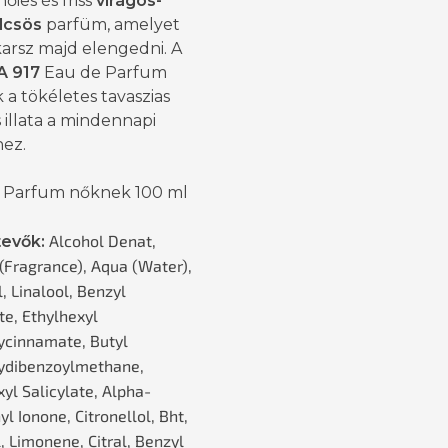
őies és friss
virágos-
lcsös
parfüm, amelyet
arsz majd elengedni. A
A 917
Eau de Parfum
a tökéletes tavaszias
s illata a mindennapi
hez.
 Parfum nőknek 100 ml
Alcohol Denat,
evők:
(Fragrance), Aqua (Water),
, Linalool, Benzyl
te, Ethylhexyl
cinnamate, Butyl
ydibenzoylmethane,
yl Salicylate, Alpha-
l Ionone, Citronellol, Bht,
, Limonene, Citral, Benzyl