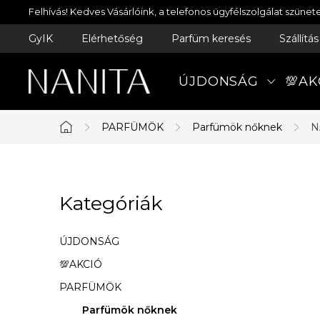
Ugrás
Felhívás! Kedves Vásárlóink, a telefonos ügyfélszolgálat szün
a
GyIK
Elérhetőség
Parfüm keresés
Szállítá
fő
tartalomhoz
ÚJDONSÁG
💯AK
PARFÜMÖK
Parfümök nőknek
N
Kezdőlap
O
Kategóriák
Kategóriák
l
átugrása
d
ÚJDONSÁG
a
💯AKCIÓ
PARFÜMÖK
l
Parfümök nőknek