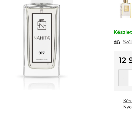
Készle
Szál
12 
Egysé
Kér
Nyo