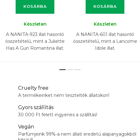
KOSÁRBA
KOSÁRBA
Készleten
Készleten
A NANITA-923 illat hasonló
A NANITA-601 illat hasonló
összetételű, mint a Juliette
összetételű, mint a Lancome
Has A Gun Romantina illat.
Idole illat.
Cruelty free
A termékeinket nem tesztelték állatokon!
Gyors szállítás
30 000 Ft felett ingyenes a szállítás!
Vegán
Parfümjeink 99%-a nem állati eredetű alapanyagokból
készül!