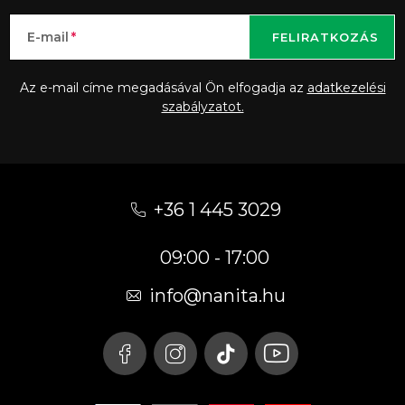
E-mail
FELIRATKOZÁS
Az e-mail címe megadásával Ön elfogadja az
adatkezelési
szabályzatot.
L
á
+36 1 445 3029
b
09:00 - 17:00
l
é
info
@
nanita.hu
c