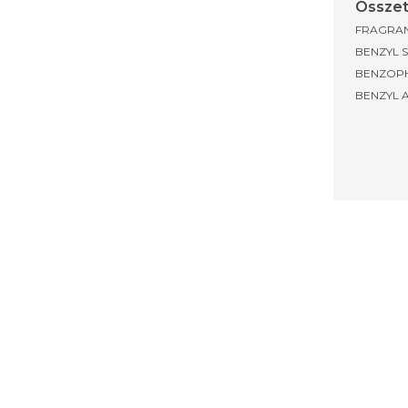
Összet
FRAGRAN
BENZYL S
BENZOPH
BENZYL 