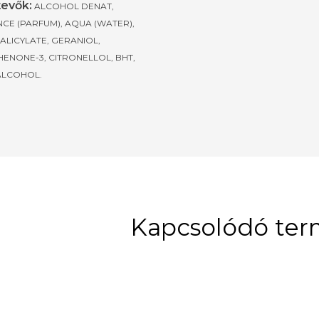
evők:
ALCOHOL DENAT,
CE (PARFUM), AQUA (WATER),
ALICYLATE, GERANIOL,
ENONE-3, CITRONELLOL, BHT,
ALCOHOL.
Kapcsolódó te