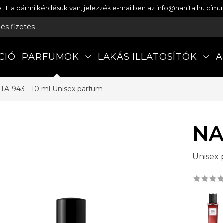
etel. Ha bármi kérdésük van, jelezzék e-mailben az info@nanita.hu cí
s és fizetés
CIÓ
PARFÜMÖK
LAKÁS ILLATOSÍTÓK
A
TA-943 - 10 ml
Unisex parfüm
NA
Unisex