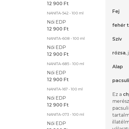
12 900 Ft
Fej
NANITA-542 - 100 ml
Női EDP
fehér 
12 900 Ft
NANITA-608 - 100 ml
Szív
Női EDP
rózsa
,
12 900 Ft
NANITA-685 - 100 ml
Alap
Női EDP
12 900 Ft
pacsuli
NANITA-167 - 100 ml
Ez a
ch
Női EDP
merész 
12 900 Ft
pacsuli
NANITA-073 - 100 ml
tartalm
illatél
Női EDP
választ