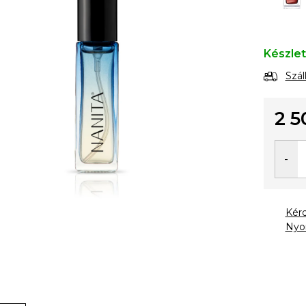
Készle
Szál
2 5
Egysé
Kér
Nyo