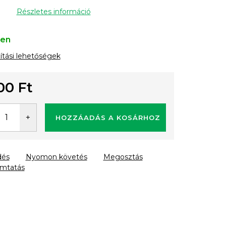
Részletes információ
ten
lítási lehetőségek
00 Ft
gár:
HOZZÁADÁS A KOSÁRHOZ
dés
Nyomon követés
Megosztás
mtatás