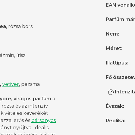
EAN vonalk
Parfüm má
tea
, rózsa bors
Nem
:
Méret
:
 jázmin, írisz
Illattípus
:
Fő összete
,
vetiver
, pézsma
Intenzit
?
ypre, virágos parfüm
a
rózsa és az intenzív
Évszak
:
 kivételes keverékét
azza, erős és
bársonyos
Replika
:
ményt nyújtva. Ideális
ás azok számára, akik az