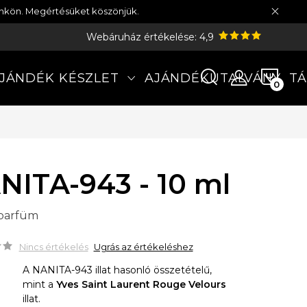
münkön. Megértésüket köszönjük.
Webáruház értékelése: 4,9
KOS
JÁNDÉK KÉSZLET
AJÁNDÉKUTALVÁNY
TÁ
NITA-943 - 10 ml
 parfüm
Nincs értékelés
Ugrás az értékeléshez
A NANITA-943 illat hasonló összetételű,
mint a
Yves Saint Laurent Rouge Velours
illat.