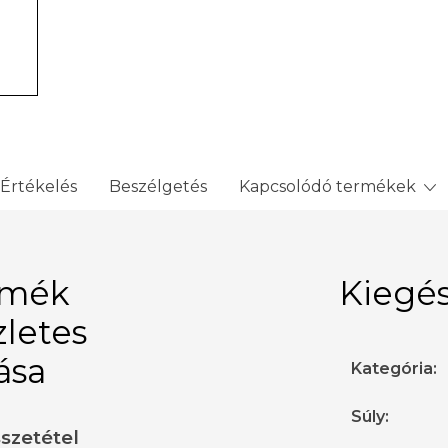
Értékelés
Beszélgetés
Kapcsolódó termékek
rmék
Kiegés
zletes
rása
Kategória
:
Súly
:
sszetétel