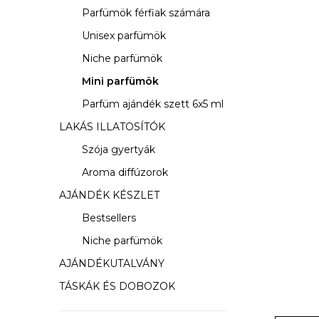
s
Parfümök férfiak számára
ó
Unisex parfümök
p
Niche parfümök
a
Mini parfümök
Parfüm ajándék szett 6x5 ml
n
LAKÁS ILLATOSÍTÓK
e
Szója gyertyák
l
Aroma diffúzorok
AJÁNDÉK KÉSZLET
Bestsellers
Niche parfümök
AJÁNDÉKUTALVÁNY
TÁSKÁK ÉS DOBOZOK