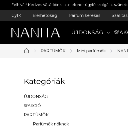
Ugrás
Felhívás! Kedves Vásárlóink, a telefonos ügyfélszolgálat szün
a
GyIK
Elérhetőség
Parfüm keresés
Szállítá
fő
tartalomhoz
ÚJDONSÁG
💯AK
PARFÜMÖK
Mini parfümök
NANI
Kezdőlap
O
Kategóriák
Kategóriák
l
átugrása
d
ÚJDONSÁG
a
💯AKCIÓ
PARFÜMÖK
l
Parfümök nőknek