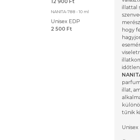
12 900 Ft
illatta
NANITA-788 - 10 ml
szenve
Unisex EDP
merészs
2 500 Ft
hogy f
hagyjo
esemén
viselet
illatko
időtlen
NANIT
parfum
illat, 
alkalma
különö
tűnik ki
Unisex