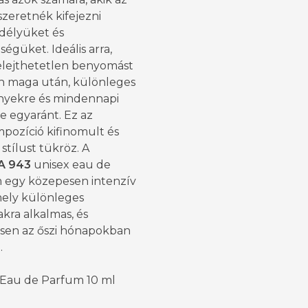
l szeretnék kifejezni
délyüket és
égüket. Ideális arra,
elejthetetlen benyomást
n maga után, különleges
yekre és mindennapi
re egyaránt. Ez az
mpozíció kifinomult és
 stílust tükröz. A
A 943
unisex eau de
 egy közepesen intenzív
amely különleges
kra alkalmas, és
sen az őszi hónapokban
.
 Eau de Parfum 10 ml