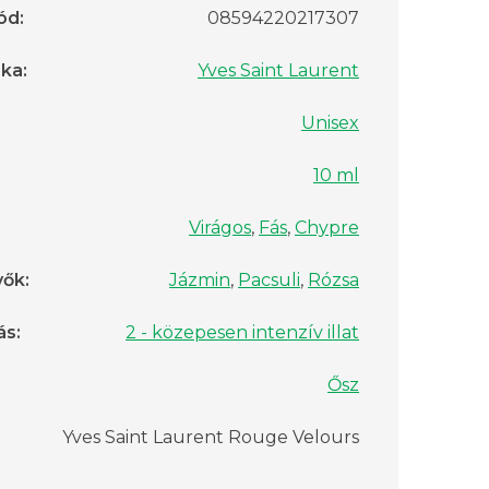
ód
:
08594220217307
rka
:
Yves Saint Laurent
Unisex
10 ml
Virágos
,
Fás
,
Chypre
vők
:
Jázmin
,
Pacsuli
,
Rózsa
ás
:
2 - közepesen intenzív illat
Ősz
Yves Saint Laurent Rouge Velours