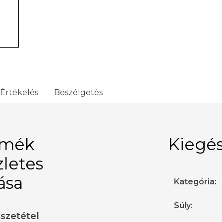
Értékelés
Beszélgetés
rmék
Kiegés
zletes
rása
Kategória
:
Súly
:
sszetétel