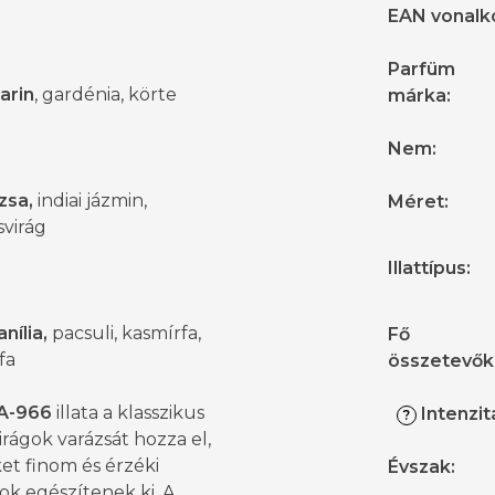
EAN vonalk
Parfüm
arin
, gardénia, körte
márka
:
Nem
:
zsa,
indiai jázmin,
Méret
:
svirág
Illattípus
:
anília,
pacsuli, kasmírfa,
Fő
fa
összetevők
A-966
illata a klasszikus
Intenzit
?
irágok varázsát hozza el,
et finom és érzéki
Évszak
:
ok egészítenek ki. A