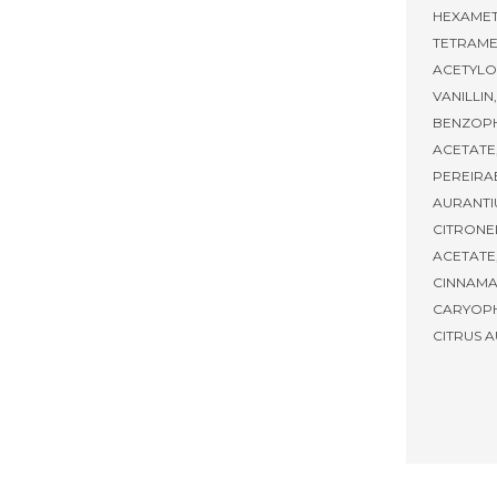
HEXAMET
TETRAME
ACETYLO
VANILLIN
BENZOPH
ACETATE
PEREIRAE
AURANTIU
CITRONE
ACETATE
CINNAMAT
CARYOPH
CITRUS A