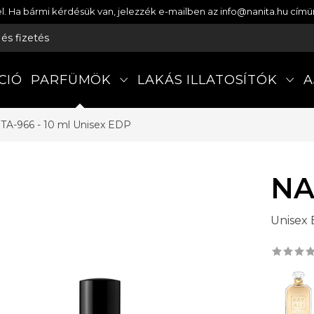
etel. Ha bármi kérdésük van, jelezzék e-mailben az info@nanita.hu cí
s és fizetés
CIÓ
PARFÜMÖK
LAKÁS ILLATOSÍTÓK
A
TA-966 - 10 ml
Unisex EDP
NA
Unisex