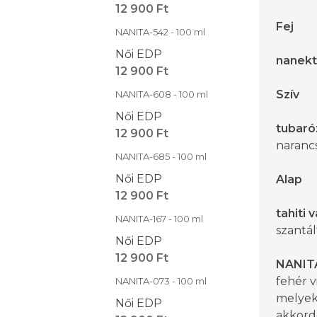
12 900 Ft
Fej
NANITA-542 - 100 ml
Női EDP
nanekt
12 900 Ft
Szív
NANITA-608 - 100 ml
Női EDP
tubaró
12 900 Ft
naranc
NANITA-685 - 100 ml
Női EDP
Alap
12 900 Ft
tahiti v
NANITA-167 - 100 ml
szantál
Női EDP
12 900 Ft
NANIT
fehér v
NANITA-073 - 100 ml
melyek
Női EDP
akkord