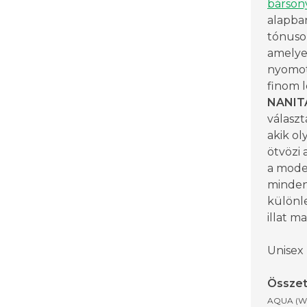
bárson
alapban
tónuso
amelye
nyomot
finom l
NANIT
választ
akik ol
ötvözi 
a mode
mindenn
különle
illat m
Unisex
Összet
AQUA (W