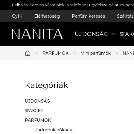
Ugrás
Felhívás! Kedves Vásárlóink, a telefonos ügyfélszolgálat szün
a
GyIK
Elérhetőség
Parfüm keresés
Szállítá
fő
tartalomhoz
ÚJDONSÁG
💯AK
PARFÜMÖK
Mini parfümök
NANI
Kezdőlap
O
Kategóriák
Kategóriák
l
átugrása
d
ÚJDONSÁG
a
💯AKCIÓ
PARFÜMÖK
l
Parfümök nőknek