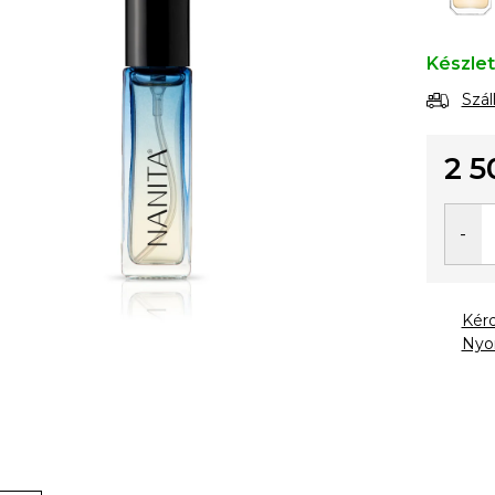
Készle
Szál
2 5
Egysé
Kér
Nyo