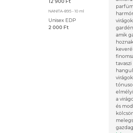
12 900 Ft
parfüm
NANITA-895 - 10 ml
harmón
Unisex EDP
virágok
2 000 Ft
gardéni
amik ga
hoznak 
keverék
finomsá
tavaszi
hangula
virágok
tónuso
elmély
a virág
és mod
kölcsön
melegsé
gazdagí