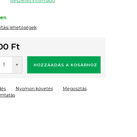
Részletes információ
ten
lítási lehetőségek
00 Ft
gár:
HOZZÁADÁS A KOSÁRHOZ
dés
Nyomon követés
Megosztás
mtatás