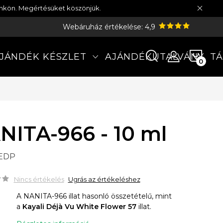
münkön. Megértésüket köszönjük.
Webáruház értékelése: 4,9
KOS
JÁNDÉK KÉSZLET
AJÁNDÉKUTALVÁNY
TÁ
NITA-966 - 10 ml
 EDP
Nincs értékelés
Ugrás az értékeléshez
A NANITA-966 illat hasonló összetételű, mint
a
Kayali Déjà Vu White Flower 57
illat.