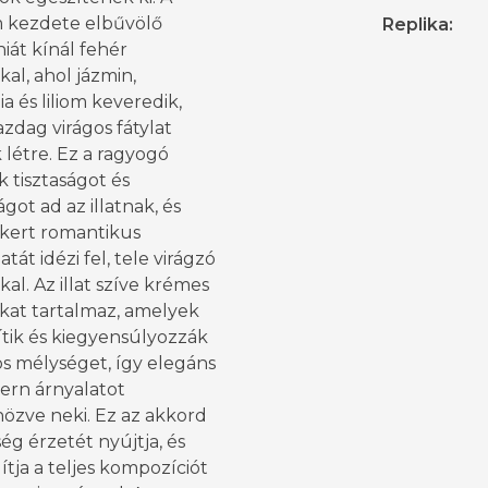
 kezdete elbűvölő
Replika
:
iát kínál fehér
kal, ahol jázmin,
a és liliom keveredik,
zdag virágos fátylat
létre. Ez a ragyogó
 tisztaságot és
got ad az illatnak, és
 kert romantikus
tát idézi fel, tele virágzó
kal. Az illat szíve krémes
kat tartalmaz, amelyek
ítik és kiegyensúlyozzák
os mélységet, így elegáns
ern árnyalatot
özve neki. Ez az akkord
g érzetét nyújtja, és
tja a teljes kompozíciót