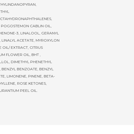
HYLINDANOPYRAN,
THYL
CTAHYDRONAPHTHALENES,
, POGOSTEMON CABLIN OIL,
ENONE-3, LINALOOL, GERANYL
, LINALYL ACETATE, MYROXYLON
 OIL/ EXTRACT, CITRUS
M FLOWER OIL, BHT ,
LLOL, DIMETHYL PHENETHYL
, BENZYL BENZOATE, BENZYL
E, LIMONENE, PINENE, BETA-
YLLENE, ROSE KETONES,
URANTIUM PEEL OIL.