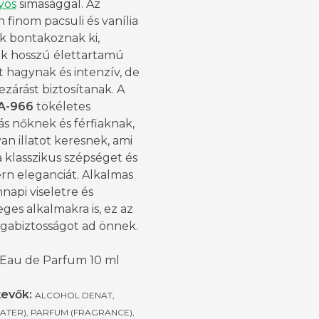
yos
simasággal. Az
 finom pacsuli és vanília
k bontakoznak ki,
k hosszú élettartamú
 hagynak és intenzív, de
ezárást biztosítanak. A
A-966
tökéletes
ás nőknek és férfiaknak,
yan illatot keresnek, ami
a klasszikus szépséget és
rn eleganciát. Alkalmas
api viseletre és
ges alkalmakra is, ez az
agabiztosságot ad önnek.
 Eau de Parfum 10 ml
evők:
ALCOHOL DENAT,
ATER), PARFUM (FRAGRANCE),