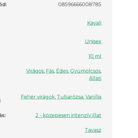
ód
:
08596666008785
Kayali
Unisex
10 ml
Virágos
,
Fás
,
Édes
,
Gyümölcsös
,
Állati
Fehér virágok
,
Tubarózsa
,
Vanília
:
ás
:
2 - közepesen intenzív illat
Tavasz