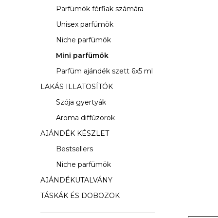
s
Parfümök férfiak számára
ó
Unisex parfümök
p
Niche parfümök
a
Mini parfümök
Parfüm ajándék szett 6x5 ml
n
LAKÁS ILLATOSÍTÓK
e
Szója gyertyák
l
Aroma diffúzorok
AJÁNDÉK KÉSZLET
Bestsellers
Niche parfümök
AJÁNDÉKUTALVÁNY
TÁSKÁK ÉS DOBOZOK