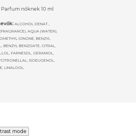
 Parfum nőknek 10 ml
tevők
:
ALCOHOL DENAT.,
(FRAGRANCE), AQUA (WATER),
SOMETHYL IONONE, BENZYL
, BENZYL BENZOATE, CITRAL,
LLOL, FARNESOL, GERANIOL,
CITRONELLAL, ISOEUGENOL,
E, LINALOOL.
trast mode