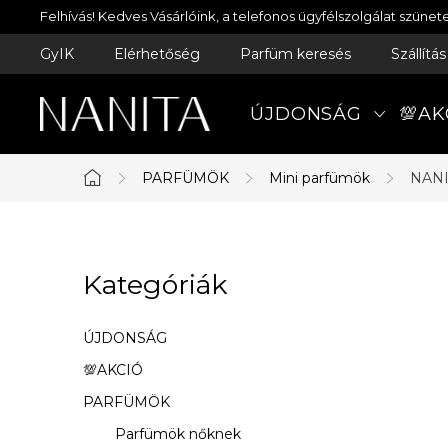
Ugrás
Felhívás! Kedves Vásárlóink, a telefonos ügyfélszolgálat szün
a
GyIK
Elérhetőség
Parfüm keresés
Szállítá
fő
tartalomhoz
ÚJDONSÁG
💯AK
PARFÜMÖK
Mini parfümök
NANI
Kezdőlap
O
Kategóriák
Kategóriák
l
átugrása
d
ÚJDONSÁG
a
💯AKCIÓ
PARFÜMÖK
l
Parfümök nőknek