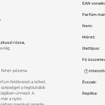
EAN vonalk
Parfüm má
y
Nem
:
Méret
:
kuszi rózsa,
svirág
Illattípus
:
Fő összete
,
fehér pézsma
Intenzit
?
rfüm felébreszti a lelket,
Évszak
:
i szépséget a legtisztább
iájában ünnepli. A
Replika
:
 már a nyitó
atokban magával ragadja