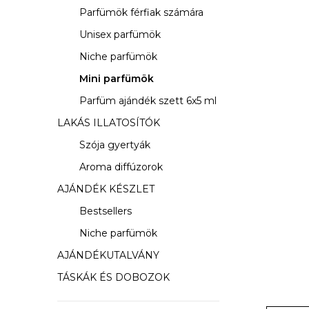
s
Parfümök férfiak számára
ó
Unisex parfümök
p
Niche parfümök
a
Mini parfümök
Parfüm ajándék szett 6x5 ml
n
LAKÁS ILLATOSÍTÓK
e
Szója gyertyák
l
Aroma diffúzorok
AJÁNDÉK KÉSZLET
Bestsellers
Niche parfümök
AJÁNDÉKUTALVÁNY
TÁSKÁK ÉS DOBOZOK