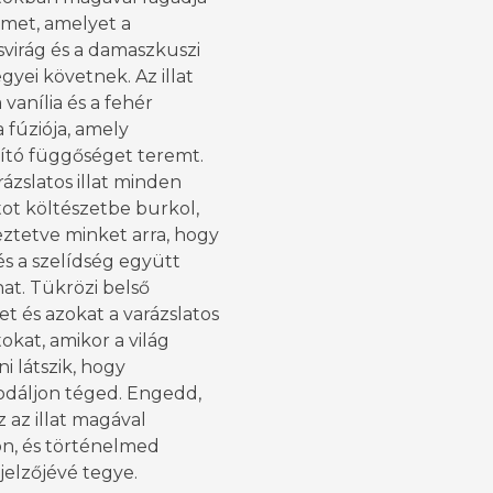
lmet, amelyet a
virág és a damaszkuszi
egyei követnek. Az illat
a vanília és a fehér
 fúziója, amely
tó függőséget teremt.
rázslatos illat minden
tot költészetbe burkol,
ztetve minket arra, hogy
és a szelídség együtt
at. Tükrözi belső
t és azokat a varázslatos
tokat, amikor a világ
i látszik, hogy
dáljon téged. Engedd,
 az illat magával
on, és történelmed
jelzőjévé tegye.