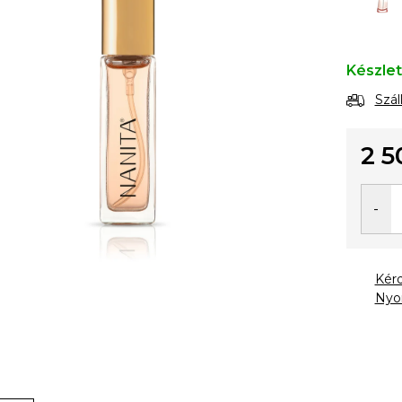
Készle
Szál
2 5
Egysé
Kér
Nyo