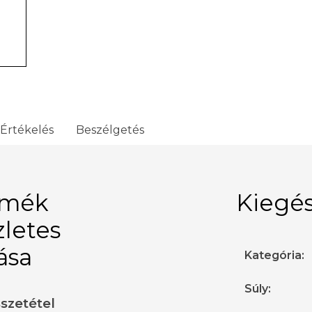
Értékelés
Beszélgetés
rmék
Kiegés
zletes
rása
Kategória
:
Súly
:
sszetétel