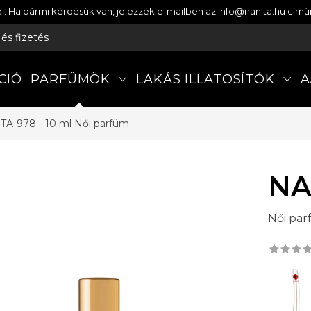
etel. Ha bármi kérdésük van, jelezzék e-mailben az info@nanita.hu cí
s és fizetés
CIÓ
PARFÜMÖK
LAKÁS ILLATOSÍTÓK
A
TA-978 - 10 ml
Női parfüm
NA
Női pa