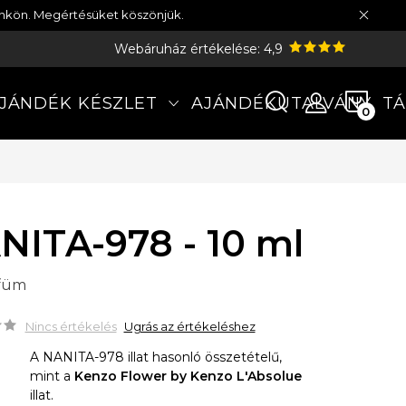
münkön. Megértésüket köszönjük.
Webáruház értékelése: 4,9
KOS
JÁNDÉK KÉSZLET
AJÁNDÉKUTALVÁNY
TÁ
NITA-978 - 10 ml
rfüm
Nincs értékelés
Ugrás az értékeléshez
A NANITA-978 illat hasonló összetételű,
mint a
Kenzo Flower by Kenzo L'Absolue
illat.