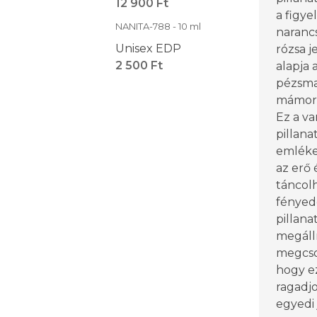
12 900 Ft
a figye
NANITA-788 - 10 ml
narancs
Unisex EDP
rózsa j
2 500 Ft
alapja 
pézsma
mámorí
Ez a va
pillana
emléke
az erő 
táncolh
fényede
pillana
megálln
megcso
hogy ez
ragadj
egyedi 