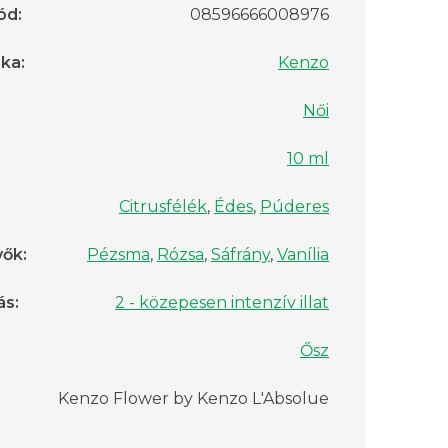
ód
:
08596666008976
rka
:
Kenzo
Női
10 ml
Citrusfélék
,
Édes
,
Púderes
vők
:
Pézsma
,
Rózsa
,
Sáfrány
,
Vanília
ás
:
2 - közepesen intenzív illat
Ősz
Kenzo Flower by Kenzo L'Absolue