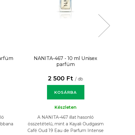
arfüm
NANITA-467 - 10 ml
Unisex
NANITA
parfüm
2 500 Ft
/ db
KOSÁRBA
Készleten
ló
A NANITA-467 illat hasonló
A N
abbana
összetételű, mint a Kayali Oudgasm
összetéte
Café Oud 19 Eau de Parfum Intense