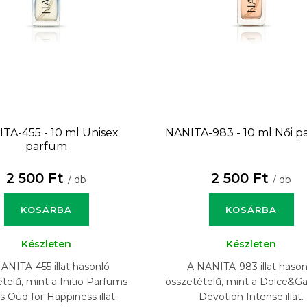
TA-455 - 10 ml
Unisex
NANITA-983 - 10 ml
Női p
parfüm
2 500 Ft
2 500 Ft
/ db
/ db
KOSÁRBA
KOSÁRBA
Készleten
Készleten
ANITA-455 illat hasonló
A NANITA-983 illat hason
telű, mint a Initio Parfums
összetételű, mint a Dolce&G
s Oud for Happiness illat.
Devotion Intense illat.