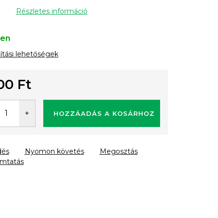
Részletes információ
ten
lítási lehetőségek
00 Ft
gár:
HOZZÁADÁS A KOSÁRHOZ
dés
Nyomon követés
Megosztás
mtatás