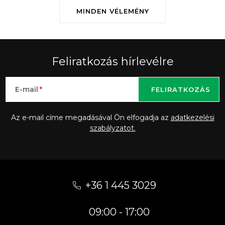
MINDEN VÉLEMÉNY
Feliratkozás hírlevélre
E-mail
FELIRATKOZÁS
Az e-mail címe megadásával Ön elfogadja az
adatkezelési
szabályzatot.
L
á
+36 1 445 3029
b
09:00 - 17:00
l