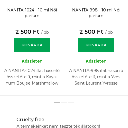
NANITA-1024 - 10 ml
Női
NANITA-998 - 10 ml
Női
parfüm
parfüm
2 500 Ft
2 500 Ft
/ db
/ db
KOSÁRBA
KOSÁRBA
Készleten
Készleten
A NANITA-1024 illat hasonló
A NANITA-998 illat hasonló
összetételű, mint a Kayali
összetételű, mint a Yves
Yum Boujee Marshmallow
Saint Laurent Yvresse
81 illat.
(Champagne) illat.
Cruelty free
A termékeinket nem tesztelték állatokon!