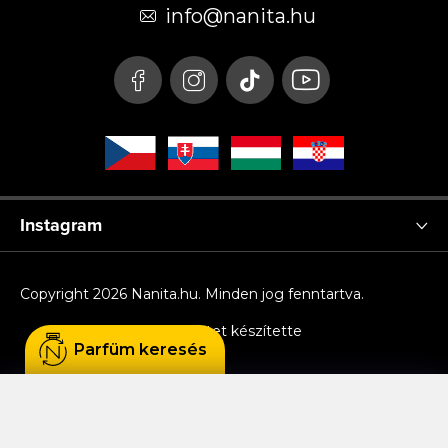
é
info
@
nanita.hu
c
Instagram
Copyright 2026
Nanita.hu
. Minden jog fenntartva.
Shoptet készítette
Parfüm keresés
Sütiket használunk, hogy Ön kényelmesen
böngészhessen az oldalon, és hogy a weboldal