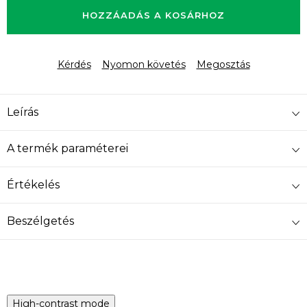
HOZZÁADÁS A KOSÁRHOZ
Kérdés
Nyomon követés
Megosztás
Leírás
A termék paraméterei
Értékelés
Beszélgetés
High-contrast mode