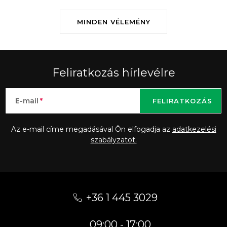
MINDEN VÉLEMÉNY
Feliratkozás hírlevélre
E-mail
FELIRATKOZÁS
Az e-mail címe megadásával Ön elfogadja az
adatkezelési
szabályzatot.
L
á
+36 1 445 3029
b
09:00 - 17:00