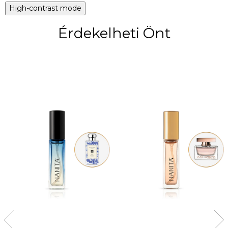
High-contrast mode
Érdekelheti Önt