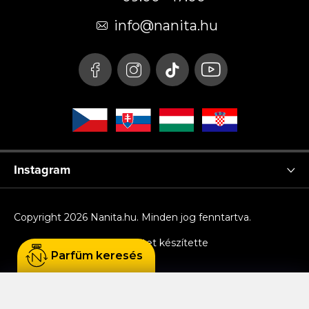
l
é
info
@
nanita.hu
c
Instagram
Copyright 2026
Nanita.hu
. Minden jog fenntartva.
Shoptet készítette
Parfüm keresés
Sütiket használunk, hogy Ön kényelmesen
böngészhessen az oldalon, és hogy a weboldal