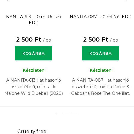
NANITA-613 - 10 ml
Unisex
NANITA-087 - 10 ml
Női EDP
EDP
2 500 Ft
2 500 Ft
/ db
/ db
KOSÁRBA
KOSÁRBA
Készleten
Készleten
A NANITA-613 illat hasonló
A NANITA-087 illat hasonló
összetételű, mint a Jo
összetételű, mint a Dolce &
Malone Wild Bluebell (2020)
Gabbana Rose The One illat.
illat.
Cruelty free