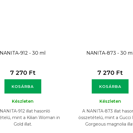
NANITA-912 - 30 ml
NANITA-873 - 30 m
7 270 Ft
7 270 Ft
KOSÁRBA
KOSÁRBA
Készleten
Készleten
NANITA-912 illat hasonló
A NANITA-873 illat haso
ételű, mint a Kilian Woman in
összetételű, mint a Gucci 
Gold illat.
Gorgeous magnolia illa