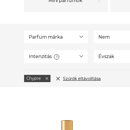
Mini parfümök
Parfüm márka
Nem
Intenzitás
Évszak
?
Chypre
Szűrők eltávolítása
T
e
r
m