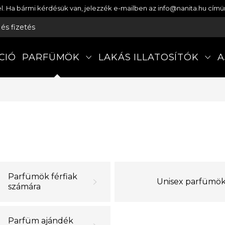
etel. Ha bármi kérdésük van, jelezzék e-mailben az info@nanita.hu cí
s és fizetés
CIÓ
PARFÜMÖK
LAKÁS ILLATOSÍTÓK
A
Parfümök férfiak
Unisex parfümö
számára
Parfüm ajándék