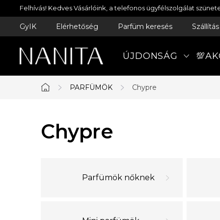
Ugrás
Felhívás! Kedves Vásárlóink, a telefonos ügyfélszolgálat szün
a
GyIK
Elérhetőség
Parfüm keresés
Szállítá
fő
tartalomhoz
ÚJDONSÁG
💯AK
PARFÜMÖK
Chypre
Kezdőlap
Chypre
Parfümök nőknek