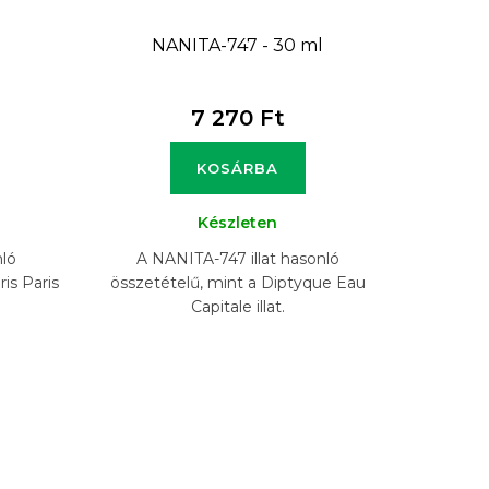
l
NANITA-747 - 30 ml
7 270 Ft
KOSÁRBA
Készleten
nló
A NANITA-747 illat hasonló
is Paris
összetételű, mint a Diptyque Eau
Capitale illat.