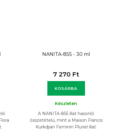
l
NANITA-855 - 30 ml
7 270 Ft
KOSÁRBA
Készleten
nló
A NANITA-855 illat hasonló
Flora
összetételű, mint a Maison Francis
t.
Kurkdjian Feminin Pluriel illat.