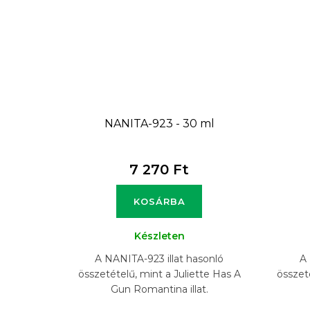
NANITA-923 - 30 ml
7 270 Ft
KOSÁRBA
Készleten
A NANITA-923 illat hasonló
A 
összetételű, mint a Juliette Has A
összet
Gun Romantina illat.