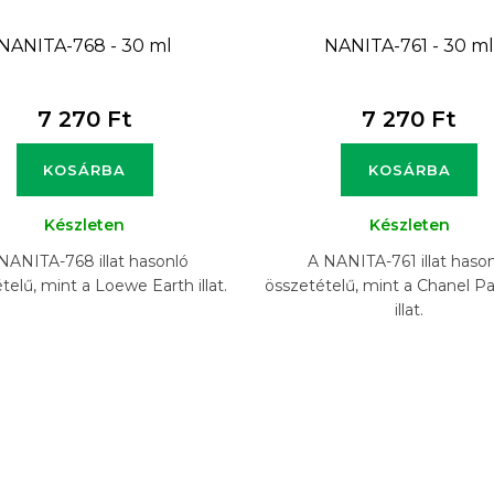
NANITA-768 - 30 ml
NANITA-761 - 30 m
7 270 Ft
7 270 Ft
KOSÁRBA
KOSÁRBA
Készleten
Készleten
NANITA-768 illat hasonló
A NANITA-761 illat haso
telű, mint a Loewe Earth illat.
összetételű, mint a Chanel Par
illat.