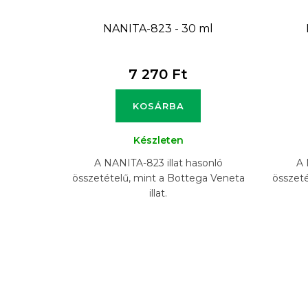
NANITA-823 - 30 ml
7 270 Ft
KOSÁRBA
Készleten
A NANITA-823 illat hasonló
A 
összetételű, mint a Bottega Veneta
összeté
illat.