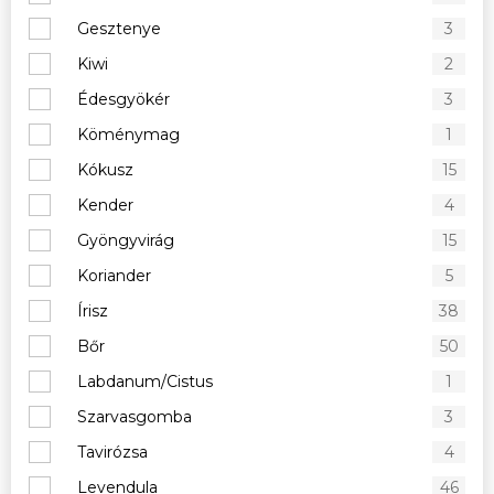
Gesztenye
3
Kiwi
2
Édesgyökér
3
Köménymag
1
Kókusz
15
Kender
4
Gyöngyvirág
15
Koriander
5
Írisz
38
Bőr
50
Labdanum/Cistus
1
Szarvasgomba
3
Tavirózsa
4
Levendula
46