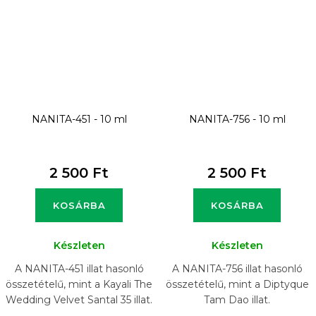
NANITA-451 - 10 ml
NANITA-756 - 10 ml
2 500 Ft
2 500 Ft
KOSÁRBA
KOSÁRBA
Készleten
Készleten
A NANITA-451 illat hasonló
A NANITA-756 illat hasonló
összetételű, mint a Kayali The
összetételű, mint a Diptyque
Wedding Velvet Santal 35 illat.
Tam Dao illat.