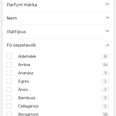
Parfüm márka
Nem
Illattípus
Fő összetevők
Aldehidek
8
Ámbra
64
Ananász
9
Egres
2
Ánizs
3
Bambusz
3
Csillagánizs
2
Bergamott
58