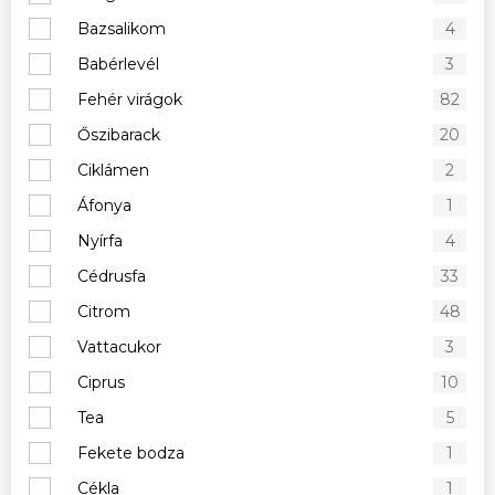
Bazsalikom
4
Babérlevél
3
Fehér virágok
82
Őszibarack
20
Ciklámen
2
Áfonya
1
Nyírfa
4
Cédrusfa
33
Citrom
48
Vattacukor
3
Ciprus
10
Tea
5
Fekete bodza
1
Cékla
1