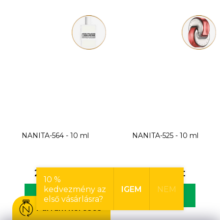
NANITA-564 - 10 ml
NANITA-525 - 10 ml
2 500 Ft
2 500 Ft
10 %
kedvezmény az
IGEM
NEM
KOSÁRBA
KOSÁRBA
első vásárlásra?
Parfüm keresés