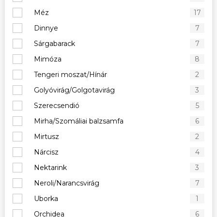
Méz
17
Dinnye
7
Sárgabarack
7
Mimóza
8
Tengeri moszat/Hínár
2
Golyóvirág/Golgotavirág
3
Szerecsendió
5
Mirha/Szomáliai balzsamfa
6
Mirtusz
2
Nárcisz
4
Nektarink
3
Neroli/Narancsvirág
7
Uborka
1
Orchidea
6