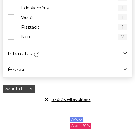
Édeskömény
1
Vasfű
1
Pisztácia
1
Neroli
2
Intenzitás
?
Évszak
Szantálfa
Szűrők eltávolítása
T
AKCIÓ
e
-20 %
r