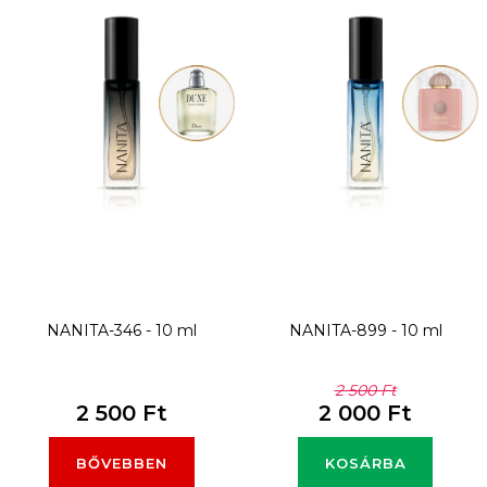
m
é
k
e
k
l
i
s
t
NANITA-346 - 10 ml
NANITA-899 - 10 ml
á
j
2 500 Ft
2 500 Ft
2 000 Ft
a
BŐVEBBEN
KOSÁRBA