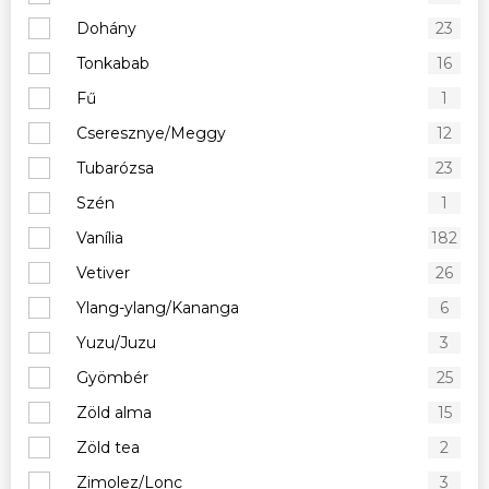
Dohány
23
Tonkabab
16
Fű
1
Cseresznye/Meggy
12
Tubarózsa
23
Szén
1
Vanília
182
Vetiver
26
Ylang-ylang/Kananga
6
Yuzu/Juzu
3
Gyömbér
25
Zöld alma
15
Zöld tea
2
Zimolez/Lonc
3