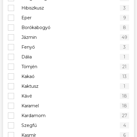
Hibiszkusz
3
Eper
9
Borókabogyó
8
Jázmin
49
Fenyő
3
Dália
1
Tömjén
21
Kakaó
13
Kaktusz
1
Kávé
18
Karamel
18
Kardamom
27
Szegfű
4
Kasmír
6