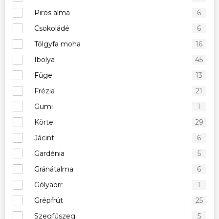
Piros alma
6
Csokoládé
6
Tölgyfa moha
16
Ibolya
45
Füge
13
Frézia
21
Gumi
1
Körte
29
Jácint
6
Gardénia
5
Gránátalma
6
Gólyaorr
1
Grépfrút
25
Szegfűszeg
5