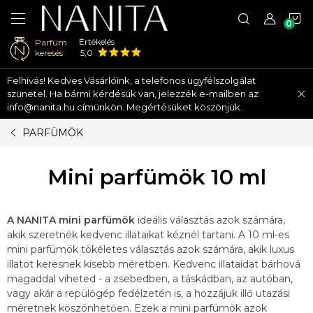
K
Értékelés
Parfüm
keresés
5,0
Ugrás
Felhívás! Kedves Vásárlóink, a telefonos ügyfélszolgálat
a
szünetel. Ha bármi kérdésük van, jelezzék e-mailben az
fő
info@nanita.hu címünkön. Megértésüket köszönjük.
tartalomhoz
PARFÜMÖK
Mini parfümök 10 ml
A NANITA mini parfümök
ideális választás azok számára,
akik szeretnék kedvenc illataikat kéznél tartani. A 10 ml-es
mini parfümök tökéletes választás azok számára, akik luxus
illatot keresnek kisebb méretben. Kedvenc illataidat bárhová
magaddal viheted - a zsebedben, a táskádban, az autóban,
vagy akár a repülőgép fedélzetén is, a hozzájuk illő utazási
méretnek köszönhetően. Ezek a mini parfümök azok