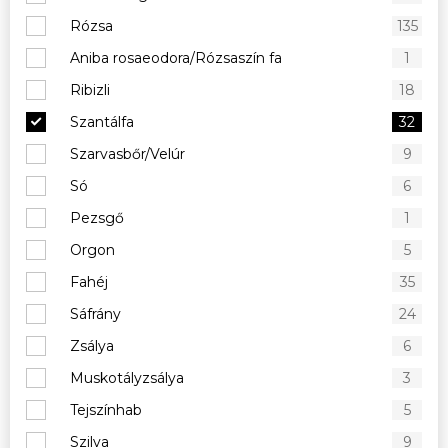
Rózsa
135
Aniba rosaeodora/Rózsaszín fa
1
Ribizli
18
Szantálfa
32
Szarvasbőr/Velúr
9
Só
6
Pezsgő
1
Orgon
5
Fahéj
35
Sáfrány
24
Zsálya
6
Muskotályzsálya
3
Tejszínhab
5
Szilva
9