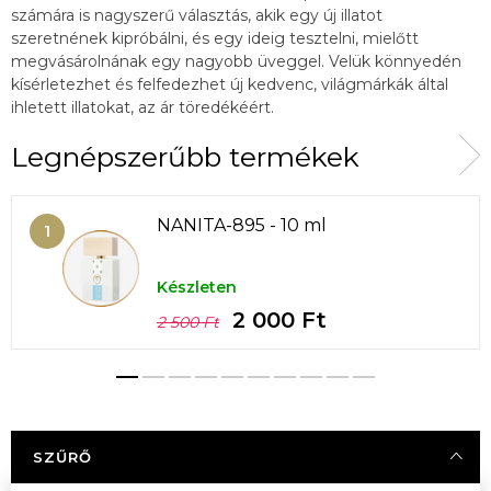
számára is nagyszerű választás, akik egy új illatot
szeretnének kipróbálni, és egy ideig tesztelni, mielőtt
megvásárolnának egy nagyobb üveggel. Velük könnyedén
kísérletezhet és felfedezhet új kedvenc, világmárkák által
ihletett illatokat, az ár töredékéért.
Legnépszerűbb termékek
NANITA-895 - 10 ml
Készleten
2 000 Ft
2 500 Ft
SZŰRŐ