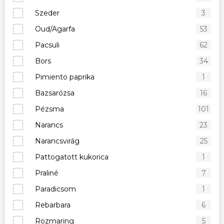
Szeder
3
Oud/Agarfa
53
Pacsuli
62
Bors
34
Pimiento paprika
1
Bazsarózsa
16
Pézsma
101
Narancs
23
Narancsvirág
25
Pattogatott kukorica
1
Praliné
7
Paradicsom
1
Rebarbara
6
Rozmaring
5