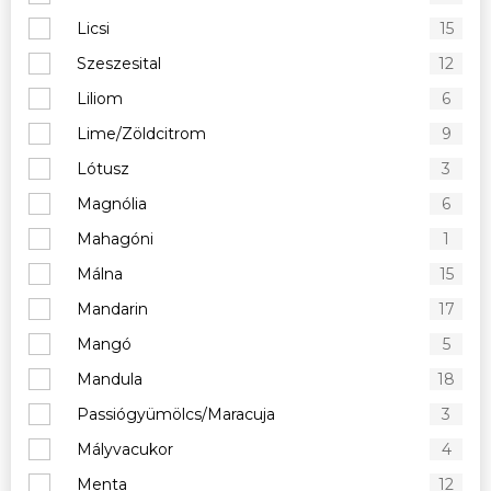
Licsi
15
Szeszesital
12
Liliom
6
Lime/Zöldcitrom
9
Lótusz
3
Magnólia
6
Mahagóni
1
Málna
15
Mandarin
17
Mangó
5
Mandula
18
Passiógyümölcs/Maracuja
3
Mályvacukor
4
Menta
12