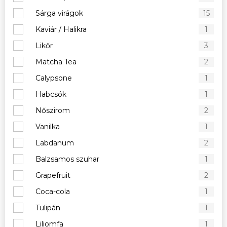
Sárga virágok
15
Kaviár / Halikra
1
Likőr
3
Matcha Tea
2
Calypsone
1
Habcsók
1
Nőszirom
2
Vanilka
1
Labdanum
2
Balzsamos szuhar
1
Grapefruit
2
Coca-cola
1
Tulipán
1
Liliomfa
1