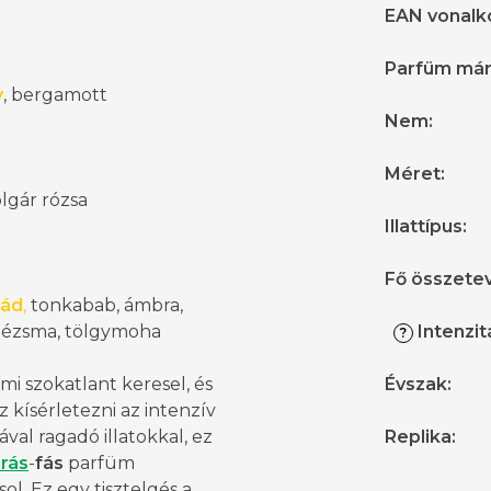
EAN vonalk
Parfüm má
y
, bergamott
Nem
:
Méret
:
olgár rózsa
Illattípus
:
Fő összete
nád
,
tonkabab, ámbra,
pézsma, tölgymoha
Intenzit
?
mi szokatlant keresel, és
Évszak
:
z kísérletezni az intenzív
val ragadó illatokkal, ez
Replika
:
rás
-
fás
parfüm
sol. Ez egy tisztelgés a