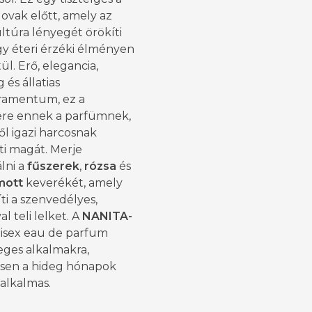
 lovak előtt, amely az
ltúra lényegét örökíti
y éteri érzéki élményen
ül. Erő, elegancia,
 és állatias
amentum, ez a
ere ennek a parfümnek,
l igazi harcosnak
ti magát. Merje
lni a
fűszerek
,
rózsa
és
mott
keverékét, amely
íti a szenvedélyes,
al teli lelket. A
NANITA-
isex eau de parfum
eges alkalmakra,
sen a hideg hónapok
 alkalmas.