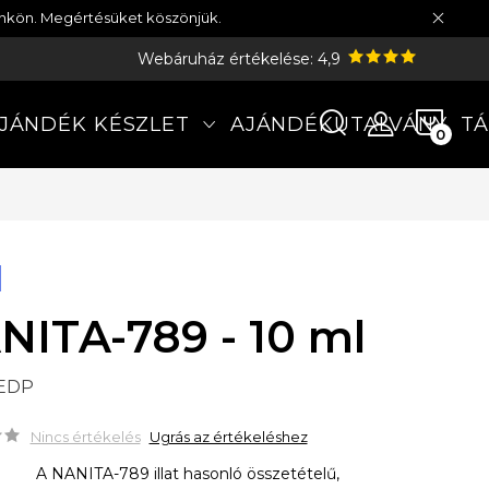
münkön. Megértésüket köszönjük.
Webáruház értékelése: 4,9
KOS
JÁNDÉK KÉSZLET
AJÁNDÉKUTALVÁNY
TÁ
NITA-789 - 10 ml
 EDP
Nincs értékelés
Ugrás az értékeléshez
A NANITA-789 illat hasonló összetételű,