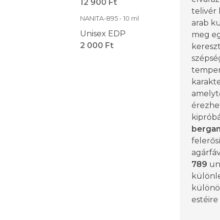
12 900 Ft
telivér
NANITA-895 - 10 ml
arab ku
Unisex EDP
meg eg
2 000 Ft
kereszt
szépség
temper
karakt
amelytő
érezhe
kipróbá
berga
felerős
agárfáv
789
un
különl
különö
estéire