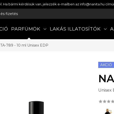
etel. Ha bármi kérdésük van, jelezzék e-mailben az info@nanita.hu cí
s és fizetés
CIÓ
PARFÜMÖK
LAKÁS ILLATOSÍTÓK
A
TA-789 - 10 ml
Unisex EDP
AKCIÓ
NA
Unisex