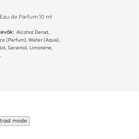
 Eau de Parfum 10 ml
Alcohol Denat,
tevők:
ce (Parfum), Water (Aqua),
lol, Geraniol, Limonene,
.
trast mode