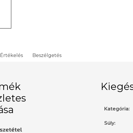
Értékelés
Beszélgetés
rmék
Kiegés
zletes
rása
Kategória
:
Súly
:
sszetétel