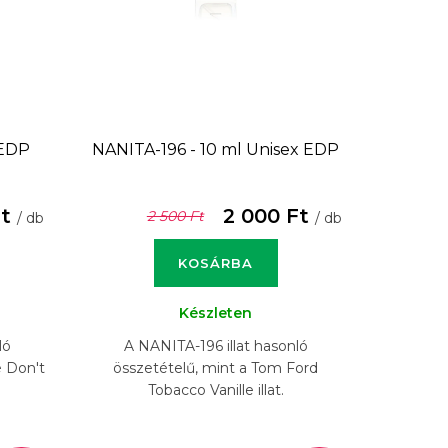
 EDP
NANITA-196 - 10 ml
Unisex EDP
Ft
2 000 Ft
2 500 Ft
/ db
/ db
KOSÁRBA
Készleten
ló
A NANITA-196 illat hasonló
e Don't
összetételű, mint a Tom Ford
Tobacco Vanille illat.