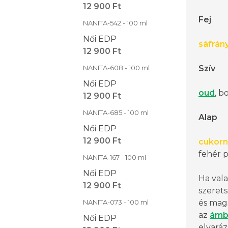
12 900 Ft
Fej
NANITA-542 - 100 ml
Női EDP
sáfrán
12 900 Ft
NANITA-608 - 100 ml
Szív
Női EDP
oud
, b
12 900 Ft
NANITA-685 - 100 ml
Alap
Női EDP
12 900 Ft
cukor
fehér 
NANITA-167 - 100 ml
Női EDP
Ha vala
12 900 Ft
szerets
NANITA-073 - 100 ml
és magá
az
ámb
Női EDP
elvaráz