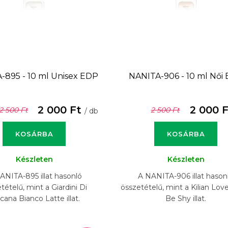
-895 - 10 ml
Unisex EDP
NANITA-906 - 10 ml
Női
2 000 Ft
2 000 
2 500 Ft
2 500 Ft
/ db
KOSÁRBA
KOSÁRBA
Készleten
Készleten
ANITA-895 illat hasonló
A NANITA-906 illat hason
tételű, mint a Giardini Di
összetételű, mint a Kilian Lov
cana Bianco Latte illat.
Be Shy illat.