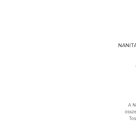
NANITA
A N
össze
Tos