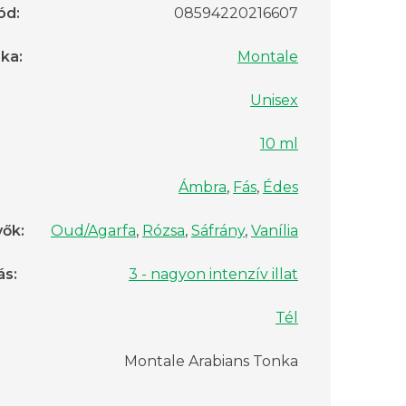
ód
:
08594220216607
rka
:
Montale
Unisex
10 ml
Ámbra
,
Fás
,
Édes
vők
:
Oud/Agarfa
,
Rózsa
,
Sáfrány
,
Vanília
ás
:
3 - nagyon intenzív illat
Tél
Montale Arabians Tonka