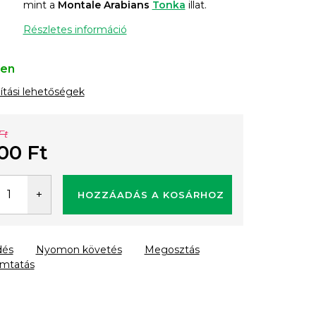
mint a
Montale Arabians
Tonka
illat.
Részletes információ
ten
lítási lehetőségek
Ft
00 Ft
gár:
HOZZÁADÁS A KOSÁRHOZ
dés
Nyomon követés
Megosztás
mtatás