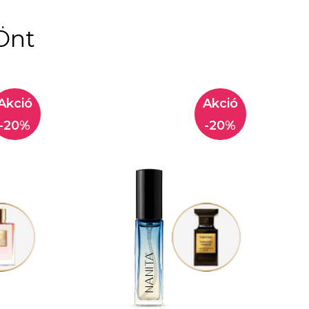
Önt
-20%
-20%