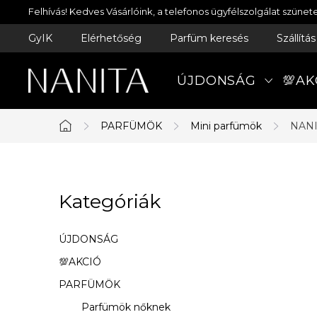
Ugrás
Felhívás! Kedves Vásárlóink, a telefonos ügyfélszolgálat szün
a
GyIK
Elérhetőség
Parfüm keresés
Szállítá
fő
tartalomhoz
ÚJDONSÁG
💯AK
PARFÜMÖK
Mini parfümök
NANI
Kezdőlap
O
Kategóriák
Kategóriák
l
átugrása
d
ÚJDONSÁG
a
💯AKCIÓ
PARFÜMÖK
l
Parfümök nőknek