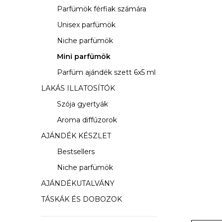
s
Parfümök férfiak számára
ó
Unisex parfümök
p
Niche parfümök
a
Mini parfümök
Parfüm ajándék szett 6x5 ml
n
LAKÁS ILLATOSÍTÓK
e
Szója gyertyák
l
Aroma diffúzorok
AJÁNDÉK KÉSZLET
Bestsellers
Niche parfümök
AJÁNDÉKUTALVÁNY
TÁSKÁK ÉS DOBOZOK