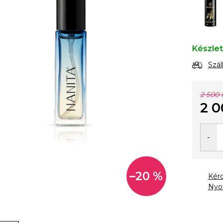
Készle
Szál
2 500 
2 0
Egysé
–20 %
Kér
Nyo