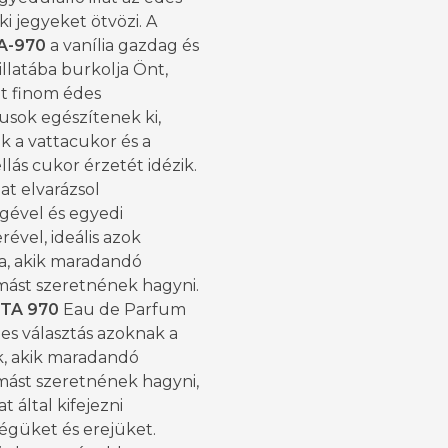
ki jegyeket ötvözi. A
A-970
a vanília gazdag és
 illatába burkolja Önt,
t finom édes
usok egészítenek ki,
k a vattacukor és a
lás cukor érzetét idézik.
lat elvarázsol
gével és egyedi
rével, ideális azok
a, akik maradandó
ást szeretnének hagyni.
TA 970
Eau de Parfum
es választás azoknak a
, akik maradandó
ást szeretnének hagyni,
lat által kifejezni
égüket és erejüket.