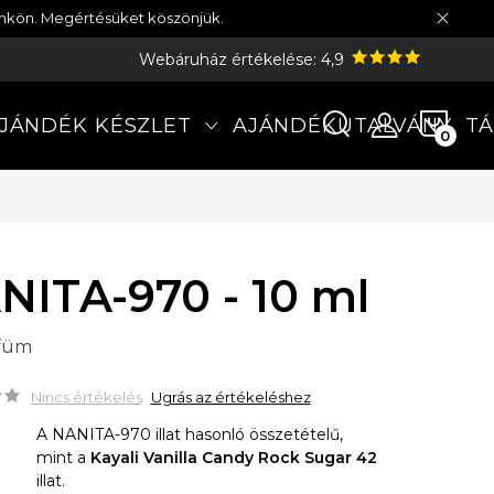
münkön. Megértésüket köszönjük.
Webáruház értékelése: 4,9
KOS
JÁNDÉK KÉSZLET
AJÁNDÉKUTALVÁNY
TÁ
NITA-970 - 10 ml
rfüm
Nincs értékelés
Ugrás az értékeléshez
A NANITA-970 illat hasonló összetételű,
mint a
Kayali Vanilla Candy Rock Sugar 42
illat.