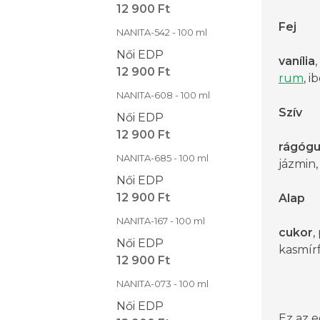
12 900 Ft
Fej
NANITA-542 - 100 ml
Női EDP
vanília
12 900 Ft
rum
, i
NANITA-608 - 100 ml
Szív
Női EDP
12 900 Ft
rágógu
NANITA-685 - 100 ml
jázmin
Női EDP
12 900 Ft
Alap
NANITA-167 - 100 ml
cukor
,
Női EDP
kasmírf
12 900 Ft
NANITA-073 - 100 ml
Női EDP
Ez az e