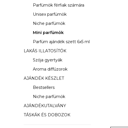
s
Parfümök férfiak számára
ó
Unisex parfümök
p
Niche parfümök
a
Mini parfümök
Parfüm ajándék szett 6x5 ml
n
LAKÁS ILLATOSÍTÓK
e
Szója gyertyák
l
Aroma diffúzorok
AJÁNDÉK KÉSZLET
Bestsellers
Niche parfümök
AJÁNDÉKUTALVÁNY
TÁSKÁK ÉS DOBOZOK