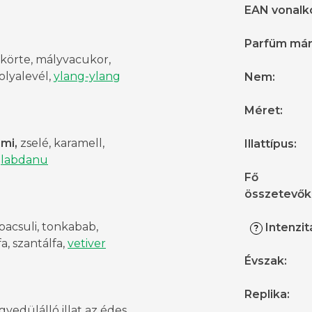
EAN vonalk
Parfüm má
, körte, mályvacukor,
bolyalevél,
ylang-ylang
Nem
:
Méret
:
mi,
zselé, karamell,
Illattípus
:
,
labdanu
Fő
összetevők
 pacsuli, tonkabab,
Intenzit
?
a, szantálfa,
vetiver
Évszak
:
Replika
:
gyedülálló illat az édes