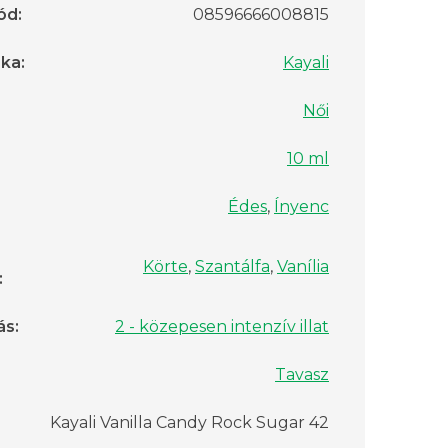
ód
:
08596666008815
rka
:
Kayali
Női
10 ml
Édes
,
Ínyenc
Körte
,
Szantálfa
,
Vanília
:
ás
:
2 - közepesen intenzív illat
Tavasz
Kayali Vanilla Candy Rock Sugar 42