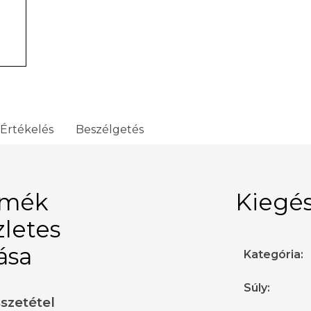
Értékelés
Beszélgetés
rmék
Kiegés
zletes
rása
Kategória
:
Súly
:
sszetétel