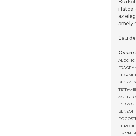
Burkol
illatba
az eleg
amely e
Eau de
Összet
ALCOHOL
FRAGRAN
HEXAMET
BENZYL S
TETRAME
ACETYLO
HYDROXY
BENZOPH
POGOSTE
CITRONEL
LIMONEN