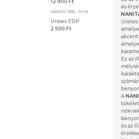
12 900 Ft
és érzé
NANITA-788 - 10 ml
NANIT
Unisex EDP
ízletes
2 500 Ft
amelye
akcent
amelye
karamel
Ez az il
mélysé
karakte
számár
benyom
A
NANI
tökélet
nőknek
benyom
és az il
érzékis