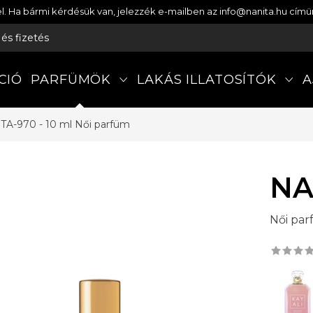
etel. Ha bármi kérdésük van, jelezzék e-mailben az info@nanita.hu cí
s és fizetés
CIÓ
PARFÜMÖK
LAKÁS ILLATOSÍTÓK
A
TA-970 - 10 ml
Női parfüm
NA
Női pa