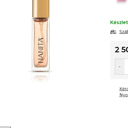
Készle
Szál
2 5
Egysé
Kér
Nyo