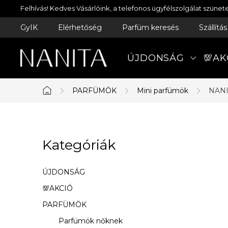
Ugrás
Felhívás! Kedves Vásárlóink, a telefonos ügyfélszolgálat szün
a
GyIK
Elérhetőség
Parfüm keresés
Szállítá
fő
tartalomhoz
ÚJDONSÁG
💯AK
PARFÜMÖK
Mini parfümök
NANI
Kezdőlap
O
Kategóriák
Kategóriák
l
átugrása
d
ÚJDONSÁG
a
💯AKCIÓ
PARFÜMÖK
l
Parfümök nőknek