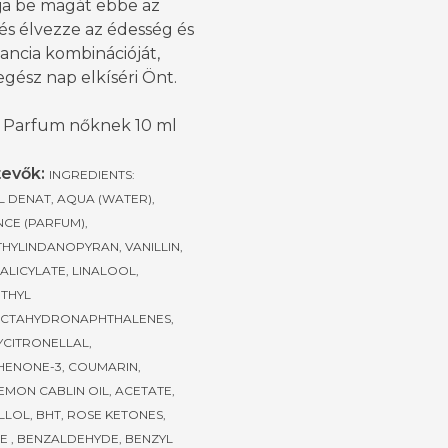
ja be magát ebbe az
, és élvezze az édesség és
ancia kombinációját,
gész nap elkíséri Önt.
 Parfum nőknek 10 ml
evők:
INGREDIENTS:
 DENAT, AQUA (WATER),
CE (PARFUM),
HYLINDANOPYRAN, VANILLIN,
ALICYLATE, LINALOOL,
THYL
CTAHYDRONAPHTHALENES,
CITRONELLAL,
ENONE-3, COUMARIN,
MON CABLIN OIL, ACETATE,
LOL, BHT, ROSE KETONES,
E , BENZALDEHYDE, BENZYL