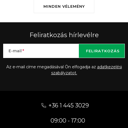
MINDEN VÉLEMÉNY
Feliratkozás hírlevélre
E-mail
FELIRATKOZÁS
Az e-mail címe megadásával Ön elfogadja az
adatkezelési
szabályzatot.
L
á
+36 1 445 3029
b
09:00 - 17:00
l