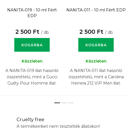
NANITA-019 - 10 ml
Férfi
NANITA-011 - 10 ml
Férfi EDP
EDP
2 500 Ft
2 500 Ft
/ db
/ db
KOSÁRBA
KOSÁRBA
Készleten
Készleten
A NANITA-019 illat hasonló
A NANITA-011 illat hasonló
összetételű, mint a Gucci
összetételű, mint a Carolina
Guilty Pour Homme illat.
Herrera 212 VIP Men illat.
Cruelty free
A termékeinket nem tesztelték állatokon!