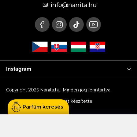
é
info
@
nanita.hu
c
Instagram
Copyright 2026
Nanita.hu
. Minden jog fenntartva.
Shoptet készítette
Parfüm keresés
Sütiket használunk, hogy Ön kényelmesen
böngészhessen az oldalon, és hogy a weboldal