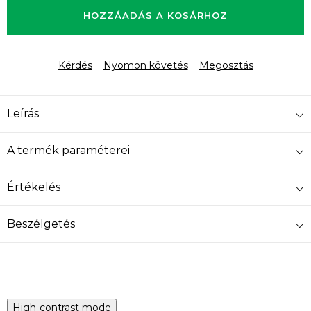
HOZZÁADÁS A KOSÁRHOZ
Kérdés
Nyomon követés
Megosztás
Leírás
A termék paraméterei
Értékelés
Beszélgetés
High-contrast mode