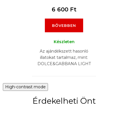
6 600 Ft
BŐVEBBEN
Készleten
Az ajándékszett hasonló
illatokat tartalmaz, mint:
DOLCE&GABBANA LIGHT
BLUE, VERSACE BRIGHT
CRYSTAL, DIOR J´ADOR,
YSL BLACK OPIUM,
High-contrast mode
LANCOME IDOL,...
Érdekelheti Önt