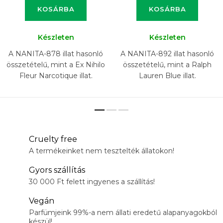
KOSÁRBA
KOSÁRBA
Készleten
Készleten
A NANITA-878 illat hasonló
A NANITA-892 illat hasonló
összetételű, mint a Ex Nihilo
összetételű, mint a Ralph
Fleur Narcotique illat.
Lauren Blue illat.
Cruelty free
A termékeinket nem tesztelték állatokon!
Gyors szállítás
30 000 Ft felett ingyenes a szállítás!
Vegán
Parfümjeink 99%-a nem állati eredetű alapanyagokból
készül!