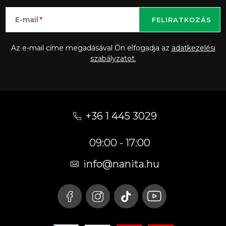
E-mail
FELIRATKOZÁS
Az e-mail címe megadásával Ön elfogadja az
adatkezelési
szabályzatot.
L
á
+36 1 445 3029
b
09:00 - 17:00
l
é
info
@
nanita.hu
c