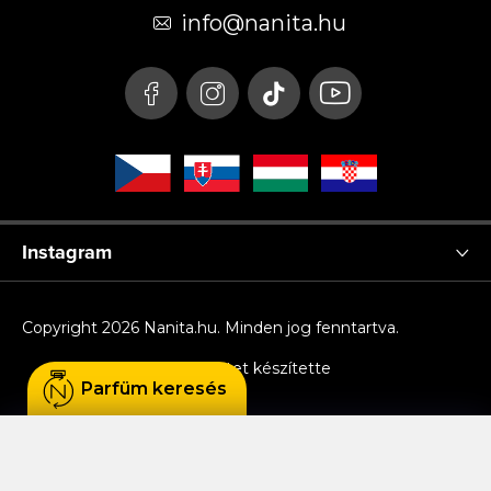
é
info
@
nanita.hu
c
Instagram
Copyright 2026
Nanita.hu
. Minden jog fenntartva.
Shoptet készítette
Parfüm keresés
Sütiket használunk, hogy Ön kényelmesen
böngészhessen az oldalon, és hogy a weboldal