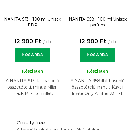
NANITA-913 - 100 ml
Unisex
NANITA-958 - 100 ml
Unisex
EDP
parfüm
12 900 Ft
12 900 Ft
/ db
/ db
KOSÁRBA
KOSÁRBA
Készleten
Készleten
A NANITA-913 illat hasonló
A NANITA-958 illat hasonló
összetételű, mint a Kilian
összetételű, mint a Kayali
Black Phantom illat.
Invite Only Amber 23 illat.
Cruelty free
A termékeinket nem tesztelték állatokon!