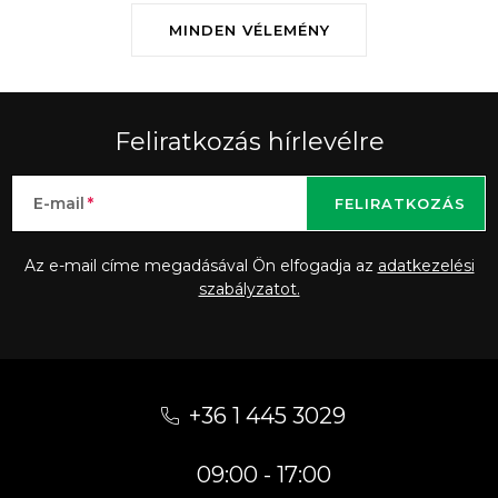
MINDEN VÉLEMÉNY
Feliratkozás hírlevélre
E-mail
FELIRATKOZÁS
Az e-mail címe megadásával Ön elfogadja az
adatkezelési
szabályzatot.
L
á
+36 1 445 3029
b
09:00 - 17:00
l