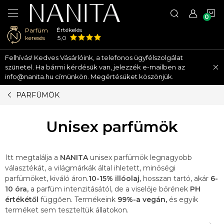
K
Értékelés
Parfüm
keresés
5,0
Ugrás
Felhívás! Kedves Vásárlóink, a telefonos ügyfélszolgálat
a
szünetel. Ha bármi kérdésük van, jelezzék e-mailben az
fő
info@nanita.hu címünkön. Megértésüket köszönjük.
tartalomhoz
PARFÜMÖK
Unisex parfümök
Itt megtalálja a
NANITA
unisex parfümök legnagyobb
választékát, a világmárkák által ihletett, minőségi
parfümöket, kiváló áron.
10-15% illóolaj
, hosszan tartó, akár
6-
10 óra,
a parfüm intenzitásától, de a viselője bőrének
PH
értékétől
függően. Termékeink
99%-a vegán,
és egyik
terméket sem teszteltük állatokon.