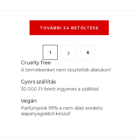
L
TOVÁBBI 24 BETÖLTÉSE
i
s
t
L
1
6
a
a
i
Cruelty free
p
A termékeinket nem tesztelték állatokon!
r
o
á
z
Gyors szállítás
n
á
30 000 Ft felett ingyenes a szállítás!
y
s
Vegán
í
Parfümjeink 99%-a nem állati eredetű
t
alapanyagokból készül!
á
s
e