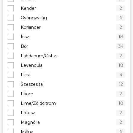
Kender
2
Gyöngyvirág
6
Koriander
2
Írisz
18
Bőr
34
Labdanum/Cistus
2
Levendula
18
Licsi
4
Szeszesital
12
Liliom
2
Lime/Zöldcitrom
10
Lótusz
2
Magnólia
2
Málna
6