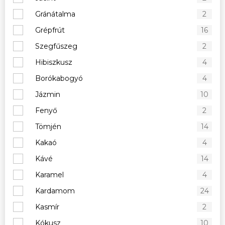
Gránátalma
2
Grépfrút
16
Szegfűszeg
2
Hibiszkusz
4
Borókabogyó
4
Jázmin
10
Fenyő
2
Tömjén
14
Kakaó
4
Kávé
14
Karamel
4
Kardamom
24
Kasmír
2
Kókusz
10