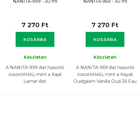
NANITA-999 - 30 ml
NANITA-969 - 30 ml
7 270 Ft
7 270 Ft
KOSÁRBA
KOSÁRBA
Készleten
Készleten
A NANITA-999 illat hasonló
A NANITA-969 illat hasonló
összetételű, mint a Kajal
összetételű, mint a Kayali
Lamar illat.
Oudgasm Vanilla Oud 36 Eau
de Parfum Intense illat.