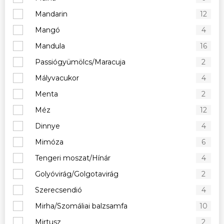
Mandarin
12
Mangó
4
Mandula
16
Passiógyümölcs/Maracuja
2
Mályvacukor
4
Menta
2
Méz
12
Dinnye
4
Mimóza
6
Tengeri moszat/Hínár
4
Golyóvirág/Golgotavirág
2
Szerecsendió
4
Mirha/Szomáliai balzsamfa
10
Mirtusz
2