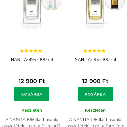
k
e
k
l
i
s
t
NANITA-895 - 100 ml
NANITA-196 - 100 ml
á
j
12 900 Ft
12 900 Ft
a
KOSÁRBA
KOSÁRBA
Készleten
Készleten
A NANITA-895 illat hasonló
A NANITA-196 illat hasonló
összetételű, mint a Giardini Di
összetételű, mint a Tom Ford