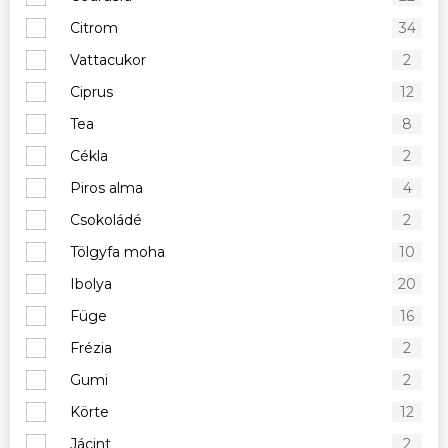
Citrom
34
Vattacukor
2
Ciprus
12
Tea
8
Cékla
2
Piros alma
4
Csokoládé
2
Tölgyfa moha
10
Ibolya
20
Füge
16
Frézia
2
Gumi
2
Körte
12
Jácint
2