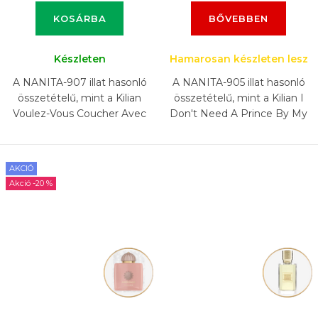
KOSÁRBA
BŐVEBBEN
Készleten
Hamarosan készleten lesz
A NANITA-907 illat hasonló
A NANITA-905 illat hasonló
összetételű, mint a Kilian
összetételű, mint a Kilian I
Voulez-Vous Coucher Avec
Don't Need A Prince By My
Moi illat.
Side To Be A Princess illat.
AKCIÓ
-20 %