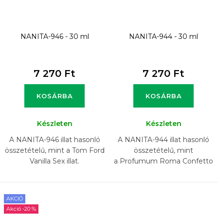
NANITA-946 - 30 ml
NANITA-944 - 30 ml
7 270 Ft
7 270 Ft
KOSÁRBA
KOSÁRBA
Készleten
Készleten
A NANITA-946 illat hasonló
A NANITA-944 illat hasonló
összetételű, mint a Tom Ford
összetételű, mint
Vanilla Sex illat.
a Profumum Roma Confetto
illat.
AKCIÓ
-20 %