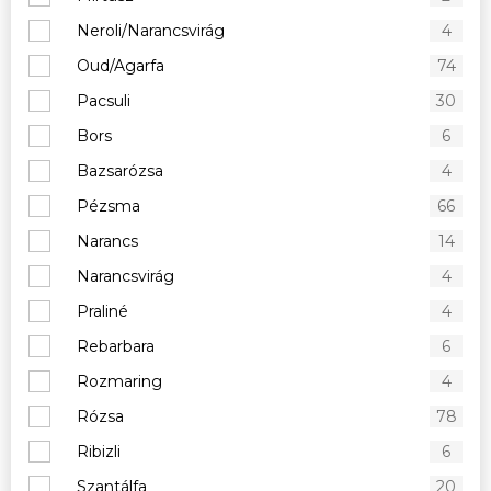
Neroli/Narancsvirág
4
Oud/Agarfa
74
Pacsuli
30
Bors
6
Bazsarózsa
4
Pézsma
66
Narancs
14
Narancsvirág
4
Praliné
4
Rebarbara
6
Rozmaring
4
Rózsa
78
Ribizli
6
Szantálfa
20