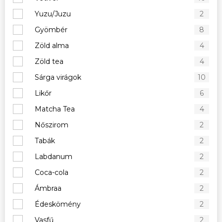
Yuzu/Juzu
2
Gyömbér
8
Zöld alma
4
Zöld tea
4
Sárga virágok
10
Likőr
6
Matcha Tea
4
Nőszirom
2
Tabák
2
Labdanum
2
Coca-cola
2
Ámbraa
2
Édeskömény
2
Vasfű
2