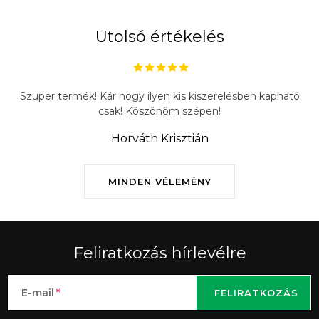
l
e
Utolsó értékelés
m
e
i
Szuper termék! Kár hogy ilyen kis kiszerelésben kapható
csak! Köszönöm szépen!
Horváth Krisztián
MINDEN VÉLEMÉNY
Feliratkozás hírlevélre
E-mail
FELIRATKOZÁS