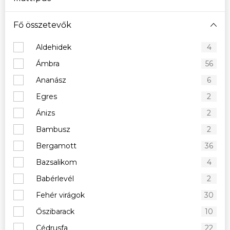
Fő összetevők
Aldehidek
4
Ámbra
56
Ananász
6
Egres
2
Ánizs
2
Bambusz
2
Bergamott
36
Bazsalikom
4
Babérlevél
2
Fehér virágok
30
Őszibarack
10
Cédrusfa
22