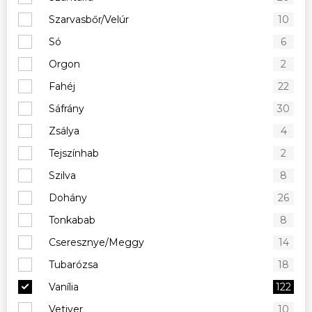
Szarvasbőr/Velúr
10
Só
6
Orgon
2
Fahéj
22
Sáfrány
30
Zsálya
4
Tejszínhab
2
Szilva
8
Dohány
26
Tonkabab
8
Cseresznye/Meggy
14
Tubarózsa
18
Vanília
122
Vetiver
10