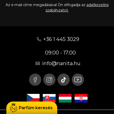
Az e-mail címe megadásával Ön elfogadja az
adatkezelési
szabályzatot.
L
á
+36 1 445 3029
b
09:00 - 17:00
l
é
info
@
nanita.hu
c
Parfüm keresés