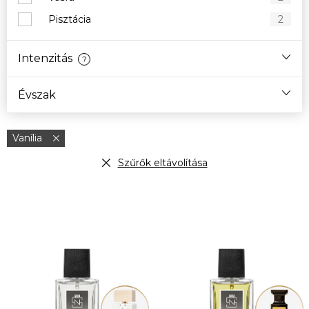
Pisztácia
2
Intenzitás
?
Évszak
Vanília
Szűrők eltávolítása
T
e
r
m
é