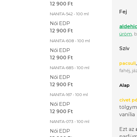
12 900 Ft
Fej
NANITA-542 - 100 ml
Női EDP
aldehi
12 900 Ft
üröm
, 
NANITA-608 - 100 ml
Szív
Női EDP
12 900 Ft
pacsuli
,
NANITA-685 - 100 ml
fahéj, j
Női EDP
12 900 Ft
Alap
NANITA-167 - 100 ml
civet 
Női EDP
tölgym
12 900 Ft
vanília
NANITA-073 - 100 ml
Ezt az
Női EDP
parfüm