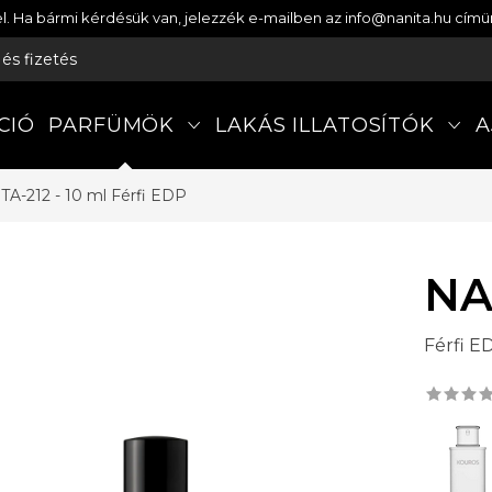
etel. Ha bármi kérdésük van, jelezzék e-mailben az info@nanita.hu cí
s és fizetés
CIÓ
PARFÜMÖK
LAKÁS ILLATOSÍTÓK
A
TA-212 - 10 ml
Férfi EDP
NA
Férfi E