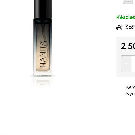
Készle
Szál
2 5
Egysé
Kér
Nyo