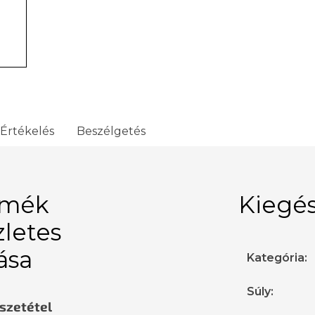
Értékelés
Beszélgetés
rmék
Kiegés
zletes
rása
Kategória
:
Súly
:
sszetétel