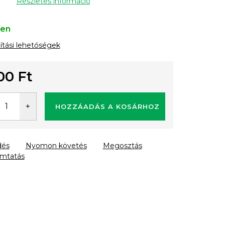
Részletes információ
ten
lítási lehetőségek
00 Ft
gár:
HOZZÁADÁS A KOSÁRHOZ
dés
Nyomon követés
Megosztás
mtatás