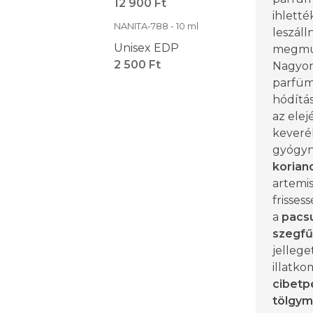
12 900 Ft
ihletté
NANITA-788 - 10 ml
leszáll
Unisex EDP
megmut
2 500 Ft
Nagyon 
parfüm,
hódítás
az elej
keveré
gyógyn
korian
artemis
frisses
a
pacsu
szegfű
jellege
illatko
cibetp
tölgy