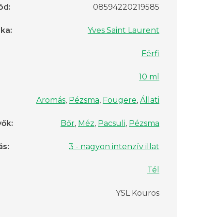
ód
:
08594220219585
rka
:
Yves Saint Laurent
Férfi
10 ml
Aromás
,
Pézsma
,
Fougere
,
Állati
vők
:
Bőr
,
Méz
,
Pacsuli
,
Pézsma
ás
:
3 - nagyon intenzív illat
Tél
YSL Kouros