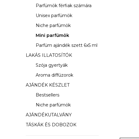
s
Parfümök férfiak számára
ó
Unisex parfümök
p
Niche parfümök
a
Mini parfümök
Parfüm ajándék szett 6x5 ml
n
LAKÁS ILLATOSÍTÓK
e
Szója gyertyák
l
Aroma diffúzorok
AJÁNDÉK KÉSZLET
Bestsellers
Niche parfümök
AJÁNDÉKUTALVÁNY
TÁSKÁK ÉS DOBOZOK