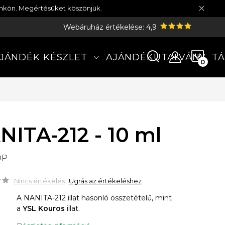
münkön. Megértésüket köszönjük.
Webáruház értékelése: 4,9
KOS
JÁNDÉK KÉSZLET
AJÁNDÉKUTALVÁNY
TÁ
NITA-212 - 10 ml
DP
Nincs értékelés
Ugrás az értékeléshez
A NANITA-212 illat hasonló összetételű, mint
a
YSL Kouros
illat.