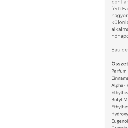
pont a 
férfi 
nagyon 
különle
alkalma
hónapo
Eau de
Össze
Parfum 
Cinnama
Alpha-I
Ethylhe
Butyl M
Ethylhex
Hydroxy
Eugenol,
Geraniol