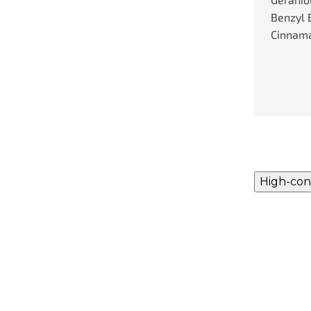
Benzyl 
Cinnama
High-con