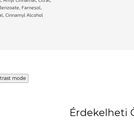
Benzoate, Farnesol,
l, Cinnamyl Alcohol
trast mode
Érdekelheti 