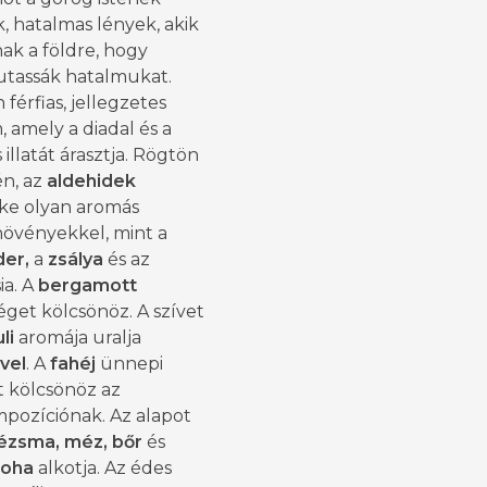
k, hatalmas lények, akik
nak a földre, hogy
assák hatalmukat.
férfias, jellegzetes
 amely a diadal és a
 illatát árasztja. Rögtön
én, az
aldehidek
ke olyan aromás
övényekkel, mint a
der,
a
zsálya
és az
ia. A
bergamott
séget kölcsönöz. A szívet
li
aromája uralja
vel
. A
fahéj
ünnepi
t kölcsönöz az
mpozíciónak. Az alapot
ézsma, méz, bőr
és
moha
alkotja. Az édes