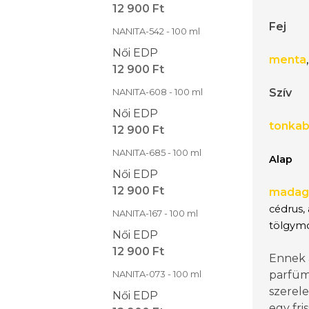
12 900 Ft
Fej
NANITA-542 - 100 ml
Női EDP
menta
,
12 900 Ft
NANITA-608 - 100 ml
Szív
Női EDP
tonka
12 900 Ft
NANITA-685 - 100 ml
Alap
Női EDP
12 900 Ft
madaga
cédrus, 
NANITA-167 - 100 ml
tölgym
Női EDP
12 900 Ft
Ennek 
NANITA-073 - 100 ml
parfüm
szerele
Női EDP
egy fris