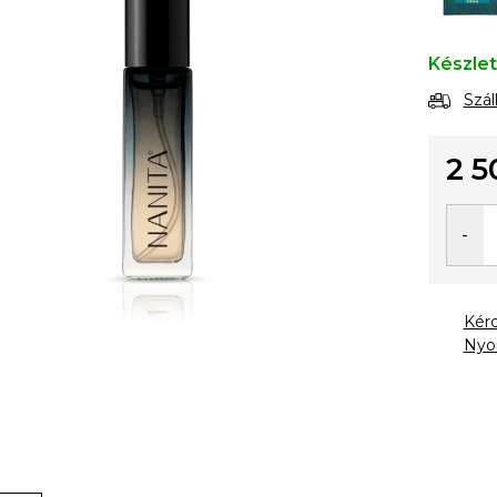
Készle
Szál
2 5
Egysé
Kér
Nyo