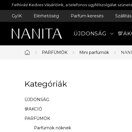
Ugrás
Felhívás! Kedves Vásárlóink, a telefonos ügyfélszolgálat szün
a
GyIK
Elérhetőség
Parfüm keresés
Szállítá
fő
tartalomhoz
ÚJDONSÁG
💯AK
PARFÜMÖK
Mini parfümök
NANI
Kezdőlap
O
Kategóriák
Kategóriák
l
átugrása
d
ÚJDONSÁG
a
💯AKCIÓ
PARFÜMÖK
l
Parfümök nőknek