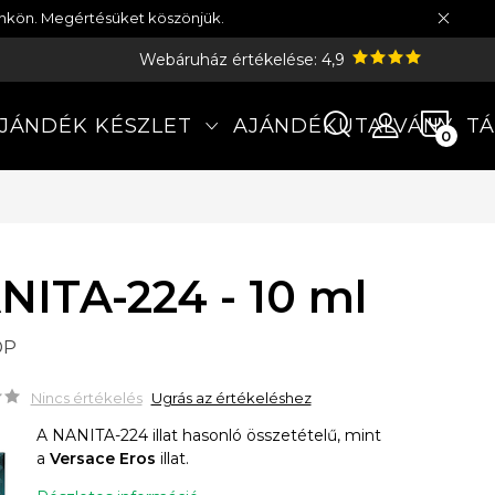
münkön. Megértésüket köszönjük.
Webáruház értékelése: 4,9
KOS
JÁNDÉK KÉSZLET
AJÁNDÉKUTALVÁNY
TÁ
NITA-224 - 10 ml
DP
Nincs értékelés
Ugrás az értékeléshez
A NANITA-224 illat hasonló összetételű, mint
a
Versace Eros
illat.