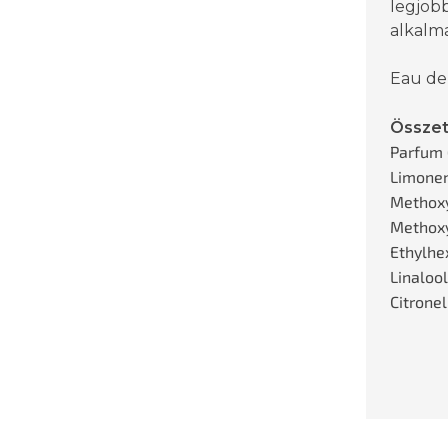
legjob
alkalmak
Eau de
Össze
Parfum 
Limonen
Methoxy
Methox
Ethylhe
Linaloo
Citronel