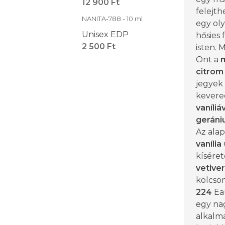
12 900 Ft
felejth
NANITA-788 - 10 ml
egy ol
Unisex EDP
hősies 
2 500 Ft
isten. 
Önt a
m
citrom
jegyek
kevere
vaníliá
gerán
Az alap
vanília
kísére
vetiver
kölcsön
224
Ea
egy nag
alkalma