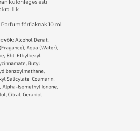
ban különleges esti
ra illik.
 Parfum férfiaknak 10 ml
Alcohol Denat,
tevők:
(Fragance), Aqua (Water),
e, Bht, Ethylhexyl
cinnamate, Butyl
ydibenzoylmethane,
xyl Salicylate, Coumarin,
l, Alpha-Isomethyl Ionone,
lol, Citral, Geraniol