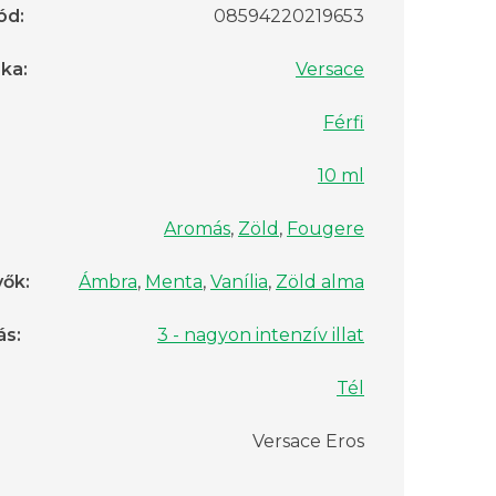
ód
:
08594220219653
rka
:
Versace
Férfi
10 ml
Aromás
,
Zöld
,
Fougere
vők
:
Ámbra
,
Menta
,
Vanília
,
Zöld alma
ás
:
3 - nagyon intenzív illat
Tél
Versace Eros