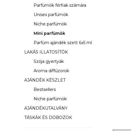
s
Parfümök férfiak számára
ó
Unisex parfümök
p
Niche parfümök
a
Mini parfümök
Parfüm ajándék szett 6x5 ml
n
LAKÁS ILLATOSÍTÓK
e
Szója gyertyák
l
Aroma diffúzorok
AJÁNDÉK KÉSZLET
Bestsellers
Niche parfümök
AJÁNDÉKUTALVÁNY
TÁSKÁK ÉS DOBOZOK