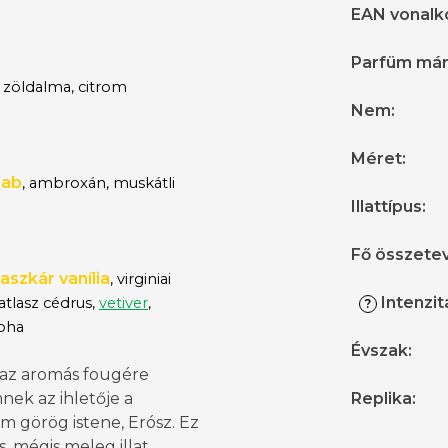
EAN vonalk
Parfüm má
zöldalma, citrom
Nem
:
Méret
:
bab
,
ambroxán, muskátli
Illattípus
:
Fő összete
szkár vanília
, virginiai
Intenzit
atlasz cédrus,
vetiver
,
?
oha
Évszak
:
az aromás fougére
nek az ihletője a
Replika
:
m görög istene, Erósz. Ez
s, mégis meleg illat,