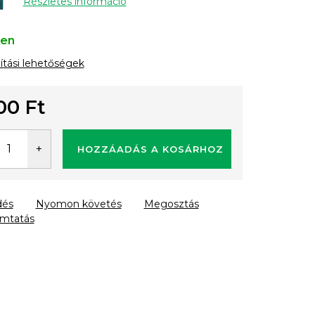
Részletes információ
ten
lítási lehetőségek
00 Ft
gár:
HOZZÁADÁS A KOSÁRHOZ
dés
Nyomon követés
Megosztás
mtatás