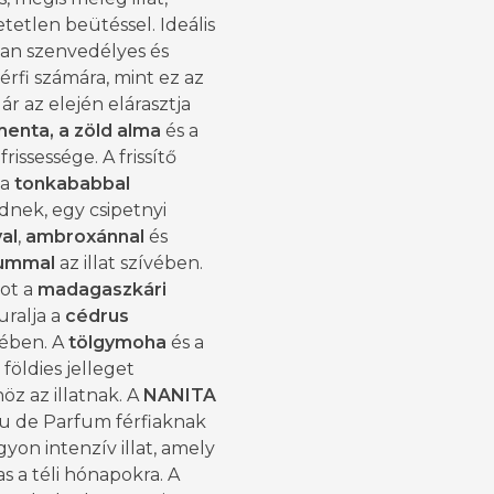
etetlen beütéssel. Ideális
yan szenvedélyes és
férfi számára, mint ez az
Már az elején elárasztja
enta, a zöld alma
és a
frissessége. A frissítő
 a
tonkababbal
dnek, egy csipetnyi
val
,
ambroxánnal
és
iummal
az illat szívében.
ot a
madagaszkári
uralja a
cédrus
tében. A
tölgymoha
és a
földies jelleget
öz az illatnak. A
NANITA
u de Parfum férfiaknak
yon intenzív illat, amely
s a téli hónapokra. A