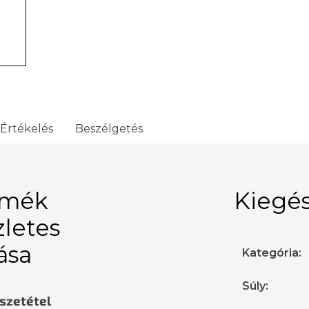
Értékelés
Beszélgetés
rmék
Kiegés
zletes
rása
Kategória
:
Súly
:
sszetétel