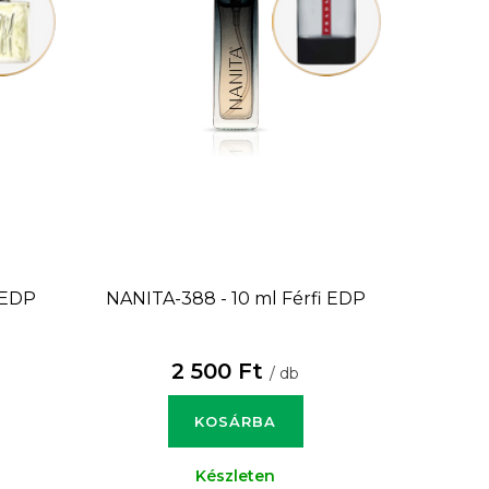
 EDP
NANITA-388 - 10 ml
Férfi EDP
2 500 Ft
/ db
KOSÁRBA
Készleten