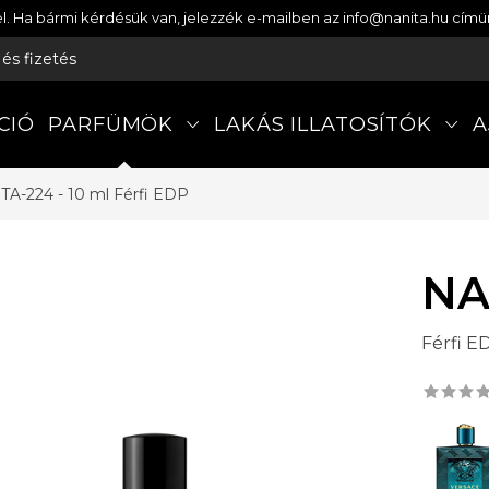
etel. Ha bármi kérdésük van, jelezzék e-mailben az info@nanita.hu cí
s és fizetés
CIÓ
PARFÜMÖK
LAKÁS ILLATOSÍTÓK
A
TA-224 - 10 ml
Férfi EDP
NA
Férfi E