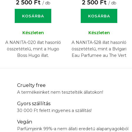
2 500 Ft
2 500 Ft
/ db
/ db
KOSÁRBA
KOSÁRBA
Készleten
Készleten
A NANITA-020 illat hasonló
A NANITA-528 illat hasonló
összetételű, mint a Hugo
összetételű, mint a Bvlgari
Boss Hugo illat.
Eau Parfumee au The Vert
illat.
Cruelty free
A termékeinket nem tesztelték állatokon!
Gyors szállítás
30 000 Ft felett ingyenes a szállítás!
Vegán
Parfümjeink 99%-a nem állati eredetű alapanyagokból