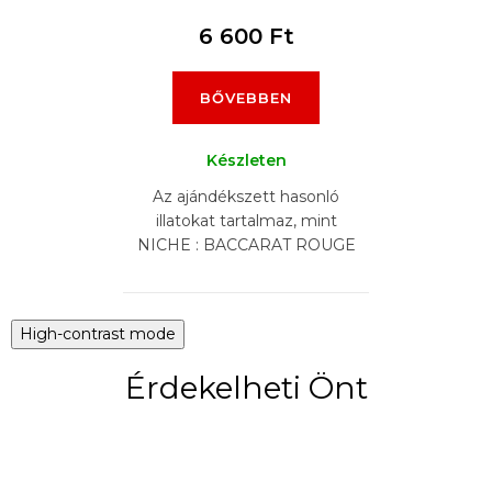
6 600 Ft
BŐVEBBEN
Készleten
Az ajándékszett hasonló
illatokat tartalmaz, mint
NICHE : BACCARAT ROUGE
540, BACCARAT ROUGE 540
EXTRAIT, CREED AVENTUS,
BYREDO GYPSY WATER,...
High-contrast mode
Érdekelheti Önt