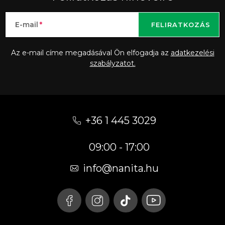
E-mail
FELIRATKOZÁS
Az e-mail címe megadásával Ön elfogadja az
adatkezelési
szabályzatot.
L
á
+36 1 445 3029
b
09:00 - 17:00
l
é
info
@
nanita.hu
c