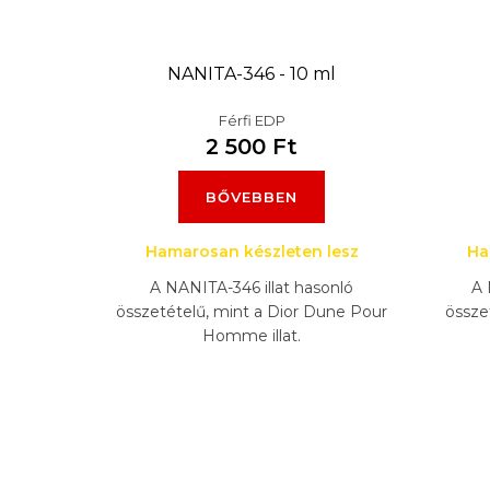
s
t
NANITA-346 - 10 ml
á
Férfi EDP
j
2 500 Ft
a
BŐVEBBEN
Hamarosan készleten lesz
Ha
A NANITA-346 illat hasonló
A 
összetételű, mint a Dior Dune Pour
össze
Homme illat.