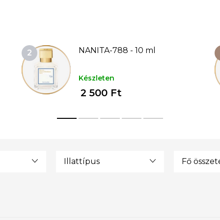
NANITA-788 - 10 ml
Készleten
2 500 Ft
Illattípus
Fő össze