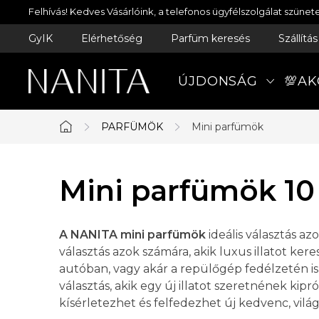
Ugrás
Felhívás! Kedves Vásárlóink, a telefonos ügyfélszolgálat szün
a
GyIK
Elérhetőség
Parfüm keresés
Szállítá
fő
tartalomhoz
ÚJDONSÁG
💯AK
PARFÜMÖK
Mini parfümök
Kezdőlap
Mini parfümök 10
A NANITA mini parfümök
ideális választás az
választás azok számára, akik luxus illatot ke
autóban, vagy akár a repülőgép fedélzetén is
választás, akik egy új illatot szeretnének ki
kísérletezhet és felfedezhet új kedvenc, világm