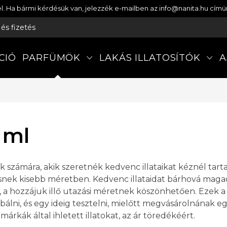
etel. Ha bármi kérdésük van, jelezzék e-mailben az info@nanita.hu cí
s és fizetés
CIÓ
PARFÜMÖK
LAKÁS ILLATOSÍTÓK
A
 ml
ok számára, akik szeretnék kedvenc illataikat kéznél tart
resnek kisebb méretben. Kedvenc illataidat bárhová maga
, a hozzájuk illő utazási méretnek köszönhetően. Ezek 
próbálni, és egy ideig tesztelni, mielőtt megvásárolnán
árkák által ihletett illatokat, az ár töredékéért.