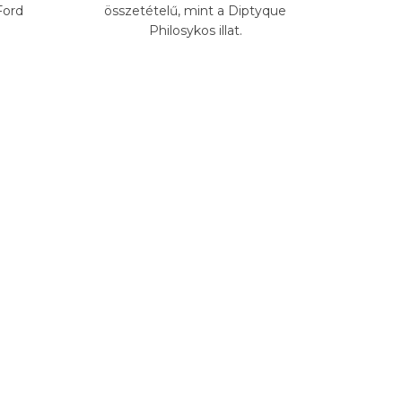
Ford
összetételű, mint a Diptyque
Philosykos illat.