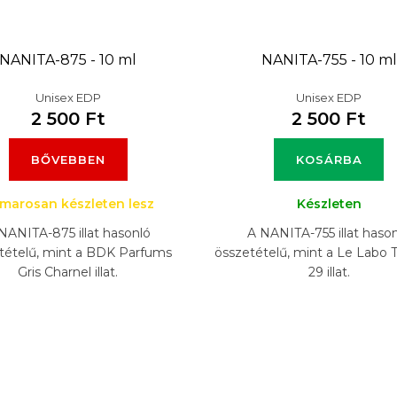
NANITA-875 - 10 ml
NANITA-755 - 10 ml
Unisex EDP
Unisex EDP
2 500 Ft
2 500 Ft
BŐVEBBEN
KOSÁRBA
marosan készleten lesz
Készleten
NANITA-875 illat hasonló
A NANITA-755 illat haso
tételű, mint a BDK Parfums
összetételű, mint a Le Labo 
Gris Charnel illat.
29 illat.