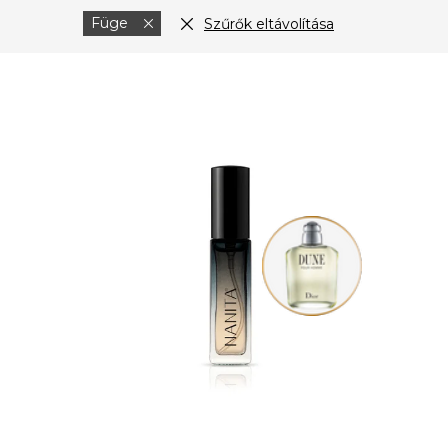
Füge
Szűrők eltávolítása
T
e
r
m
é
k
e
k
l
i