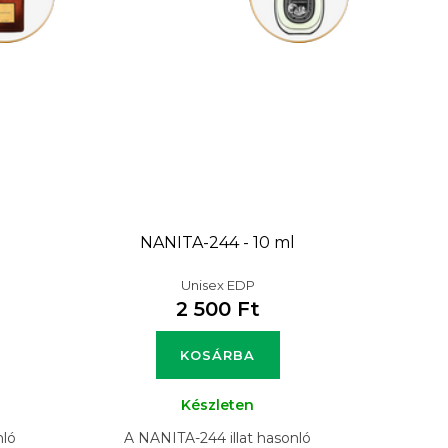
l
NANITA-244 - 10 ml
Unisex EDP
2 500 Ft
KOSÁRBA
Készleten
nló
A NANITA-244 illat hasonló