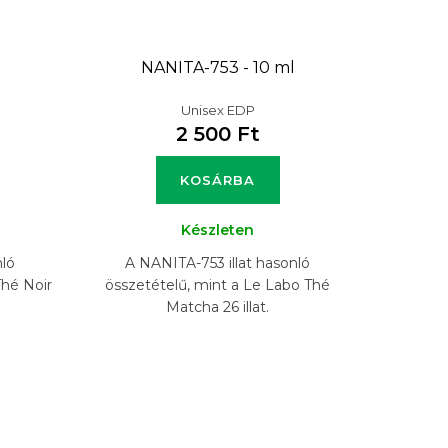
NANITA-753 - 10 ml
Unisex EDP
2 500 Ft
KOSÁRBA
Készleten
nló
A NANITA-753 illat hasonló
Thé Noir
összetételű, mint a Le Labo Thé
Matcha 26 illat.