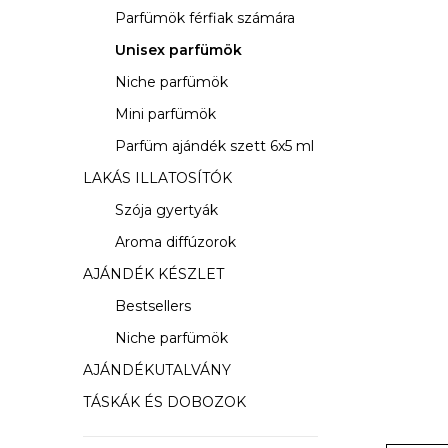
s
Parfümök férfiak számára
ó
Unisex parfümök
p
Niche parfümök
a
Mini parfümök
Parfüm ajándék szett 6x5 ml
n
LAKÁS ILLATOSÍTÓK
e
Szója gyertyák
l
Aroma diffúzorok
AJÁNDÉK KÉSZLET
Bestsellers
Niche parfümök
AJÁNDÉKUTALVÁNY
TÁSKÁK ÉS DOBOZOK