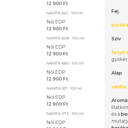
12 900 Ft
Fej
NANITA-542 - 100 ml
Női EDP
borók
12 900 Ft
NANITA-608 - 100 ml
Szív
Női EDP
fenyő 
12 900 Ft
gyökér
NANITA-685 - 100 ml
Női EDP
Alap
12 900 Ft
vanília
,
NANITA-167 - 100 ml
Női EDP
Aromás
12 900 Ft
illatko
NANITA-073 - 100 ml
és a
be
mutatj
Női EDP
borók