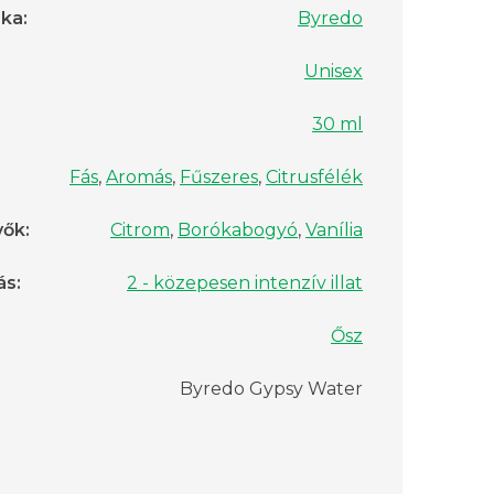
rka
:
Byredo
Unisex
30 ml
Fás
,
Aromás
,
Fűszeres
,
Citrusfélék
vők
:
Citrom
,
Borókabogyó
,
Vanília
ás
:
2 - közepesen intenzív illat
Ősz
Byredo Gypsy Water