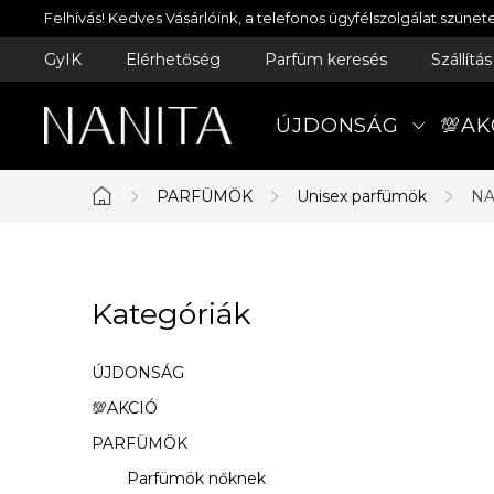
Ugrás
Felhívás! Kedves Vásárlóink, a telefonos ügyfélszolgálat szün
a
GyIK
Elérhetőség
Parfüm keresés
Szállítá
fő
tartalomhoz
ÚJDONSÁG
💯AK
PARFÜMÖK
Unisex parfümök
NA
Kezdőlap
O
Kategóriák
Kategóriák
l
átugrása
d
ÚJDONSÁG
a
💯AKCIÓ
PARFÜMÖK
l
Parfümök nőknek