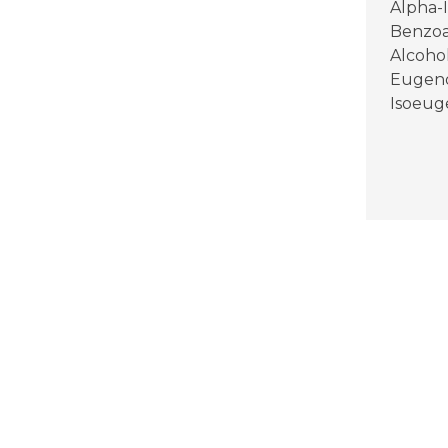
Alpha-
Benzoat
Alcohol
Eugenol
Isoeug