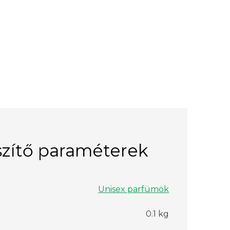
zítő paraméterek
Unisex parfümök
0.1 kg