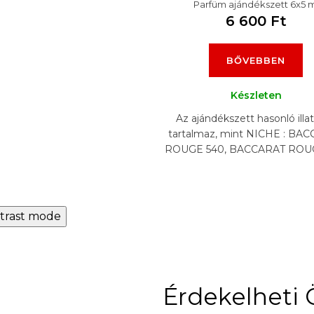
Parfüm ajándékszett 6x5 m
6 600 Ft
BŐVEBBEN
Készleten
Az ajándékszett hasonló illa
tartalmaz, mint NICHE : BA
ROUGE 540, BACCARAT ROU
EXTRAIT, CREED AVENTUS, 
GYPSY WATER,...
trast mode
Érdekelheti 