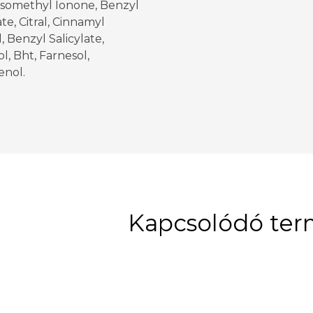
Isomethyl Ionone, Benzyl
e, Citral, Cinnamyl
, Benzyl Salicylate,
, Bht, Farnesol,
enol.
Kapcsolódó te