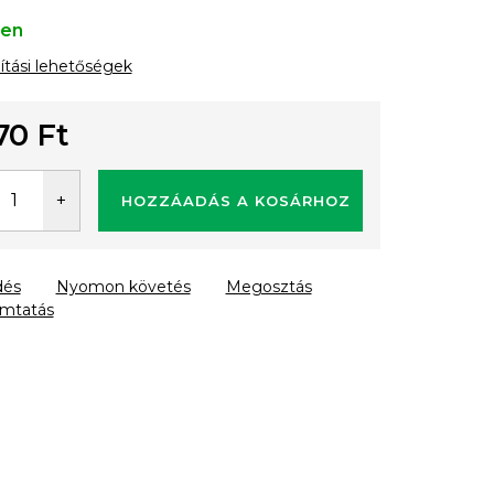
ten
lítási lehetőségek
70 Ft
gár:
HOZZÁADÁS A KOSÁRHOZ
dés
Nyomon követés
Megosztás
mtatás