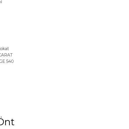
l
tokat
CCARAT
GE 540
BYREDO
Önt