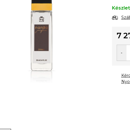
Készle
Szál
7 2
Egysé
Kér
Nyo