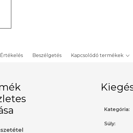
Értékelés
Beszélgetés
Kapcsolódó termékek
rmék
Kiegés
zletes
rása
Kategória
:
Súly
:
sszetétel