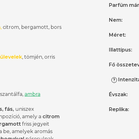
Parfüm má
Nem
:
a
,
citrom, bergamott, bors
Méret
:
Illattípus
:
tűlevelek
, tömjén, orris
Fő összete
Intenzit
?
szantálfa,
ambra
Évszak
:
, fás,
uniszex
Replika
:
mpozíció, amely a
citrom
rgamott
friss jegyeit
a be, amelyek aromás
abogyóval
párosulnak.