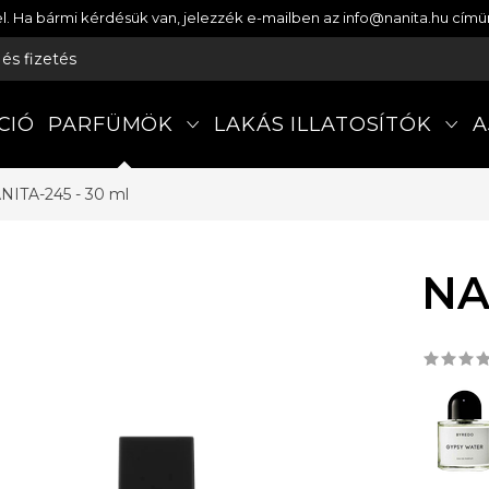
etel. Ha bármi kérdésük van, jelezzék e-mailben az info@nanita.hu cí
s és fizetés
CIÓ
PARFÜMÖK
LAKÁS ILLATOSÍTÓK
A
NITA-245 - 30 ml
NA