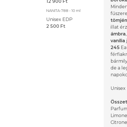
12 900 Ft
Minden
NANITA-788 - 10 ml
fűszere
Unisex EDP
tömjén
2 500 Ft
illat é
ámbra
vanília
245
Ea
férfia
bármil
de a le
napoko
Unisex
Össze
Parfum 
Limone
Citrone