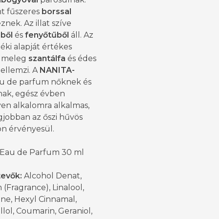
t fűszeres
borssal
znek. Az illat szíve
ből
és
fenyőtűből
áll. Az
rzéki alapját értékes
, meleg
szantálfa
és édes
jellemzi. A
NANITA-
u de parfum nőknek és
knak, egész évben
yen alkalomra alkalmas,
gjobban az őszi hűvös
n érvényesül.
 Eau de Parfum 30 ml
tevők:
Alcohol Denat,
(Fragrance), Linalool,
ne, Hexyl Cinnamal,
llol, Coumarin, Geraniol,