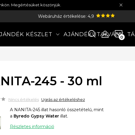
münkön. Megértésüket köszönjük.
Webáruház értékelése: 4,9
KOS
JÁNDÉK KÉSZLET
AJÁNDÉKUTALVÁNY
TÁ
NITA-245 - 30 ml
Nincs értékelés
Ugrás az értékeléshez
A NANITA-245 illat hasonló összetételű, mint
a
Byredo Gypsy Water
illat.
Részletes információ