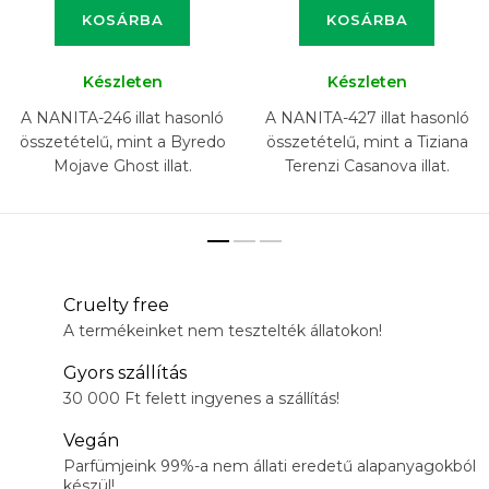
KOSÁRBA
KOSÁRBA
Készleten
Készleten
A NANITA-246 illat hasonló
A NANITA-427 illat hasonló
összetételű, mint a Byredo
összetételű, mint a Tiziana
Mojave Ghost illat.
Terenzi Casanova illat.
Cruelty free
A termékeinket nem tesztelték állatokon!
Gyors szállítás
30 000 Ft felett ingyenes a szállítás!
Vegán
Parfümjeink 99%-a nem állati eredetű alapanyagokból
készül!