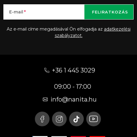
E-mail
FELIRATKOZÁS
Az e-mail címe megadásával Ön elfogadja az
adatkezelési
szabályzatot.
L
á
+36 1 445 3029
b
09:00 - 17:00
l
é
info
@
nanita.hu
c