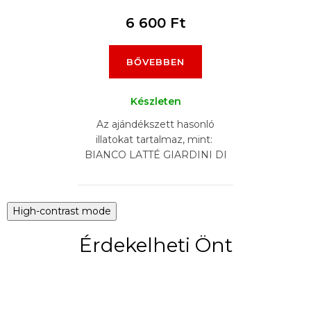
6 600 Ft
BŐVEBBEN
Készleten
Az ajándékszett hasonló
illatokat tartalmaz, mint:
BIANCO LATTÉ GIARDINI DI
TOSCANA, BURBERRY
GODDESS, KAYALI YUM
PISTACHIO...
High-contrast mode
Érdekelheti Önt