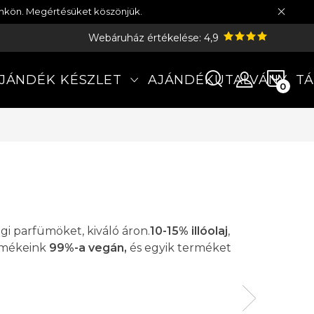
münkön. Megértésüket köszönjük.
Webáruház értékelése: 4,9
KOS
JÁNDÉK KÉSZLET
AJÁNDÉKUTALVÁNY
TÁ
gi parfümöket, kiváló áron.
10-15% illóolaj
,
rmékeink
99%-a vegán,
és egyik terméket