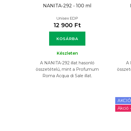
t
NANITA-292 - 100 ml
á
Unisex EDP
j
12 900 Ft
a
KOSÁRBA
Készleten
A NANITA-292 illat hasonló
A 
összetételű, mint a Profumum
összeté
Roma Acqua di Sale illat.
AKCIÓ