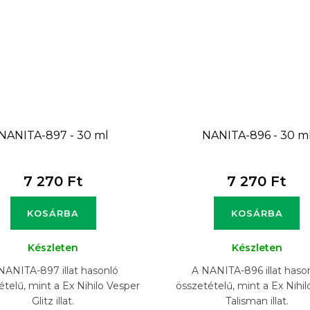
NANITA-897 - 30 ml
NANITA-896 - 30 m
7 270 Ft
7 270 Ft
KOSÁRBA
KOSÁRBA
Készleten
Készleten
NANITA-897 illat hasonló
A NANITA-896 illat haso
ételű, mint a Ex Nihilo Vesper
összetételű, mint a Ex Nihil
Glitz illat.
Talisman illat.