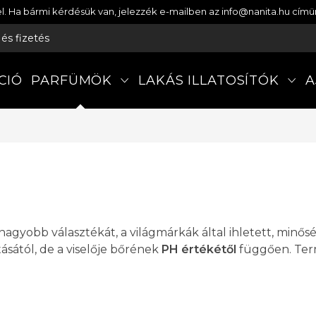
etel. Ha bármi kérdésük van, jelezzék e-mailben az info@nanita.hu cí
s és fizetés
CIÓ
PARFÜMÖK
LAKÁS ILLATOSÍTÓK
A
gyobb választékát, a világmárkák által ihletett, minősé
ásától, de a viselője bőrének
PH értékétől
függően. Te