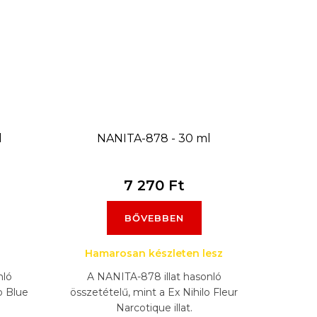
l
NANITA-878 - 30 ml
7 270 Ft
BŐVEBBEN
Hamarosan készleten lesz
nló
A NANITA-878 illat hasonló
o Blue
összetételű, mint a Ex Nihilo Fleur
Narcotique illat.