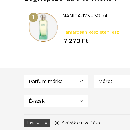
NANITA-173 - 30 ml
Hamarosan készleten lesz
7 270 Ft
Parfüm márka
Méret
Évszak
Tavasz
Szűrők eltávolítása