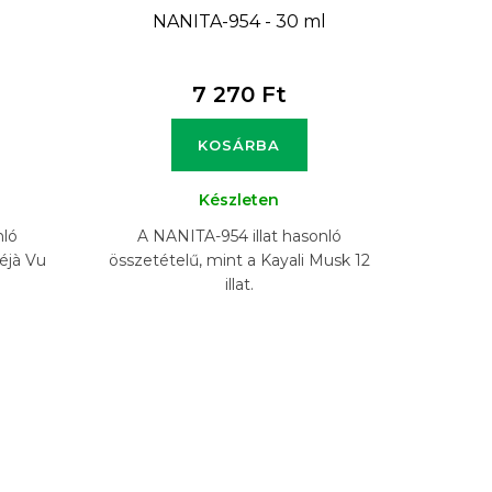
l
NANITA-954 - 30 ml
7 270 Ft
KOSÁRBA
Készleten
nló
A NANITA-954 illat hasonló
éjà Vu
összetételű, mint a Kayali Musk 12
illat.