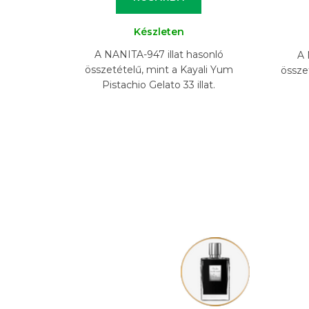
Készleten
A NANITA-947 illat hasonló
A 
összetételű, mint a Kayali Yum
összet
Pistachio Gelato 33 illat.