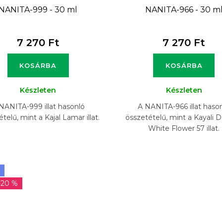
NANITA-999 - 30 ml
NANITA-966 - 30 m
7 270 Ft
7 270 Ft
KOSÁRBA
KOSÁRBA
Készleten
Készleten
NANITA-999 illat hasonló
A NANITA-966 illat haso
telű, mint a Kajal Lamar illat.
összetételű, mint a Kayali D
White Flower 57 illat.
-20 %