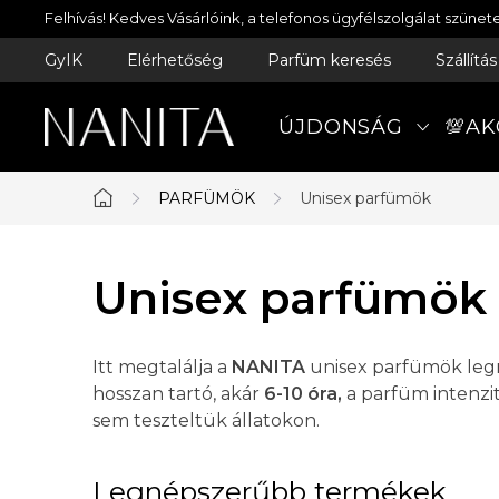
Ugrás
Felhívás! Kedves Vásárlóink, a telefonos ügyfélszolgálat szün
a
GyIK
Elérhetőség
Parfüm keresés
Szállítá
fő
tartalomhoz
ÚJDONSÁG
💯AK
PARFÜMÖK
Unisex parfümök
Kezdőlap
Unisex parfümök
Itt megtalálja a
NANITA
unisex parfümök legna
hosszan tartó, akár
6-10 óra,
a parfüm intenzit
sem teszteltük állatokon.
Legnépszerűbb termékek