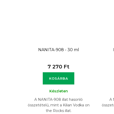
NANITA-908 - 30 ml
7 270 Ft
KOSÁRBA
Készleten
A NANITA-908 illat hasonló
A 
összetételű, mint a Kilian Vodka on
összet
the Rocks illat.