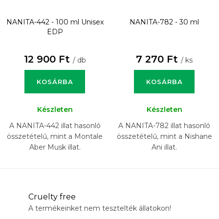
NANITA-442 - 100 ml
Unisex
NANITA-782 - 30 ml
EDP
12 900 Ft
7 270 Ft
/ db
/ ks
KOSÁRBA
KOSÁRBA
Készleten
Készleten
A NANITA-442 illat hasonló
A NANITA-782 illat hasonló
összetételű, mint a Montale
összetételű, mint a Nishane
Aber Musk illat.
Ani illat.
Cruelty free
A termékeinket nem tesztelték állatokon!