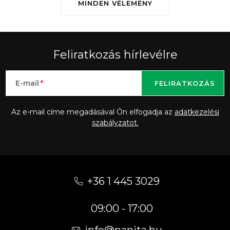
MINDEN VÉLEMÉNY
Feliratkozás hírlevélre
E-mail
FELIRATKOZÁS
Az e-mail címe megadásával Ön elfogadja az
adatkezelési
szabályzatot.
L
á
+36 1 445 3029
b
09:00 - 17:00
l