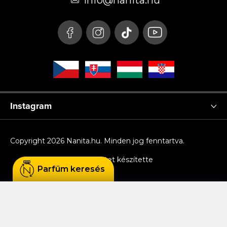
é
info
@
nanita.hu
c
Instagram
Copyright 2026
Nanita.hu
. Minden jog fenntartva.
Shoptet készítette
Parfüm keresés
Sütiket használunk, hogy Ön kényelmesen
böngészhessen az oldalon, és hogy a weboldal
funkcionalitását, teljesítményét és