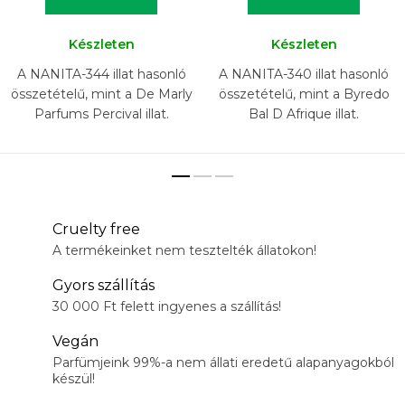
Készleten
Készleten
A NANITA-344 illat hasonló
A NANITA-340 illat hasonló
összetételű, mint a De Marly
összetételű, mint a Byredo
Parfums Percival illat.
Bal D Afrique illat.
Cruelty free
A termékeinket nem tesztelték állatokon!
Gyors szállítás
30 000 Ft felett ingyenes a szállítás!
Vegán
Parfümjeink 99%-a nem állati eredetű alapanyagokból
készül!