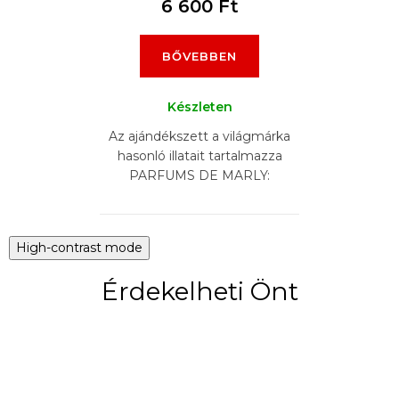
6 600 Ft
BŐVEBBEN
Készleten
Az ajándékszett a világmárka
hasonló illatait tartalmazza
PARFUMS DE MARLY:
DELINA EXCLUSIF, HEROD ,
LAYTON , PEGASUS,
SAFAND, ATHALIA (6 x 5 ml)
High-contrast mode
Érdekelheti Önt