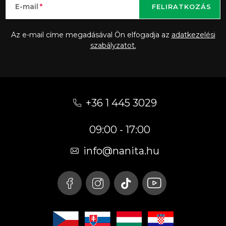
E-mail
FELIRATKOZÁS
Az e-mail címe megadásával Ön elfogadja az
adatkezelési
szabályzatot.
L
á
+36 1 445 3029
b
09:00 - 17:00
l
é
info
@
nanita.hu
c