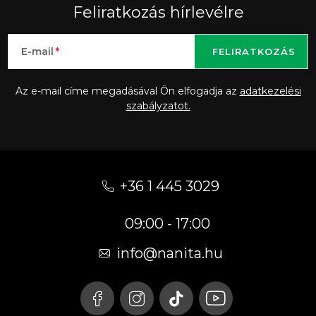
Feliratkozás hírlevélre
E-mail
FELIRATKOZÁS
Az e-mail címe megadásával Ön elfogadja az
adatkezelési
szabályzatot.
L
á
+36 1 445 3029
b
09:00 - 17:00
l
é
info
@
nanita.hu
c