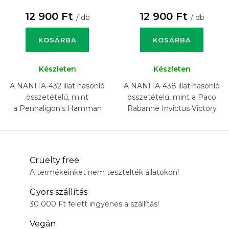
12 900 Ft
12 900 Ft
/ db
/ db
KOSÁRBA
KOSÁRBA
Készleten
Készleten
A NANITA-432 illat hasonló
A NANITA-438 illat hasonló
összetételű, mint
összetételű, mint a Paco
a Penhaligon's Hamman
Rabanne Invictus Victory
Bouquet illat.
Elixir illat.
Cruelty free
A termékeinket nem tesztelték állatokon!
Gyors szállítás
30 000 Ft felett ingyenes a szállítás!
Vegán