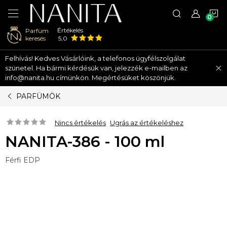
K
Értékelés
Parfüm
keresés
5,0
Ugrás
Felhívás! Kedves Vásárlóink, a telefonos ügyfélszolgálat
a
szünetel. Ha bármi kérdésük van, jelezzék e-mailben az
fő
info@nanita.hu címünkön. Megértésüket köszönjük.
tartalomhoz
PARFÜMÖK
Nincs értékelés
Ugrás az értékeléshez
NANITA-386 - 100 ml
Férfi EDP