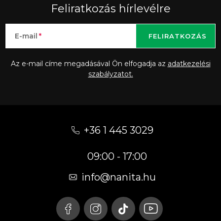
Feliratkozás hírlevélre
E-mail
FELIRATKOZÁS
Az e-mail címe megadásával Ön elfogadja az
adatkezelési
szabályzatot.
L
á
+36 1 445 3029
b
09:00 - 17:00
l
é
info
@
nanita.hu
c